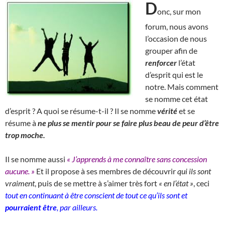
D
onc, sur mon
forum, nous avons
l’occasion de nous
grouper afin de
renforcer
l’état
d’esprit qui est le
notre. Mais comment
se nomme cet état
d’esprit ? A quoi se résume-t-il ? Il se nomme
vérité
et se
résume à
ne plus se mentir pour se faire plus beau de peur d’être
trop moche.
Il se nomme aussi
« J’apprends à me connaître sans concession
aucune. »
Et il propose à ses membres de découvrir
qui ils sont
vraiment
, puis de se mettre à s’aimer très fort
« en l’état »
, ceci
tout en continuant à être conscient de tout ce qu’ils sont et
pourraient être
, par ailleurs.