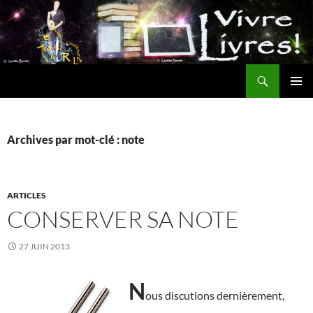
Aller
au
contenu
Recherche
MENU
PRINCI
Archives par mot-clé : note
ARTICLES
CONSERVER SA NOTE
27 JUIN 2013
N
ous discutions dernièrement,