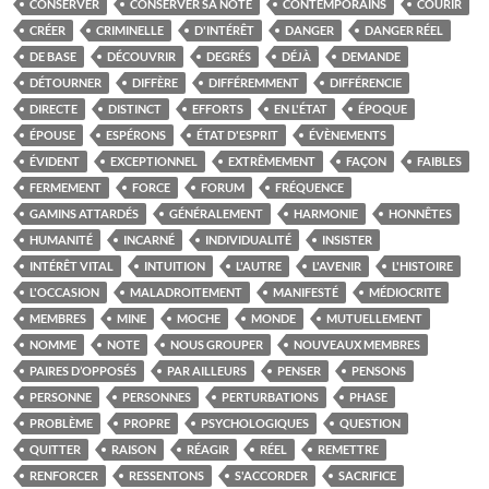
CONSERVER
CONSERVER SA NOTE
CONTEMPORAINS
COURIR
CRÉER
CRIMINELLE
D'INTÉRÊT
DANGER
DANGER RÉEL
DE BASE
DÉCOUVRIR
DEGRÉS
DÉJÀ
DEMANDE
DÉTOURNER
DIFFÈRE
DIFFÉREMMENT
DIFFÉRENCIE
DIRECTE
DISTINCT
EFFORTS
EN L'ÉTAT
ÉPOQUE
ÉPOUSE
ESPÉRONS
ÉTAT D'ESPRIT
ÉVÈNEMENTS
ÉVIDENT
EXCEPTIONNEL
EXTRÊMEMENT
FAÇON
FAIBLES
FERMEMENT
FORCE
FORUM
FRÉQUENCE
GAMINS ATTARDÉS
GÉNÉRALEMENT
HARMONIE
HONNÊTES
HUMANITÉ
INCARNÉ
INDIVIDUALITÉ
INSISTER
INTÉRÊT VITAL
INTUITION
L'AUTRE
L'AVENIR
L'HISTOIRE
L'OCCASION
MALADROITEMENT
MANIFESTÉ
MÉDIOCRITE
MEMBRES
MINE
MOCHE
MONDE
MUTUELLEMENT
NOMME
NOTE
NOUS GROUPER
NOUVEAUX MEMBRES
PAIRES D’OPPOSÉS
PAR AILLEURS
PENSER
PENSONS
PERSONNE
PERSONNES
PERTURBATIONS
PHASE
PROBLÈME
PROPRE
PSYCHOLOGIQUES
QUESTION
QUITTER
RAISON
RÉAGIR
RÉEL
REMETTRE
RENFORCER
RESSENTONS
S'ACCORDER
SACRIFICE