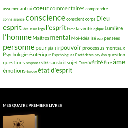
coeur
commentaires
autrui
assumer
comprendre
conscience
Dieu
conscient
corps
connaissance
esprit
l'esprit
Lumière
la vérité
idée
Jésus
l'ego
l'âme
logique
l’homme
mental
Maîtres
Moi-Idéalisé
pensées
paix
personne
pouvoir
peur
processus mentaux
plaisir
Psychologie ésotérique
question
Psychologues Esotéristes
psy éso
âme
vérité
questions
sujet
sanskrit
Être
responsabilité
Terre
état d'esprit
émotions
époque
MES QUATRE PREMIERS LIVRES