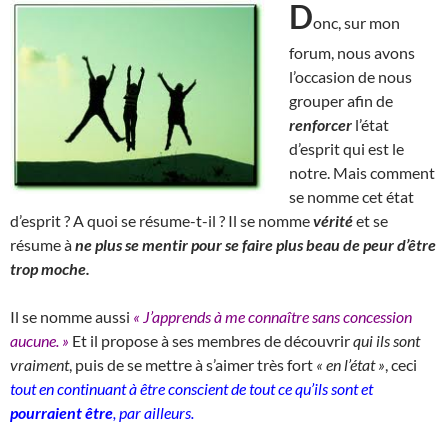
D
onc, sur mon
forum, nous avons
l’occasion de nous
grouper afin de
renforcer
l’état
d’esprit qui est le
notre. Mais comment
se nomme cet état
d’esprit ? A quoi se résume-t-il ? Il se nomme
vérité
et se
résume à
ne plus se mentir pour se faire plus beau de peur d’être
trop moche.
Il se nomme aussi
« J’apprends à me connaître sans concession
aucune. »
Et il propose à ses membres de découvrir
qui ils sont
vraiment
, puis de se mettre à s’aimer très fort
« en l’état »
, ceci
tout en continuant à être conscient de tout ce qu’ils sont et
pourraient être
, par ailleurs.