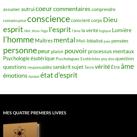
coeur
commentaires
autrui
assumer
comprendre
conscience
Dieu
conscient
corps
connaissance
esprit
l'esprit
Lumière
la vérité
idée
Jésus
l'ego
l'âme
logique
l’homme
mental
Maîtres
Moi-Idéalisé
pensées
paix
personne
pouvoir
peur
processus mentaux
plaisir
Psychologie ésotérique
question
Psychologues Esotéristes
psy éso
âme
vérité
questions
sujet
sanskrit
Être
responsabilité
Terre
état d'esprit
émotions
époque
MES QUATRE PREMIERS LIVRES