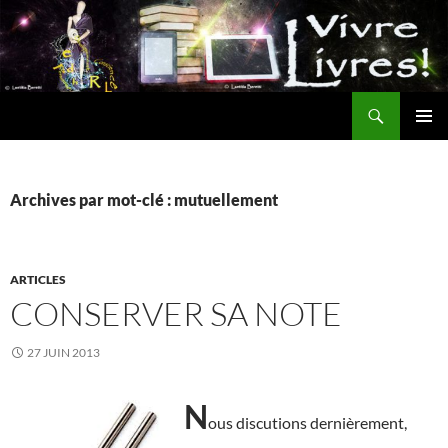
Aller
au
contenu
Recherche
MENU
PRINCI
Archives par mot-clé : mutuellement
ARTICLES
CONSERVER SA NOTE
27 JUIN 2013
N
ous discutions dernièrement,