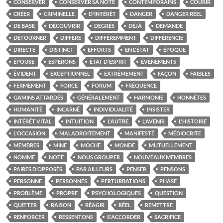
CONSERVER
CONSERVER SA NOTE
CONTEMPORAINS
COURIR
CRÉER
CRIMINELLE
D'INTÉRÊT
DANGER
DANGER RÉEL
DE BASE
DÉCOUVRIR
DEGRÉS
DÉJÀ
DEMANDE
DÉTOURNER
DIFFÈRE
DIFFÉREMMENT
DIFFÉRENCIE
DIRECTE
DISTINCT
EFFORTS
EN L'ÉTAT
ÉPOQUE
ÉPOUSE
ESPÉRONS
ÉTAT D'ESPRIT
ÉVÈNEMENTS
ÉVIDENT
EXCEPTIONNEL
EXTRÊMEMENT
FAÇON
FAIBLES
FERMEMENT
FORCE
FORUM
FRÉQUENCE
GAMINS ATTARDÉS
GÉNÉRALEMENT
HARMONIE
HONNÊTES
HUMANITÉ
INCARNÉ
INDIVIDUALITÉ
INSISTER
INTÉRÊT VITAL
INTUITION
L'AUTRE
L'AVENIR
L'HISTOIRE
L'OCCASION
MALADROITEMENT
MANIFESTÉ
MÉDIOCRITE
MEMBRES
MINE
MOCHE
MONDE
MUTUELLEMENT
NOMME
NOTE
NOUS GROUPER
NOUVEAUX MEMBRES
PAIRES D’OPPOSÉS
PAR AILLEURS
PENSER
PENSONS
PERSONNE
PERSONNES
PERTURBATIONS
PHASE
PROBLÈME
PROPRE
PSYCHOLOGIQUES
QUESTION
QUITTER
RAISON
RÉAGIR
RÉEL
REMETTRE
RENFORCER
RESSENTONS
S'ACCORDER
SACRIFICE