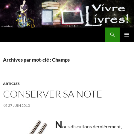
Aller
au
contenu
Recherche
MENU
PRINCI
Archives par mot-clé : Champs
ARTICLES
CONSERVER SA NOTE
27 JUIN 2013
N
ous discutions dernièrement,