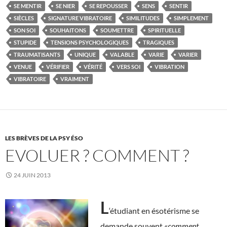
SE MENTIR
SE NIER
SE REPOUSSER
SENS
SENTIR
SIÈCLES
SIGNATURE VIBRATOIRE
SIMILITUDES
SIMPLEMENT
SON SOI
SOUHAITONS
SOUMETTRE
SPIRITUELLE
STUPIDE
TENSIONS PSYCHOLOGIQUES
TRAGIQUES
TRAUMATISANTS
UNIQUE
VALABLE
VARIE
VARIER
VENUE
VÉRIFIER
VÉRITÉ
VERS SOI
VIBRATION
VIBRATOIRE
VRAIMENT
LES BRÈVES DE LA PSY ÉSO
EVOLUER ? COMMENT ?
24 JUIN 2013
L
‘étudiant en ésotérisme se
demande souvent «
comment