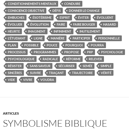
CONDITIONNEMENTS MENTAUX
CONDUIRE
CONSCIENCE OBJECTIVE
DÉFIS
DONNER LE CHANGE
EMBUCHES
ÉSOTÉRISME
ESPRIT
ÉVITER
ÉVOLUENT
ÉVOLUER
ÉVOLUTION
FAIRE
FAIRE BOUGER
HASARD
HEURTE
IMAGINENT
INFINIMENT
INUTILEMENT
L'ÉTUDIANT
LIGNE
MANIÈRE
PARTICIPER
PERSONNELLE
PLAN
POSSIBLE
POUCE
POURQUOI
POURRA
PROCESSUS
PROGRAMMES
PROPOSE
PRP
PSYCHOLOGIE
PSYCHOLOGIQUE
RADICALE
RÉFORME
RELEVER
RÉSISTER
SANS SAVEUR
SÉCURISER
SEMÉE
SIMPLE
SINCÈRES
SUIVRE
TRAÇANT
TRAJECTOIRE
VÉRITÉ
VIDE
VIVRE
VOUDRA
ARTICLES
SYMBOLISME BIBLIQUE