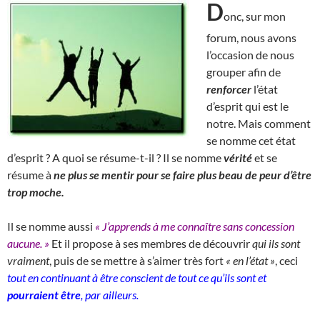
D
onc, sur mon
forum, nous avons
l’occasion de nous
grouper afin de
renforcer
l’état
d’esprit qui est le
notre. Mais comment
se nomme cet état
d’esprit ? A quoi se résume-t-il ? Il se nomme
vérité
et se
résume à
ne plus se mentir pour se faire plus beau de peur d’être
trop moche.
Il se nomme aussi
« J’apprends à me connaître sans concession
aucune. »
Et il propose à ses membres de découvrir
qui ils sont
vraiment
, puis de se mettre à s’aimer très fort
« en l’état »
, ceci
tout en continuant à être conscient de tout ce qu’ils sont et
pourraient être
, par ailleurs.