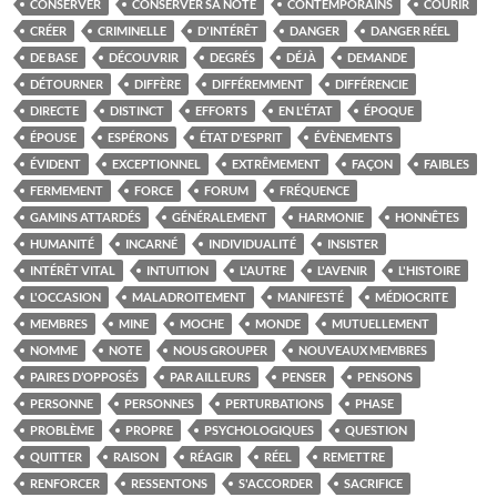
CONSERVER
CONSERVER SA NOTE
CONTEMPORAINS
COURIR
CRÉER
CRIMINELLE
D'INTÉRÊT
DANGER
DANGER RÉEL
DE BASE
DÉCOUVRIR
DEGRÉS
DÉJÀ
DEMANDE
DÉTOURNER
DIFFÈRE
DIFFÉREMMENT
DIFFÉRENCIE
DIRECTE
DISTINCT
EFFORTS
EN L'ÉTAT
ÉPOQUE
ÉPOUSE
ESPÉRONS
ÉTAT D'ESPRIT
ÉVÈNEMENTS
ÉVIDENT
EXCEPTIONNEL
EXTRÊMEMENT
FAÇON
FAIBLES
FERMEMENT
FORCE
FORUM
FRÉQUENCE
GAMINS ATTARDÉS
GÉNÉRALEMENT
HARMONIE
HONNÊTES
HUMANITÉ
INCARNÉ
INDIVIDUALITÉ
INSISTER
INTÉRÊT VITAL
INTUITION
L'AUTRE
L'AVENIR
L'HISTOIRE
L'OCCASION
MALADROITEMENT
MANIFESTÉ
MÉDIOCRITE
MEMBRES
MINE
MOCHE
MONDE
MUTUELLEMENT
NOMME
NOTE
NOUS GROUPER
NOUVEAUX MEMBRES
PAIRES D’OPPOSÉS
PAR AILLEURS
PENSER
PENSONS
PERSONNE
PERSONNES
PERTURBATIONS
PHASE
PROBLÈME
PROPRE
PSYCHOLOGIQUES
QUESTION
QUITTER
RAISON
RÉAGIR
RÉEL
REMETTRE
RENFORCER
RESSENTONS
S'ACCORDER
SACRIFICE