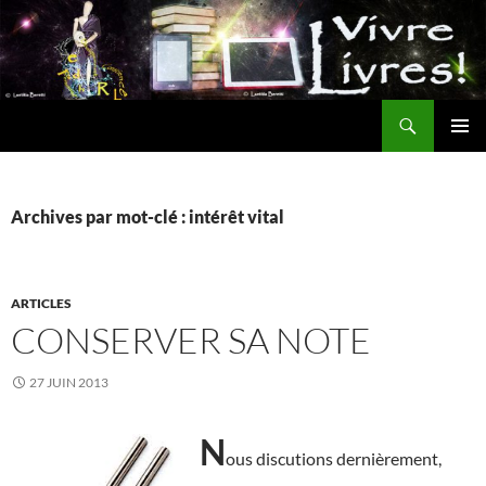
Aller
au
contenu
Recherche
MENU
PRINCI
Archives par mot-clé : intérêt vital
ARTICLES
CONSERVER SA NOTE
27 JUIN 2013
N
ous discutions dernièrement,