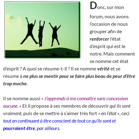
D
onc, sur mon
forum, nous avons
l’occasion de nous
grouper afin de
renforcer
l’état
d’esprit qui est le
notre. Mais comment
se nomme cet état
d’esprit ? A quoi se résume-t-il ? Il se nomme
vérité
et se
résume à
ne plus se mentir pour se faire plus beau de peur d’être
trop moche.
Il se nomme aussi
« J’apprends à me connaître sans concession
aucune. »
Et il propose à ses membres de découvrir
qui ils sont
vraiment
, puis de se mettre à s’aimer très fort
« en l’état »
, ceci
tout en continuant à être conscient de tout ce qu’ils sont et
pourraient être
, par ailleurs.