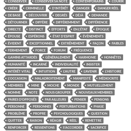
CONSERVER
CONSERVER SA NOTE
CONTEMPORAINS
COURIR
CRÉER
CRIMINELLE
D'INTÉRÊT
DANGER
DANGER RÉEL
DE BASE
DÉCOUVRIR
DEGRÉS
DÉJÀ
DEMANDE
DÉTOURNER
DIFFÈRE
DIFFÉREMMENT
DIFFÉRENCIE
DIRECTE
DISTINCT
EFFORTS
EN L'ÉTAT
ÉPOQUE
ÉPOUSE
ESPÉRONS
ÉTAT D'ESPRIT
ÉVÈNEMENTS
ÉVIDENT
EXCEPTIONNEL
EXTRÊMEMENT
FAÇON
FAIBLES
FERMEMENT
FORCE
FORUM
FRÉQUENCE
GAMINS ATTARDÉS
GÉNÉRALEMENT
HARMONIE
HONNÊTES
HUMANITÉ
INCARNÉ
INDIVIDUALITÉ
INSISTER
INTÉRÊT VITAL
INTUITION
L'AUTRE
L'AVENIR
L'HISTOIRE
L'OCCASION
MALADROITEMENT
MANIFESTÉ
MÉDIOCRITE
MEMBRES
MINE
MOCHE
MONDE
MUTUELLEMENT
NOMME
NOTE
NOUS GROUPER
NOUVEAUX MEMBRES
PAIRES D’OPPOSÉS
PAR AILLEURS
PENSER
PENSONS
PERSONNE
PERSONNES
PERTURBATIONS
PHASE
PROBLÈME
PROPRE
PSYCHOLOGIQUES
QUESTION
QUITTER
RAISON
RÉAGIR
RÉEL
REMETTRE
RENFORCER
RESSENTONS
S'ACCORDER
SACRIFICE