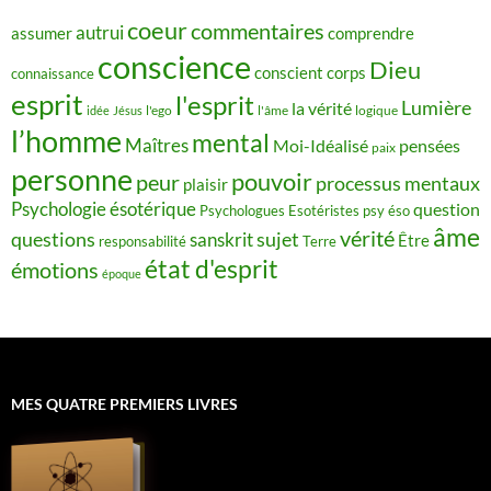
coeur
commentaires
autrui
assumer
comprendre
conscience
Dieu
conscient
corps
connaissance
esprit
l'esprit
Lumière
la vérité
idée
Jésus
l'ego
l'âme
logique
l’homme
mental
Maîtres
Moi-Idéalisé
pensées
paix
personne
pouvoir
peur
processus mentaux
plaisir
Psychologie ésotérique
question
Psychologues Esotéristes
psy éso
âme
vérité
questions
sujet
sanskrit
Être
responsabilité
Terre
état d'esprit
émotions
époque
MES QUATRE PREMIERS LIVRES