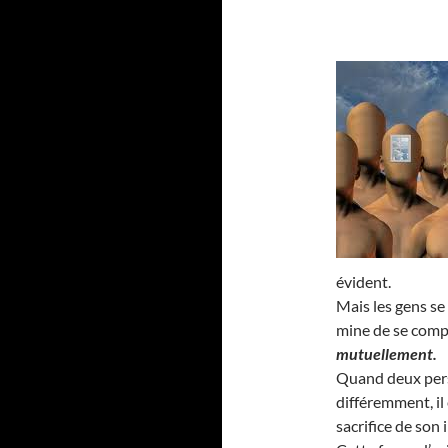
évident.
Mais les gens se
mine de se compl
mutuellement.
Quand deux pers
différemment, il
sacrifice de son 