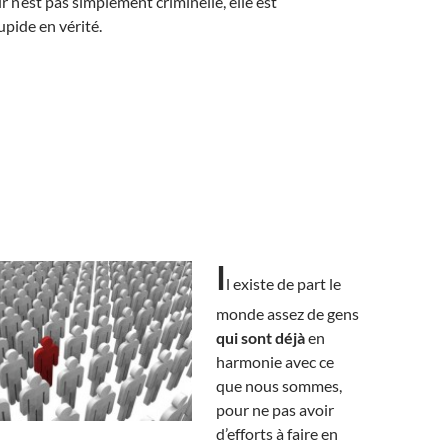
r n’est pas simplement criminelle, elle est
pide en vérité.
I
l existe de part le
monde assez de gens
qui sont déjà
en
harmonie avec ce
que nous sommes,
pour ne pas avoir
d’efforts à faire en