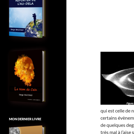
qui est celle de 
certains évèneme
MON DERNIER LIVRE
de quelques deg
très mal à l’aise