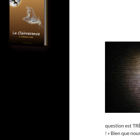
question est TRÈ
! »
Bien que nous