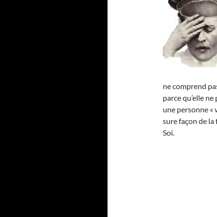
ne comprend pas 
parce qu’elle ne 
une personne «
sure façon de la
Soi.