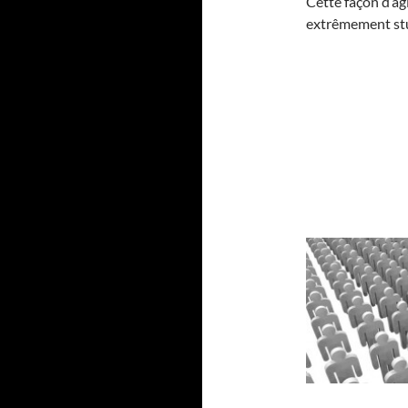
Cette façon d’agi
extrêmement stu