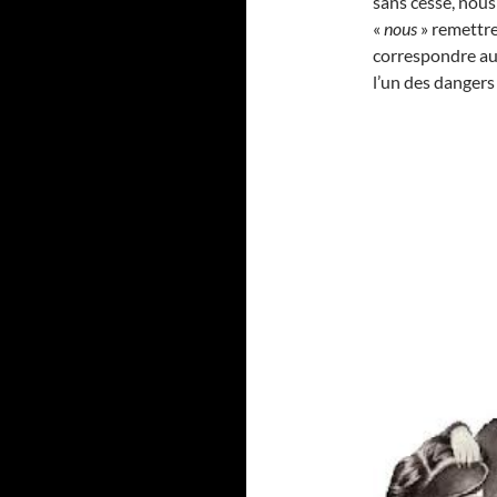
sans cesse, nou
«
nous
» remettr
correspondre aux
l’un des dangers 