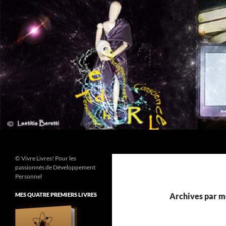
Aller
au
contenu
Recherche
© Vivre Livres! Pour les
passionnés de Développement
Personnel
MES QUATRE PREMIERS LIVRES
Archives par mo