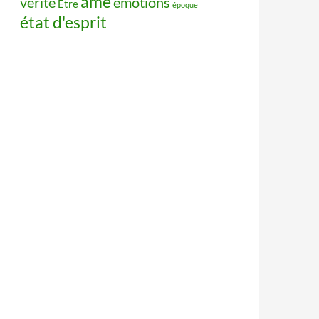
âme
vérité
émotions
Être
époque
état d'esprit