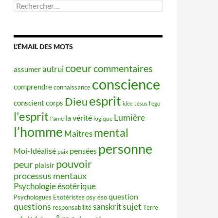
Rechercher :
L’ÉMAIL DES MOTS
coeur
commentaires
autrui
assumer
conscience
comprendre
connaissance
esprit
Dieu
conscient
corps
idée
Jésus
l'ego
l'esprit
Lumière
la vérité
l'âme
logique
l’homme
mental
Maîtres
personne
Moi-Idéalisé
pensées
paix
pouvoir
peur
plaisir
processus mentaux
Psychologie ésotérique
question
Psychologues Esotéristes
psy éso
questions
sujet
sanskrit
responsabilité
Terre