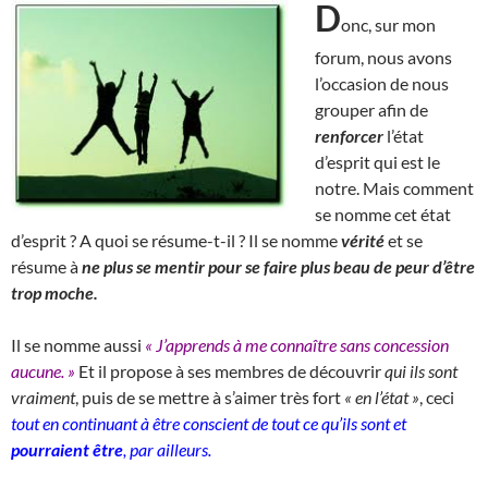
D
onc, sur mon
forum, nous avons
l’occasion de nous
grouper afin de
renforcer
l’état
d’esprit qui est le
notre. Mais comment
se nomme cet état
d’esprit ? A quoi se résume-t-il ? Il se nomme
vérité
et se
résume à
ne plus se mentir pour se faire plus beau de peur d’être
trop moche.
Il se nomme aussi
« J’apprends à me connaître sans concession
aucune. »
Et il propose à ses membres de découvrir
qui ils sont
vraiment
, puis de se mettre à s’aimer très fort
« en l’état »
, ceci
tout en continuant à être conscient de tout ce qu’ils sont et
pourraient être
, par ailleurs.