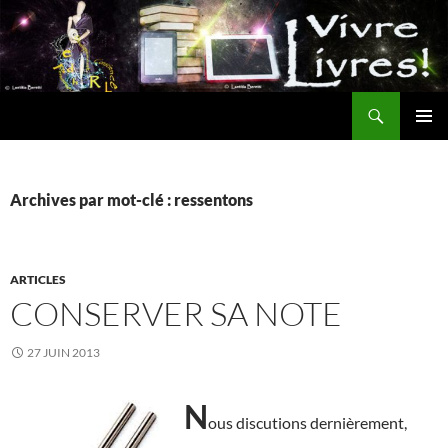
Aller
au
contenu
Recherche
MENU
PRINCI
Archives par mot-clé : ressentons
ARTICLES
CONSERVER SA NOTE
27 JUIN 2013
N
ous discutions dernièrement,