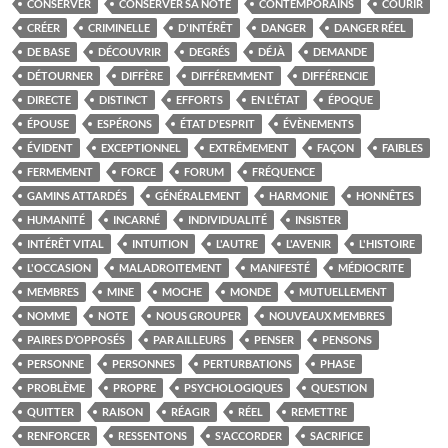
CONSERVER
CONSERVER SA NOTE
CONTEMPORAINS
COURIR
CRÉER
CRIMINELLE
D'INTÉRÊT
DANGER
DANGER RÉEL
DE BASE
DÉCOUVRIR
DEGRÉS
DÉJÀ
DEMANDE
DÉTOURNER
DIFFÈRE
DIFFÉREMMENT
DIFFÉRENCIE
DIRECTE
DISTINCT
EFFORTS
EN L'ÉTAT
ÉPOQUE
ÉPOUSE
ESPÉRONS
ÉTAT D'ESPRIT
ÉVÈNEMENTS
ÉVIDENT
EXCEPTIONNEL
EXTRÊMEMENT
FAÇON
FAIBLES
FERMEMENT
FORCE
FORUM
FRÉQUENCE
GAMINS ATTARDÉS
GÉNÉRALEMENT
HARMONIE
HONNÊTES
HUMANITÉ
INCARNÉ
INDIVIDUALITÉ
INSISTER
INTÉRÊT VITAL
INTUITION
L'AUTRE
L'AVENIR
L'HISTOIRE
L'OCCASION
MALADROITEMENT
MANIFESTÉ
MÉDIOCRITE
MEMBRES
MINE
MOCHE
MONDE
MUTUELLEMENT
NOMME
NOTE
NOUS GROUPER
NOUVEAUX MEMBRES
PAIRES D’OPPOSÉS
PAR AILLEURS
PENSER
PENSONS
PERSONNE
PERSONNES
PERTURBATIONS
PHASE
PROBLÈME
PROPRE
PSYCHOLOGIQUES
QUESTION
QUITTER
RAISON
RÉAGIR
RÉEL
REMETTRE
RENFORCER
RESSENTONS
S'ACCORDER
SACRIFICE