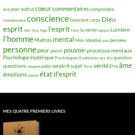
coeur
commentaires
autrui
assumer
comprendre
conscience
Dieu
conscient
corps
connaissance
esprit
l'esprit
Lumière
la vérité
idée
Jésus
l'ego
l'âme
logique
l’homme
mental
Maîtres
Moi-Idéalisé
pensées
paix
personne
pouvoir
peur
processus mentaux
plaisir
Psychologie ésotérique
question
Psychologues Esotéristes
psy éso
âme
vérité
questions
sujet
sanskrit
Être
responsabilité
Terre
état d'esprit
émotions
époque
MES QUATRE PREMIERS LIVRES