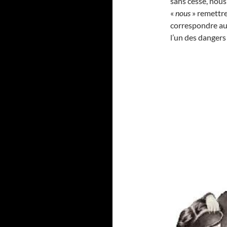
sans cesse, nou
«
nous
» remettr
correspondre aux
l’un des dangers 