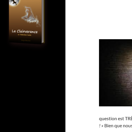
question est TRÈ
! »
Bien que nous