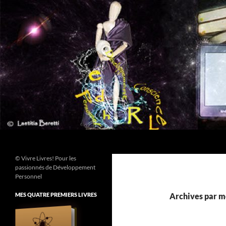
Aller
au
contenu
Recherche
© Vivre Livres! Pour les
passionnés de Développement
Personnel
MES QUATRE PREMIERS LIVRES
Archives par mo