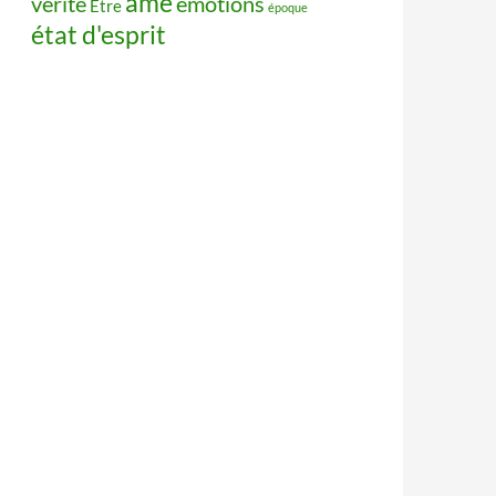
âme
vérité
émotions
Être
époque
état d'esprit