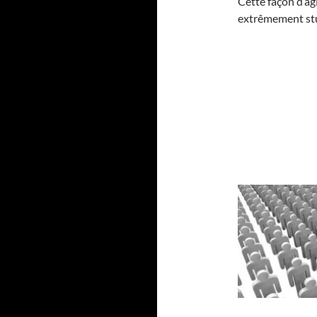
Cette façon d’agi
extrêmement stu