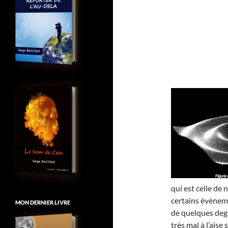
qui est celle de 
certains évèneme
MON DERNIER LIVRE
de quelques deg
très mal à l’aise