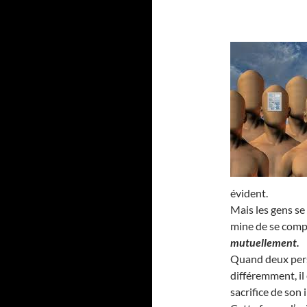
évident.
Mais les gens se
mine de se compl
mutuellement.
Quand deux pers
différemment, il
sacrifice de son 