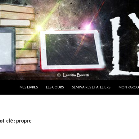
MES LIVRES
LES COURS
SÉMINAIRES ET ATELIERS
MON PARCO
t-clé : propre