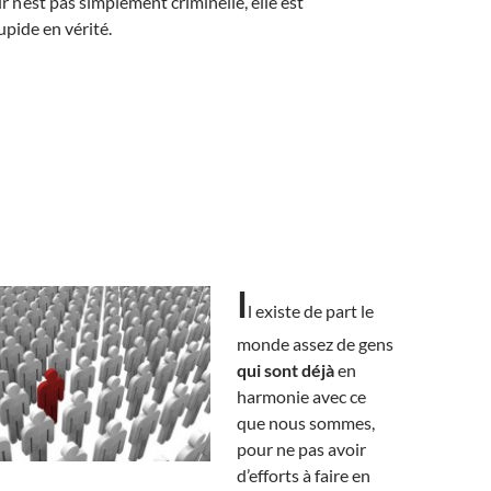
r n’est pas simplement criminelle, elle est
pide en vérité.
I
l existe de part le
monde assez de gens
qui sont déjà
en
harmonie avec ce
que nous sommes,
pour ne pas avoir
d’efforts à faire en