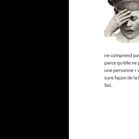
ne comprend pas 
parce qu’elle ne 
une personne «
sure façon de la
Soi.