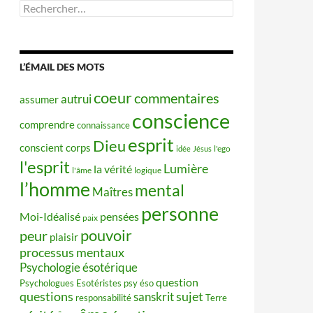
Rechercher :
L’ÉMAIL DES MOTS
coeur
commentaires
autrui
assumer
conscience
comprendre
connaissance
esprit
Dieu
conscient
corps
idée
Jésus
l'ego
l'esprit
Lumière
la vérité
l'âme
logique
l’homme
mental
Maîtres
personne
Moi-Idéalisé
pensées
paix
pouvoir
peur
plaisir
processus mentaux
Psychologie ésotérique
question
Psychologues Esotéristes
psy éso
questions
sujet
sanskrit
responsabilité
Terre