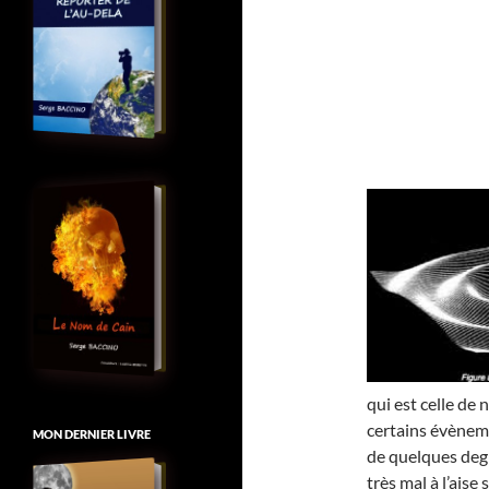
qui est celle de 
certains évèneme
MON DERNIER LIVRE
de quelques deg
très mal à l’aise