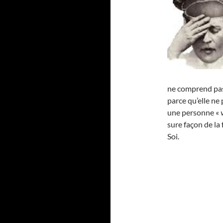
ne comprend pas 
parce qu’elle ne 
une personne «
sure façon de la
Soi.