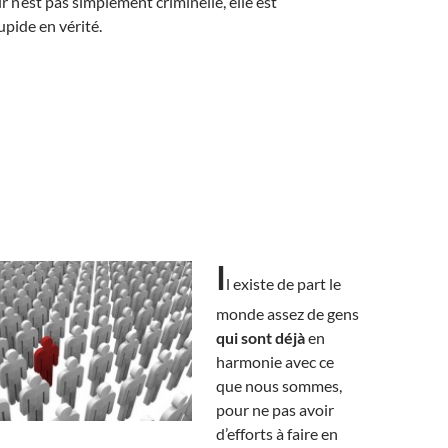
r n’est pas simplement criminelle, elle est
pide en vérité.
I
l existe de part le
monde assez de gens
qui sont déjà
en
harmonie avec ce
que nous sommes,
pour ne pas avoir
d’efforts à faire en