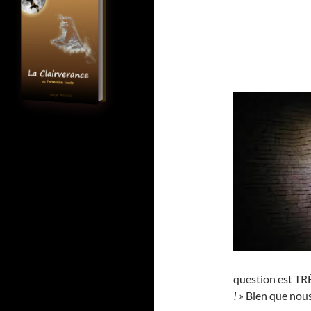
question est TRÈ
! »
Bien que nous