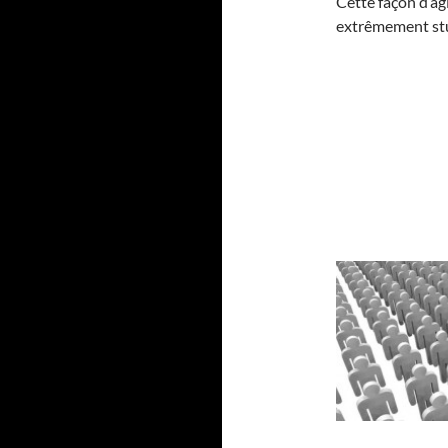
Cette façon d’agi
extrêmement stu