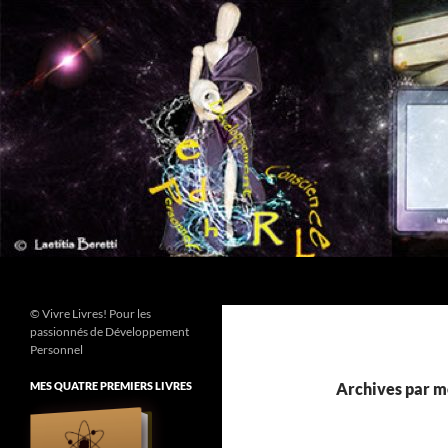
Aller
au
contenu
Recherche
© Vivre Livres! Pour les
passionnés de Développement
Personnel
MES QUATRE PREMIERS LIVRES
Archives par mo