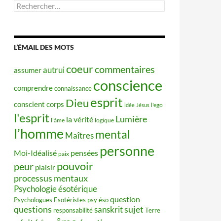
Rechercher :
L’ÉMAIL DES MOTS
coeur
commentaires
autrui
assumer
conscience
comprendre
connaissance
esprit
Dieu
conscient
corps
idée
Jésus
l'ego
l'esprit
Lumière
la vérité
l'âme
logique
l’homme
mental
Maîtres
personne
Moi-Idéalisé
pensées
paix
pouvoir
peur
plaisir
processus mentaux
Psychologie ésotérique
question
Psychologues Esotéristes
psy éso
questions
sujet
sanskrit
responsabilité
Terre