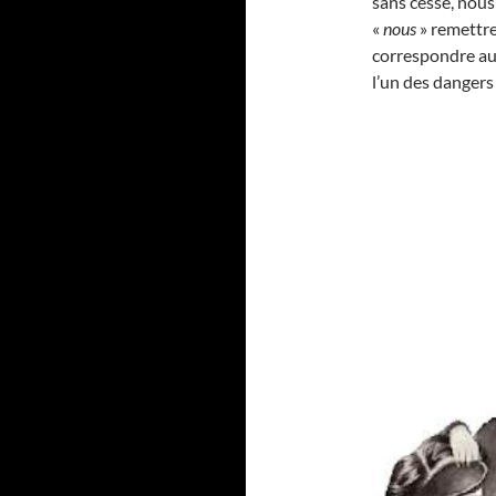
sans cesse, nou
«
nous
» remettr
correspondre aux
l’un des dangers 