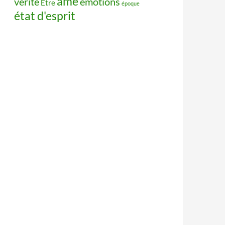
âme
vérité
émotions
Être
époque
état d'esprit