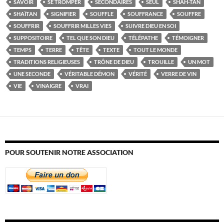
SAVOIR
SE TROMPER
SECONDAIRES
SEUL
SHAH-TAN
SHAÏTAN
SIGNIFIER
SOUFFLE
SOUFFRANCE
SOUFFRE
SOUFFRIR
SOUFFRIR MILLES VIES
SUIVRE DIEU EN SOI
SUPPOSITOIRE
TEL QUE SON DIEU
TÉLÉPATHE
TÉMOIGNER
TEMPS
TERRE
TÊTE
TEXTE
TOUT LE MONDE
TRADITIONS RELIGIEUSES
TRÔNE DE DIEU
TROUILLE
UN MOT
UNE SECONDE
VÉRITABLE DÉMON
VÉRITÉ
VERRE DE VIN
VIE
VINAIGRE
VRAI
POUR SOUTENIR NOTRE ASSOCIATION