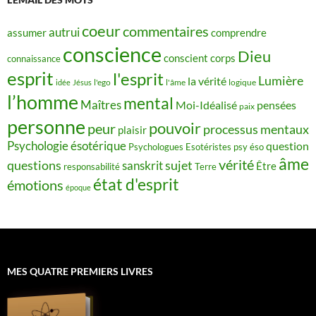
coeur
commentaires
autrui
assumer
comprendre
conscience
Dieu
conscient
corps
connaissance
esprit
l'esprit
Lumière
la vérité
idée
Jésus
l'ego
l'âme
logique
l’homme
mental
Maîtres
Moi-Idéalisé
pensées
paix
personne
pouvoir
peur
processus mentaux
plaisir
Psychologie ésotérique
question
Psychologues Esotéristes
psy éso
âme
vérité
questions
sujet
sanskrit
Être
responsabilité
Terre
état d'esprit
émotions
époque
MES QUATRE PREMIERS LIVRES