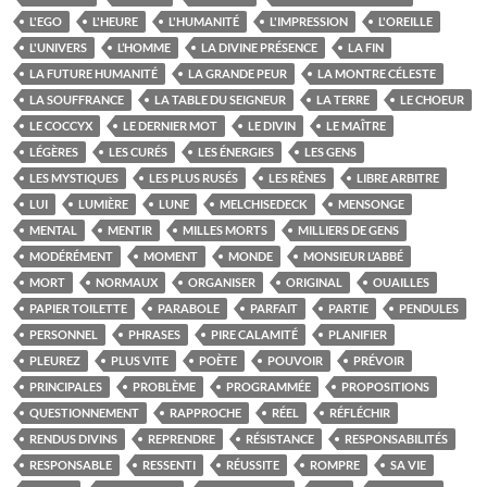
L'EGO
L'HEURE
L'HUMANITÉ
L'IMPRESSION
L'OREILLE
L'UNIVERS
L’HOMME
LA DIVINE PRÉSENCE
LA FIN
LA FUTURE HUMANITÉ
LA GRANDE PEUR
LA MONTRE CÉLESTE
LA SOUFFRANCE
LA TABLE DU SEIGNEUR
LA TERRE
LE CHOEUR
LE COCCYX
LE DERNIER MOT
LE DIVIN
LE MAÎTRE
LÉGÈRES
LES CURÉS
LES ÉNERGIES
LES GENS
LES MYSTIQUES
LES PLUS RUSÉS
LES RÊNES
LIBRE ARBITRE
LUI
LUMIÈRE
LUNE
MELCHISEDECK
MENSONGE
MENTAL
MENTIR
MILLES MORTS
MILLIERS DE GENS
MODÉRÉMENT
MOMENT
MONDE
MONSIEUR L’ABBÉ
MORT
NORMAUX
ORGANISER
ORIGINAL
OUAILLES
PAPIER TOILETTE
PARABOLE
PARFAIT
PARTIE
PENDULES
PERSONNEL
PHRASES
PIRE CALAMITÉ
PLANIFIER
PLEUREZ
PLUS VITE
POÈTE
POUVOIR
PRÉVOIR
PRINCIPALES
PROBLÈME
PROGRAMMÉE
PROPOSITIONS
QUESTIONNEMENT
RAPPROCHE
RÉEL
RÉFLÉCHIR
RENDUS DIVINS
REPRENDRE
RÉSISTANCE
RESPONSABILITÉS
RESPONSABLE
RESSENTI
RÉUSSITE
ROMPRE
SA VIE