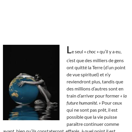
L
e seul «
choc
» qu’il y a eu,
c’est que des milliers de gens
ont quitté la Terre (d’un point
de vue spirituel) et n’y
reviendront plus, tandis que
des millions d’autres sont en
train d’arriver pour former
« la
future humanité. »
Pour ceux
qui ne sont pas prêt, il est
possible que la vie puisse
paraître continuer comme
avant, bien qu’ils constateront, effarés, à quel point il est