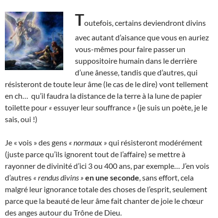
T
outefois, certains deviendront divins
avec autant d’aisance que vous en auriez
vous-mêmes pour faire passer un
suppositoire humain dans le derrière
d’une ânesse, tandis que d’autres, qui
résisteront de toute leur âme (le cas de le dire) vont tellement
en ch… qu’il faudra la distance de la terre à la lune de papier
toilette pour
«
essuyer leur souffrance
»
(je suis un poète, je le
sais, oui !)
Je « vois » des gens
« normaux »
qui résisteront modérément
(juste parce qu’ils ignorent tout de l’affaire) se mettre à
rayonner de divinité d’ici 3 ou 400 ans, par exemple… J’en vois
d’autres
« rendus divins »
en une seconde
, sans effort, cela
malgré leur ignorance totale des choses de l’esprit, seulement
parce que la beauté de leur âme fait chanter de joie le chœur
des anges autour du Trône de Dieu.