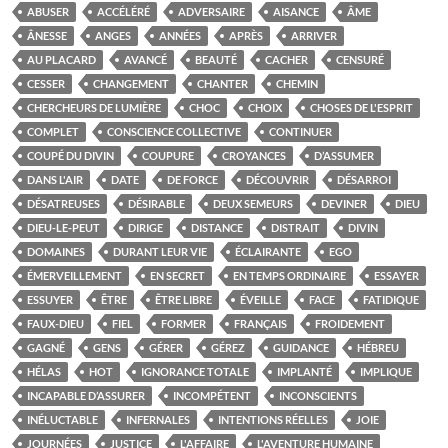
ABUSER
ACCÉLÉRÉ
ADVERSAIRE
AISANCE
ÂME
ÂNESSE
ANGES
ANNÉES
APRÈS
ARRIVER
AU PLACARD
AVANCÉ
BEAUTÉ
CACHER
CENSURÉ
CESSER
CHANGEMENT
CHANTER
CHEMIN
CHERCHEURS DE LUMIÈRE
CHOC
CHOIX
CHOSES DE L'ESPRIT
COMPLET
CONSCIENCE COLLECTIVE
CONTINUER
COUPÉ DU DIVIN
COUPURE
CROYANCES
D’ASSUMER
DANS L'AIR
DATE
DE FORCE
DÉCOUVRIR
DÉSARROI
DÉSATREUSES
DÉSIRABLE
DEUX SEMEURS
DEVINER
DIEU
DIEU-LE-PEUT
DIRIGE
DISTANCE
DISTRAIT
DIVIN
DOMAINES
DURANT LEUR VIE
ÉCLAIRANTE
EGO
ÉMERVEILLEMENT
EN SECRET
EN TEMPS ORDINAIRE
ESSAYER
ESSUYER
ÊTRE
ÊTRE LIBRE
ÉVEILLE
FACE
FATIDIQUE
FAUX-DIEU
FIEL
FORMER
FRANÇAIS
FROIDEMENT
GAGNÉ
GENS
GÉRER
GÉREZ
GUIDANCE
HÉBREU
HÉLAS
HOT
IGNORANCE TOTALE
IMPLANTÉ
IMPLIQUE
INCAPABLE D’ASSURER
INCOMPÉTENT
INCONSCIENTS
INÉLUCTABLE
INFERNALES
INTENTIONS RÉELLES
JOIE
JOURNÉES
JUSTICE
L'AFFAIRE
L'AVENTURE HUMAINE