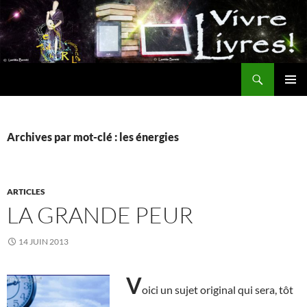
Aller
au
contenu
Recherche
MENU
PRINCI
Archives par mot-clé : les énergies
ARTICLES
LA GRANDE PEUR
14 JUIN 2013
V
oici un sujet original qui sera, tôt