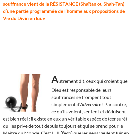
souffrance vient de la RÉSISTANCE (Shaïtan ou Shah-Tan)
d’une partie programmée de l’homme aux propositions de
Vie du Divin en lui
.
»
A
utrement dit, ceux qui croient que
Dieu est responsable de leurs
souffrances se trompent tout
simplement d’
Adversaire
! Par contre,
ce qu’ils voient, sentent et déduisent
est bien réel : il existe en eux un véritable espèce de (censuré)
qui les prive de tout depuis toujours et qui se prend pour le
Maître du Monde. C’est LUI (l’ego) que les gens veulent fuir en