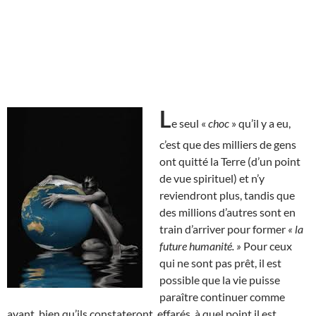
L
e seul «
choc
» qu’il y a eu,
c’est que des milliers de gens
ont quitté la Terre (d’un point
de vue spirituel) et n’y
reviendront plus, tandis que
des millions d’autres sont en
train d’arriver pour former
« la
future humanité. »
Pour ceux
qui ne sont pas prêt, il est
possible que la vie puisse
paraître continuer comme
avant, bien qu’ils constateront, effarés, à quel point il est