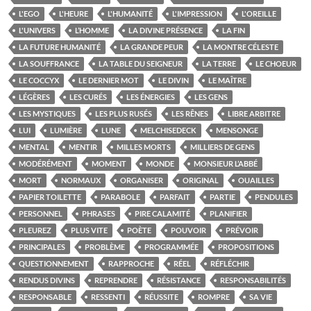
L'EGO
L'HEURE
L'HUMANITÉ
L'IMPRESSION
L'OREILLE
L'UNIVERS
L’HOMME
LA DIVINE PRÉSENCE
LA FIN
LA FUTURE HUMANITÉ
LA GRANDE PEUR
LA MONTRE CÉLESTE
LA SOUFFRANCE
LA TABLE DU SEIGNEUR
LA TERRE
LE CHOEUR
LE COCCYX
LE DERNIER MOT
LE DIVIN
LE MAÎTRE
LÉGÈRES
LES CURÉS
LES ÉNERGIES
LES GENS
LES MYSTIQUES
LES PLUS RUSÉS
LES RÊNES
LIBRE ARBITRE
LUI
LUMIÈRE
LUNE
MELCHISEDECK
MENSONGE
MENTAL
MENTIR
MILLES MORTS
MILLIERS DE GENS
MODÉRÉMENT
MOMENT
MONDE
MONSIEUR L’ABBÉ
MORT
NORMAUX
ORGANISER
ORIGINAL
OUAILLES
PAPIER TOILETTE
PARABOLE
PARFAIT
PARTIE
PENDULES
PERSONNEL
PHRASES
PIRE CALAMITÉ
PLANIFIER
PLEUREZ
PLUS VITE
POÈTE
POUVOIR
PRÉVOIR
PRINCIPALES
PROBLÈME
PROGRAMMÉE
PROPOSITIONS
QUESTIONNEMENT
RAPPROCHE
RÉEL
RÉFLÉCHIR
RENDUS DIVINS
REPRENDRE
RÉSISTANCE
RESPONSABILITÉS
RESPONSABLE
RESSENTI
RÉUSSITE
ROMPRE
SA VIE