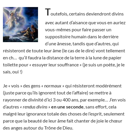
T
outefois, certains deviendront divins
avec autant d’aisance que vous en auriez
vous-mêmes pour faire passer un
suppositoire humain dans le derrière
d’une ânesse, tandis que d’autres, qui
résisteront de toute leur âme (le cas de le dire) vont tellement
en ch… qu’il faudra la distance de la terre à la lune de papier
toilette pour
«
essuyer leur souffrance
»
(je suis un poète, je le
sais, oui !)
Je « vois » des gens
« normaux »
qui résisteront modérément
(juste parce qu’ils ignorent tout de l’affaire) se mettre à
rayonner de divinité d’ici 3 ou 400 ans, par exemple… J’en vois
d’autres
« rendus divins »
en une seconde
, sans effort, cela
malgré leur ignorance totale des choses de l’esprit, seulement
parce que la beauté de leur âme fait chanter de joie le chœur
des anges autour du Trône de Dieu.