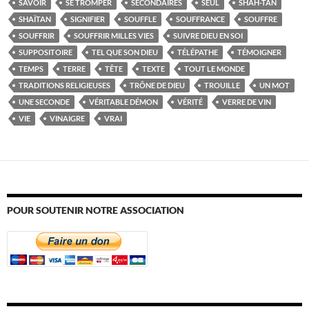
SAVOIR
SE TROMPER
SECONDAIRES
SEUL
SHAH-TAN
SHAÏTAN
SIGNIFIER
SOUFFLE
SOUFFRANCE
SOUFFRE
SOUFFRIR
SOUFFRIR MILLES VIES
SUIVRE DIEU EN SOI
SUPPOSITOIRE
TEL QUE SON DIEU
TÉLÉPATHE
TÉMOIGNER
TEMPS
TERRE
TÊTE
TEXTE
TOUT LE MONDE
TRADITIONS RELIGIEUSES
TRÔNE DE DIEU
TROUILLE
UN MOT
UNE SECONDE
VÉRITABLE DÉMON
VÉRITÉ
VERRE DE VIN
VIE
VINAIGRE
VRAI
POUR SOUTENIR NOTRE ASSOCIATION