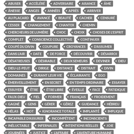
ABUSER
ACCÉLÉRÉ
ADVERSAIRE
AISANCE
ÂME
ÂNESSE
ANGES
ANNÉES
APRÈS
ARRIVER
AU PLACARD
AVANCÉ
BEAUTÉ
CACHER
CENSURÉ
CESSER
CHANGEMENT
CHANTER
CHEMIN
CHERCHEURS DE LUMIÈRE
CHOC
CHOIX
CHOSES DE L'ESPRIT
COMPLET
CONSCIENCE COLLECTIVE
CONTINUER
COUPÉ DU DIVIN
COUPURE
CROYANCES
D’ASSUMER
DANS L'AIR
DATE
DE FORCE
DÉCOUVRIR
DÉSARROI
DÉSATREUSES
DÉSIRABLE
DEUX SEMEURS
DEVINER
DIEU
DIEU-LE-PEUT
DIRIGE
DISTANCE
DISTRAIT
DIVIN
DOMAINES
DURANT LEUR VIE
ÉCLAIRANTE
EGO
ÉMERVEILLEMENT
EN SECRET
EN TEMPS ORDINAIRE
ESSAYER
ESSUYER
ÊTRE
ÊTRE LIBRE
ÉVEILLE
FACE
FATIDIQUE
FAUX-DIEU
FIEL
FORMER
FRANÇAIS
FROIDEMENT
GAGNÉ
GENS
GÉRER
GÉREZ
GUIDANCE
HÉBREU
HÉLAS
HOT
IGNORANCE TOTALE
IMPLANTÉ
IMPLIQUE
INCAPABLE D’ASSURER
INCOMPÉTENT
INCONSCIENTS
INÉLUCTABLE
INFERNALES
INTENTIONS RÉELLES
JOIE
JOURNÉES
JUSTICE
L'AFFAIRE
L'AVENTURE HUMAINE