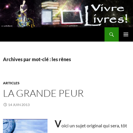
Aller
au
contenu
Recherche
MENU
PRINCI
Archives par mot-clé : les rênes
ARTICLES
LA GRANDE PEUR
14 JUIN 2013
V
oici un sujet original qui sera, tôt