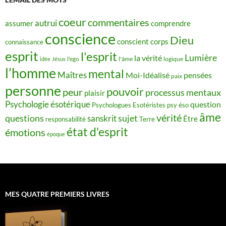
coeur
commentaires
autrui
assumer
comprendre
conscience
Dieu
conscient
corps
connaissance
esprit
l'esprit
Lumière
la vérité
idée
Jésus
l'ego
l'âme
logique
l’homme
mental
Maîtres
Moi-Idéalisé
pensées
paix
personne
pouvoir
peur
processus mentaux
plaisir
Psychologie ésotérique
question
Psychologues Esotéristes
psy éso
âme
vérité
questions
sujet
sanskrit
Être
responsabilité
Terre
état d'esprit
émotions
époque
MES QUATRE PREMIERS LIVRES