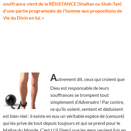
souffrance vient de la RÉSISTANCE (Shaïtan ou Shah-Tan)
d’une partie programmée de l’homme aux propositions de
Vie du Divin en lui
.
»
A
utrement dit, ceux qui croient que
Dieu est responsable de leurs
souffrances se trompent tout
simplement d’
Adversaire
! Par contre,
ce qu’ils voient, sentent et déduisent
est bien réel : il existe en eux un véritable espèce de (censuré)
qui les prive de tout depuis toujours et qui se prend pour le
Maître du Monde. C’est LUI (l’ego) que les gens veulent fuir en