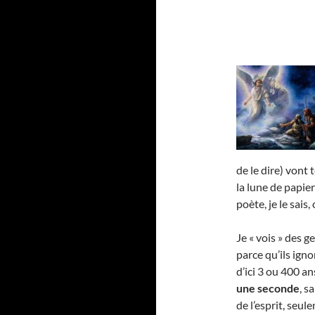
de le dire) vont 
la lune de papie
poète, je le sais, 
Je « vois » des g
parce qu’ils igno
d’ici 3 ou 400 a
une seconde
, s
de l’esprit, seu