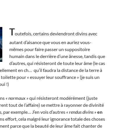
T
outefois, certains deviendront divins avec
autant d’aisance que vous en auriez vous-
mêmes pour faire passer un suppositoire
humain dans le derrière d’une ânesse, tandis que
d’autres, qui résisteront de toute leur âme (le cas
tellement en ch… qu’il faudra la distance de la terre à
r toilette pour
«
essuyer leur souffrance
»
(je suis un
oui !)
ens
« normaux »
qui résisteront modérément (juste
rent tout de l’affaire) se mettre à rayonner de divinité
ns, par exemple… J’en vois d’autres
« rendus divins »
en
ans effort, cela malgré leur ignorance totale des choses
lement parce que la beauté de leur âme fait chanter de