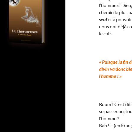
l’homme si Dieu, s
chemin le plus pa
seul
et à pouvoir
nous ont déjà co
le cul :
« Puisque la fin 
divin va donc bi
l’homme ! »
Boum ! C’est dit
se passer ou, to
l’homme ?
Bah !… (en Franç