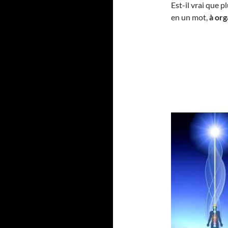
Est-il vrai que pl
en un mot,
à org