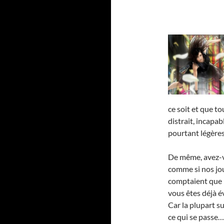
ce soit et que t
distrait, incapa
pourtant légères
De même, avez-v
comme si nos jou
comptaient que 1
vous êtes déjà év
Car la plupart s
ce qui se passe