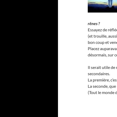
rênes ?
Essayez de réflé
(et trouille, aus
bon coup et vene
Placez auparavant
désormais, sur c
Il serait utile 
secondaires.
La première, c’e
La seconde, que 
(Tout le monde de