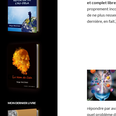
et complet libre
proprement incon
de ne plus resse
dernière, en fait.
MON DERNIER LIVRE
répondre par av
quel problème de 