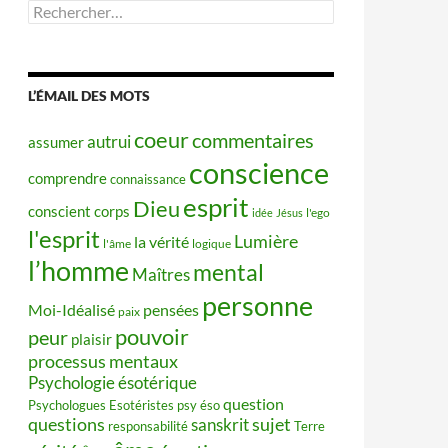
Rechercher :
L’ÉMAIL DES MOTS
coeur
commentaires
autrui
assumer
conscience
comprendre
connaissance
esprit
Dieu
conscient
corps
idée
Jésus
l'ego
l'esprit
Lumière
la vérité
l'âme
logique
l’homme
mental
Maîtres
personne
Moi-Idéalisé
pensées
paix
pouvoir
peur
plaisir
processus mentaux
Psychologie ésotérique
question
Psychologues Esotéristes
psy éso
questions
sujet
sanskrit
responsabilité
Terre