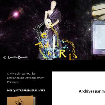
Aller
au
contenu
Recherche
© Vivre Livres! Pour les
passionnés de Développement
Personnel
MES QUATRE PREMIERS LIVRES
Archives par m