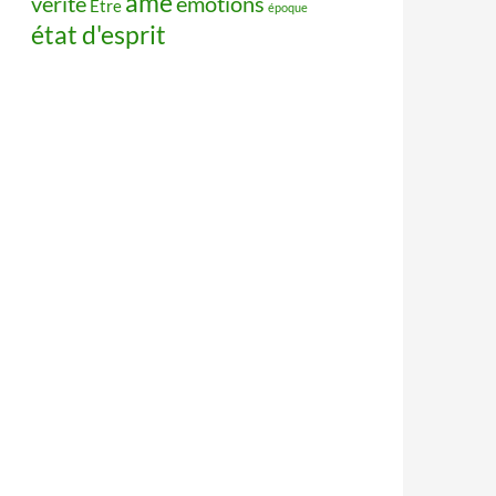
âme
vérité
émotions
Être
époque
état d'esprit