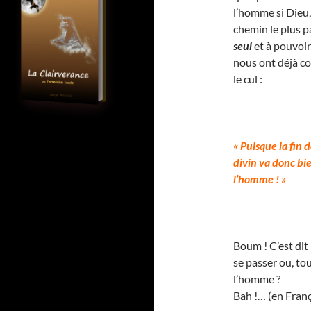
l’homme si Dieu, s
chemin le plus pa
seul
et à pouvoir
nous ont déjà co
le cul :
« Puisque la fin 
divin va donc bi
l’homme ! »
Boum ! C’est dit
se passer ou, to
l’homme ?
Bah !… (en Franç