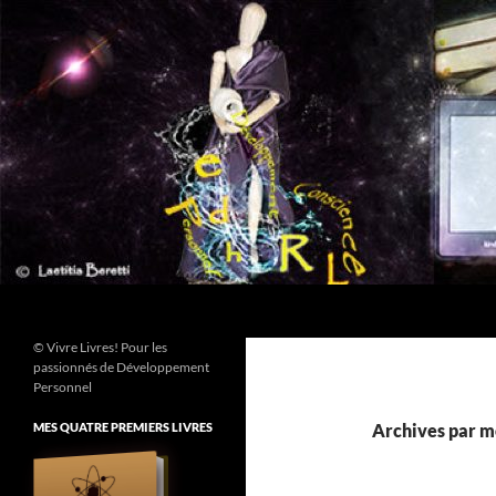
Aller
au
contenu
Recherche
© Vivre Livres! Pour les
passionnés de Développement
Personnel
MES QUATRE PREMIERS LIVRES
Archives par mo