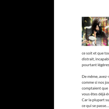
ce soit et que t
distrait, incapa
pourtant légères
De même, avez-v
comme si nos jou
comptaient que 1
vous êtes déjà év
Car la plupart s
ce qui se passe