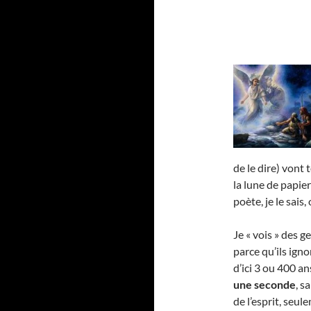
de le dire) vont 
la lune de papie
poète, je le sais, 
Je « vois » des g
parce qu’ils igno
d’ici 3 ou 400 a
une seconde
, s
de l’esprit, seu