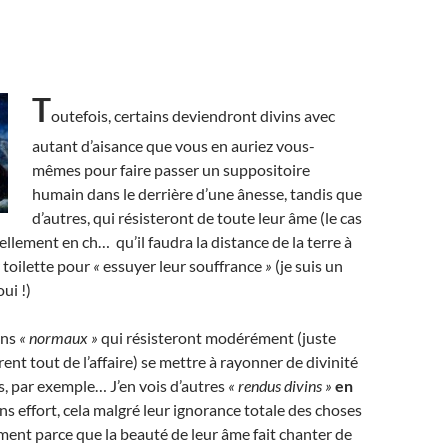
T
outefois, certains deviendront divins avec
autant d’aisance que vous en auriez vous-
mêmes pour faire passer un suppositoire
humain dans le derrière d’une ânesse, tandis que
d’autres, qui résisteront de toute leur âme (le cas
tellement en ch… qu’il faudra la distance de la terre à
r toilette pour
«
essuyer leur souffrance
»
(je suis un
oui !)
ens
« normaux »
qui résisteront modérément (juste
rent tout de l’affaire) se mettre à rayonner de divinité
ns, par exemple… J’en vois d’autres
« rendus divins »
en
ans effort, cela malgré leur ignorance totale des choses
lement parce que la beauté de leur âme fait chanter de