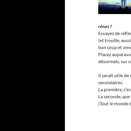
rênes ?
Essayez de réflé
(et trouille, aus
bon coup et vene
Placez auparavant
désormais, sur c
Il serait utile 
secondaires.
La première, c’e
La seconde, que 
(Tout le monde de