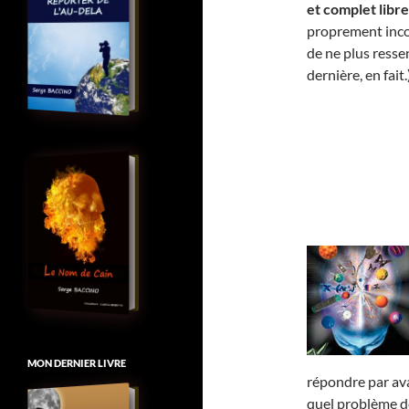
et complet libre
proprement incon
de ne plus resse
dernière, en fait.
MON DERNIER LIVRE
répondre par av
quel problème de 