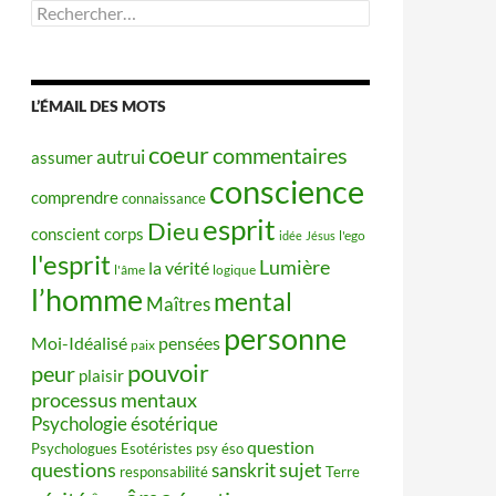
Rechercher :
L’ÉMAIL DES MOTS
coeur
commentaires
autrui
assumer
conscience
comprendre
connaissance
esprit
Dieu
conscient
corps
idée
Jésus
l'ego
l'esprit
Lumière
la vérité
l'âme
logique
l’homme
mental
Maîtres
personne
Moi-Idéalisé
pensées
paix
pouvoir
peur
plaisir
processus mentaux
Psychologie ésotérique
question
Psychologues Esotéristes
psy éso
questions
sujet
sanskrit
responsabilité
Terre