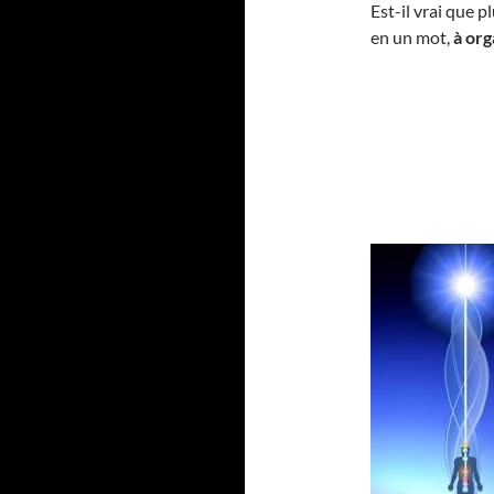
Est-il vrai que pl
en un mot,
à org