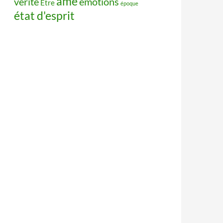
âme
vérité
émotions
Être
époque
état d'esprit