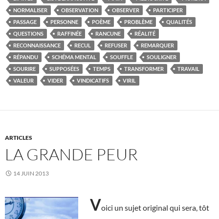
NORMALISER
OBSERVATION
OBSERVER
PARTICIPER
PASSAGE
PERSONNE
POÈME
PROBLÈME
QUALITÉS
QUESTIONS
RAFFINÉE
RANCUNE
RÉALITÉ
RECONNAISSANCE
RECUL
REFUSER
REMARQUER
RÉPANDU
SCHÉMA MENTAL
SOUFFLE
SOULIGNER
SOURIRE
SUPPOSÉES
TEMPS
TRANSFORMER
TRAVAIL
VALEUR
VIDER
VINDICATIFS
VIRIL
ARTICLES
LA GRANDE PEUR
14 JUIN 2013
V
oici un sujet original qui sera, tôt