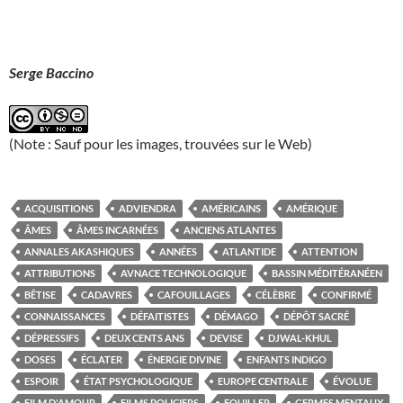
Serge Baccino
(Note : Sauf pour les images, trouvées sur le Web)
ACQUISITIONS
ADVIENDRA
AMÉRICAINS
AMÉRIQUE
ÂMES
ÂMES INCARNÉES
ANCIENS ATLANTES
ANNALES AKASHIQUES
ANNÉES
ATLANTIDE
ATTENTION
ATTRIBUTIONS
AVNACE TECHNOLOGIQUE
BASSIN MÉDITÉRANÉEN
BÊTISE
CADAVRES
CAFOUILLAGES
CÉLÈBRE
CONFIRMÉ
CONNAISSANCES
DÉFAITISTES
DÉMAGO
DÉPÔT SACRÉ
DÉPRESSIFS
DEUX CENTS ANS
DEVISE
DJWAL-KHUL
DOSES
ÉCLATER
ÉNERGIE DIVINE
ENFANTS INDIGO
ESPOIR
ÉTAT PSYCHOLOGIQUE
EUROPE CENTRALE
ÉVOLUE
FILM D'AMOUR
FILMS POLICIERS
FOUILLER
GERMES MENTAUX