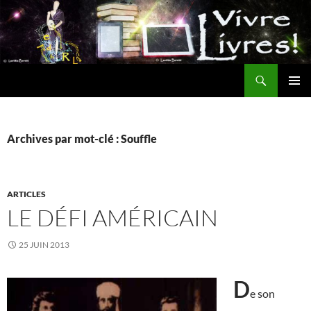
Aller
au
contenu
Recherche
MENU
PRINCI
Archives par mot-clé : Souffle
ARTICLES
LE DÉFI AMÉRICAIN
25 JUIN 2013
D
e son