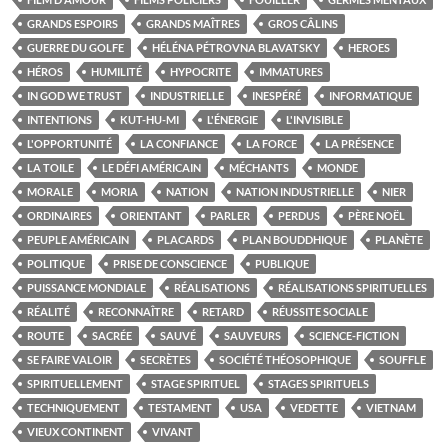
GRANDS ESPOIRS
GRANDS MAÎTRES
GROS CÂLINS
GUERRE DU GOLFE
HÉLÉNA PÉTROVNA BLAVATSKY
HEROES
HÉROS
HUMILITÉ
HYPOCRITE
IMMATURES
IN GOD WE TRUST
INDUSTRIELLE
INESPÉRÉ
INFORMATIQUE
INTENTIONS
KUT-HU-MI
L'ÉNERGIE
L'INVISIBLE
L'OPPORTUNITÉ
LA CONFIANCE
LA FORCE
LA PRÉSENCE
LA TOILE
LE DÉFI AMÉRICAIN
MÉCHANTS
MONDE
MORALE
MORIA
NATION
NATION INDUSTRIELLE
NIER
ORDINAIRES
ORIENTANT
PARLER
PERDUS
PÈRE NOËL
PEUPLE AMÉRICAIN
PLACARDS
PLAN BOUDDHIQUE
PLANÈTE
POLITIQUE
PRISE DE CONSCIENCE
PUBLIQUE
PUISSANCE MONDIALE
RÉALISATIONS
RÉALISATIONS SPIRITUELLES
RÉALITÉ
RECONNAÎTRE
RETARD
RÉUSSITE SOCIALE
ROUTE
SACRÉE
SAUVÉ
SAUVEURS
SCIENCE-FICTION
SE FAIRE VALOIR
SECRÈTES
SOCIÉTÉ THÉOSOPHIQUE
SOUFFLE
SPIRITUELLEMENT
STAGE SPIRITUEL
STAGES SPIRITUELS
TECHNIQUEMENT
TESTAMENT
USA
VEDETTE
VIETNAM
VIEUX CONTINENT
VIVANT