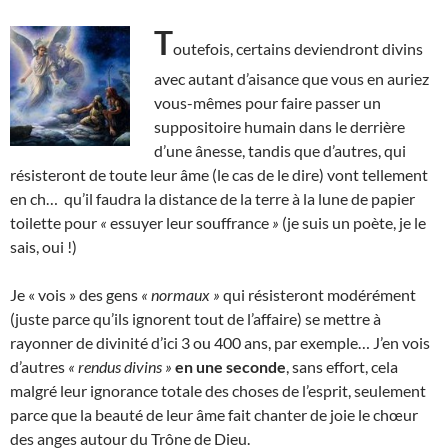
T
outefois, certains deviendront divins
avec autant d’aisance que vous en auriez
vous-mêmes pour faire passer un
suppositoire humain dans le derrière
d’une ânesse, tandis que d’autres, qui
résisteront de toute leur âme (le cas de le dire) vont tellement
en ch… qu’il faudra la distance de la terre à la lune de papier
toilette pour
«
essuyer leur souffrance
»
(je suis un poète, je le
sais, oui !)
Je « vois » des gens
« normaux »
qui résisteront modérément
(juste parce qu’ils ignorent tout de l’affaire) se mettre à
rayonner de divinité d’ici 3 ou 400 ans, par exemple… J’en vois
d’autres
« rendus divins »
en une seconde
, sans effort, cela
malgré leur ignorance totale des choses de l’esprit, seulement
parce que la beauté de leur âme fait chanter de joie le chœur
des anges autour du Trône de Dieu.