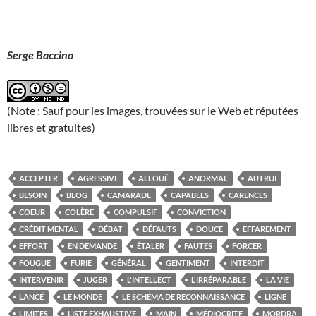
Serge Baccino
(Note : Sauf pour les images, trouvées sur le Web et réputées
libres et gratuites)
ACCEPTER
AGRESSIVE
ALLOUÉ
ANORMAL
AUTRUI
BESOIN
BLOG
CAMARADE
CAPABLES
CARENCES
COEUR
COLÈRE
COMPULSIF
CONVICTION
CRÉDIT MENTAL
DÉBAT
DÉFAUTS
DOUCE
EFFAREMENT
EFFORT
EN DEMANDE
ÉTALER
FAUTES
FORCER
FOUGUE
FURIE
GÉNÉRAL
GENTIMENT
INTERDIT
INTERVENIR
JUGER
L'INTELLECT
L'IRRÉPARABLE
LA VIE
LANCÉ
LE MONDE
LE SCHÉMA DE RECONNAISSANCE
LIGNE
LIMITES
LISTE EXHAUSTIVE
MAIN
MÉDIOCRITE
MORDRA