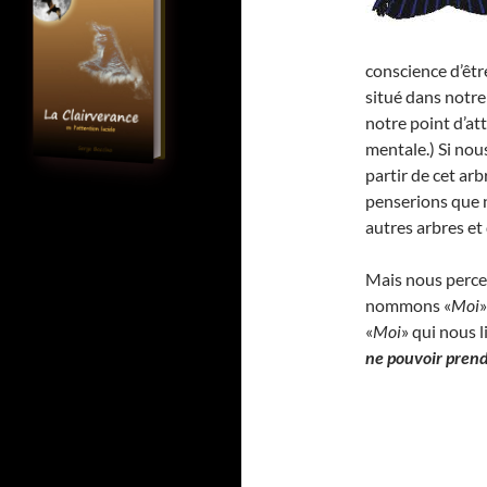
conscience d’être
situé dans notre
notre point d’at
mentale.) Si nou
partir de cet arb
penserions que n
autres arbres et 
Mais nous percev
nommons «
Moi
»
«
Moi
» qui nous l
ne pouvoir prendr