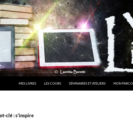
MES LIVRES
LES COURS
SÉMINAIRES ET ATELIERS
MON PARCO
t-clé : s’inspire