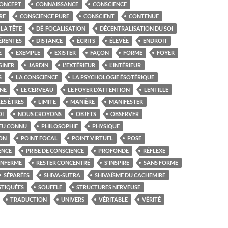
ONCEPT
CONNAISSANCE
CONSCIENCE
RE
CONSCIENCE PURE
CONSCIENT
CONTENUE
LA TÊTE
DÉ-FOCALISATION
DÉCENTRALISATION DU SOI
ÉRENTES
DISTANCE
ÉCRITS
ÉLEVÉE
ENDROIT
E
EXEMPLE
EXISTER
FAÇON
FORME
FOYER
GINER
JARDIN
L'EXTÉRIEUR
L'INTÉRIEUR
S
LA CONSCIENCE
LA PSYCHOLOGIE ÉSOTÉRIQUE
NE
LE CERVEAU
LE FOYER D’ATTENTION
LENTILLE
LES ÊTRES
LIMITE
MANIÈRE
MANIFESTER
I
NOUS CROYONS
OBJETS
OBSERVER
EU CONNU
PHILOSOPHIE
PHYSIQUE
ION
POINT FOCAL
POINT VIRTUEL
POSE
ENCE
PRISE DE CONSCIENCE
PROFONDE
RÉFLEXE
ENFERME
RESTER CONCENTRÉ
S'INSPIRE
SANS FORME
SÉPARÉES
SHIVA-SUTRA
SHIVAÏSME DU CACHEMIRE
STIQUÉES
SOUFFLE
STRUCTURES NERVEUSE
TRADUCTION
UNIVERS
VÉRITABLE
VÉRITÉ