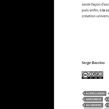
seule façon d’ac
puis enfin, à
la c
création univers
Serge Baccino
À L'EXCLUSION
AMOUREUX
AU-DEHORS