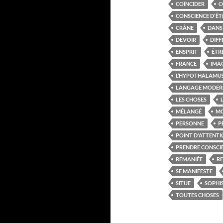
COÏNCIDER
C
CONSCIENCE D'ÊT
CRÂNE
DANS 
DEVOIR
DIFF
ENSPRIT
ÊTR
FRANCE
IMA
L’HYPOTHALAMU
LANGAGE MODER
LES CHOSES
MÉLANGÉ
MO
PERSONNE
P
POINT D'ATTENT
PRENDRE CONSCI
REMANIÉE
R
SE MANIFESTE
SITUE
SOPHI
TOUTES CHOSES