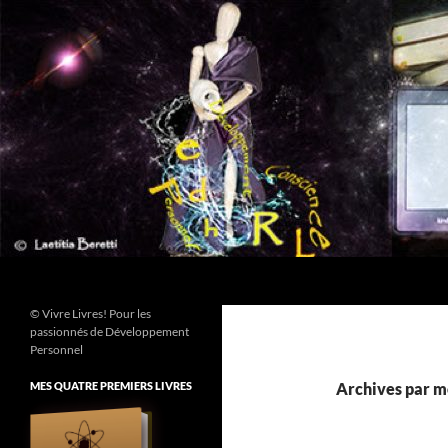
Aller
au
contenu
Recherche
© Vivre Livres! Pour les
passionnés de Développement
Personnel
MES QUATRE PREMIERS LIVRES
Archives par mo