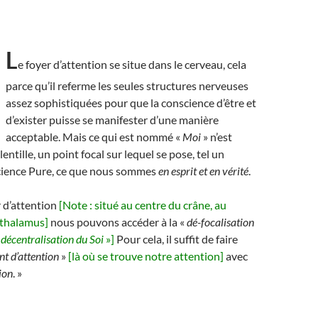
L
e foyer d’attention se situe dans le cerveau, cela
parce qu’il referme les seules structures nerveuses
assez sophistiquées pour que la conscience d’être et
d’exister puisse se manifester d’une manière
acceptable. Mais ce qui est nommé «
Moi
» n’est
lentille, un point focal sur lequel se pose, tel un
science Pure, ce que nous sommes
en esprit et en vérité
.
r d’attention
[Note : situé au centre du crâne, au
othalamus]
nous pouvons accéder à la «
dé-focalisation
«
décentralisation du Soi
»]
Pour cela, il suffit de faire
nt d’attention
»
[là où se trouve notre attention]
avec
ion
. »