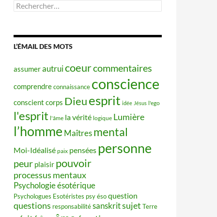
Rechercher :
L’ÉMAIL DES MOTS
coeur
commentaires
autrui
assumer
conscience
comprendre
connaissance
esprit
Dieu
conscient
corps
idée
Jésus
l'ego
l'esprit
Lumière
la vérité
l'âme
logique
l’homme
mental
Maîtres
personne
Moi-Idéalisé
pensées
paix
pouvoir
peur
plaisir
processus mentaux
Psychologie ésotérique
question
Psychologues Esotéristes
psy éso
questions
sujet
sanskrit
responsabilité
Terre