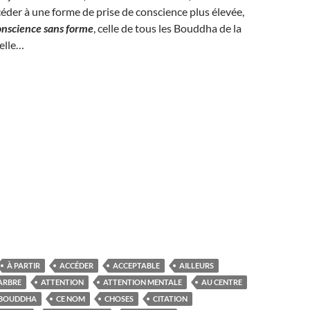
céder à une forme de prise de conscience plus élevée,
onscience sans forme
, celle de tous les Bouddha de la
elle…
À PARTIR
ACCÉDER
ACCEPTABLE
AILLEURS
ARBRE
ATTENTION
ATTENTION MENTALE
AU CENTRE
BOUDDHA
CE NOM
CHOSES
CITATION