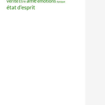
âme
vérité
émotions
Être
époque
état d'esprit