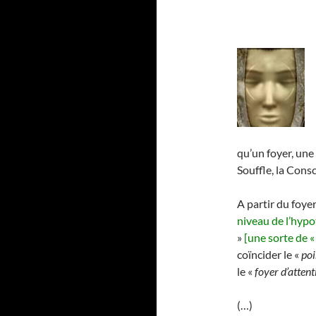
qu’un foyer, une 
Souffle, la Con
A partir du foye
niveau de l’hyp
»
[une sorte de 
coïncider le «
poi
le «
foyer d’attent
(…)