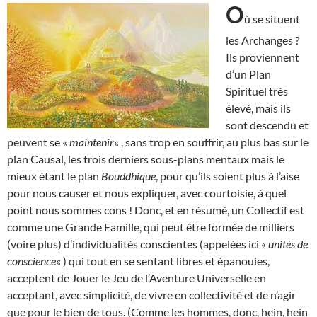
O
ù se situent
les Archanges ?
Ils proviennent
d’un Plan
Spirituel très
élevé, mais ils
sont descendu et
peuvent se «
maintenir
« , sans trop en souffrir, au plus bas sur le
plan Causal, les trois derniers sous-plans mentaux mais le
mieux étant le plan
Bouddhique
, pour qu’ils soient plus à l’aise
pour nous causer et nous expliquer, avec courtoisie, à quel
point nous sommes cons ! Donc, et en résumé, un Collectif est
comme une Grande Famille, qui peut être formée de milliers
(voire plus) d’individualités conscientes (appelées ici «
unités de
conscience
« ) qui tout en se sentant libres et épanouies,
acceptent de Jouer le Jeu de l’Aventure Universelle en
acceptant, avec simplicité, de vivre en collectivité et de n’agir
que pour le bien de tous. (Comme les hommes, donc, hein, hein