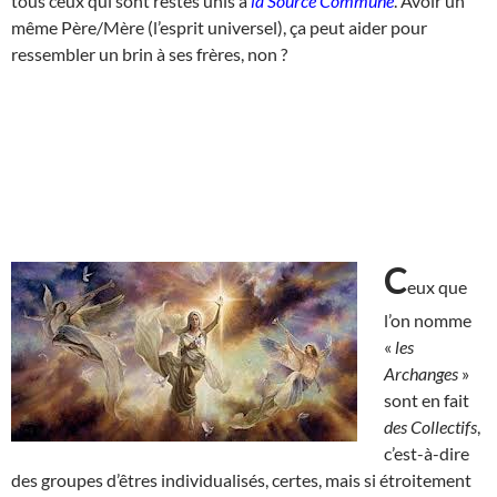
tous ceux qui sont restés unis à
la Source Commune
. Avoir un
même Père/Mère (l’esprit universel), ça peut aider pour
ressembler un brin à ses frères, non ?
C
eux que
l’on nomme
«
les
Archanges
»
sont en fait
des Collectifs
,
c’est-à-dire
des groupes d’êtres individualisés, certes, mais si étroitement