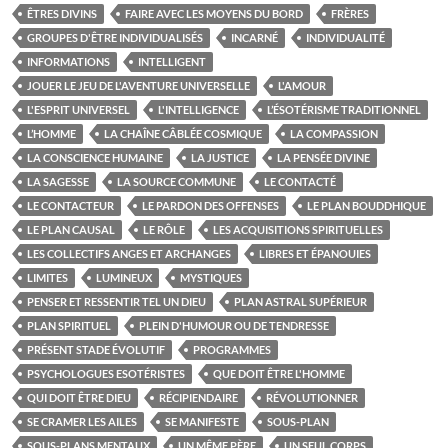
ÊTRES DIVINS
FAIRE AVEC LES MOYENS DU BORD
FRÈRES
GROUPES D'ÊTRE INDIVIDUALISÉS
INCARNÉ
INDIVIDUALITÉ
INFORMATIONS
INTELLIGENT
JOUER LE JEU DE L'AVENTURE UNIVERSELLE
L'AMOUR
L'ESPRIT UNIVERSEL
L'INTELLIGENCE
L’ÉSOTÉRISME TRADITIONNEL
L’HOMME
LA CHAÎNE CÂBLÉE COSMIQUE
LA COMPASSION
LA CONSCIENCE HUMAINE
LA JUSTICE
LA PENSÉE DIVINE
LA SAGESSE
LA SOURCE COMMUNE
LE CONTACTÉ
LE CONTACTEUR
LE PARDON DES OFFENSES
LE PLAN BOUDDHIQUE
LE PLAN CAUSAL
LE RÔLE
LES ACQUISITIONS SPIRITUELLES
LES COLLECTIFS ANGES ET ARCHANGES
LIBRES ET ÉPANOUIES
LIMITES
LUMINEUX
MYSTIQUES
PENSER ET RESSENTIR TEL UN DIEU
PLAN ASTRAL SUPÉRIEUR
PLAN SPIRITUEL
PLEIN D'HUMOUR OU DE TENDRESSE
PRÉSENT STADE ÉVOLUTIF
PROGRAMMES
PSYCHOLOGUES ESOTÉRISTES
QUE DOIT ÊTRE L'HOMME
QUI DOIT ÊTRE DIEU
RÉCIPIENDAIRE
RÉVOLUTIONNER
SE CRAMER LES AILES
SE MANIFESTE
SOUS-PLAN
SOUS-PLANS MENTAUX
UN MÊME PÈRE
UN SEUL CORPS