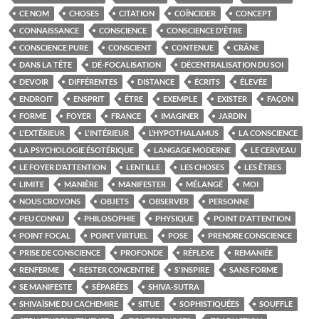
CE NOM
CHOSES
CITATION
COÏNCIDER
CONCEPT
CONNAISSANCE
CONSCIENCE
CONSCIENCE D'ÊTRE
CONSCIENCE PURE
CONSCIENT
CONTENUE
CRÂNE
DANS LA TÊTE
DÉ-FOCALISATION
DÉCENTRALISATION DU SOI
DEVOIR
DIFFÉRENTES
DISTANCE
ÉCRITS
ÉLEVÉE
ENDROIT
ENSPRIT
ÊTRE
EXEMPLE
EXISTER
FAÇON
FORME
FOYER
FRANCE
IMAGINER
JARDIN
L'EXTÉRIEUR
L'INTÉRIEUR
L’HYPOTHALAMUS
LA CONSCIENCE
LA PSYCHOLOGIE ÉSOTÉRIQUE
LANGAGE MODERNE
LE CERVEAU
LE FOYER D’ATTENTION
LENTILLE
LES CHOSES
LES ÊTRES
LIMITE
MANIÈRE
MANIFESTER
MÉLANGÉ
MOI
NOUS CROYONS
OBJETS
OBSERVER
PERSONNE
PEU CONNU
PHILOSOPHIE
PHYSIQUE
POINT D'ATTENTION
POINT FOCAL
POINT VIRTUEL
POSE
PRENDRE CONSCIENCE
PRISE DE CONSCIENCE
PROFONDE
RÉFLEXE
REMANIÉE
RENFERME
RESTER CONCENTRÉ
S'INSPIRE
SANS FORME
SE MANIFESTE
SÉPARÉES
SHIVA-SUTRA
SHIVAÏSME DU CACHEMIRE
SITUE
SOPHISTIQUÉES
SOUFFLE