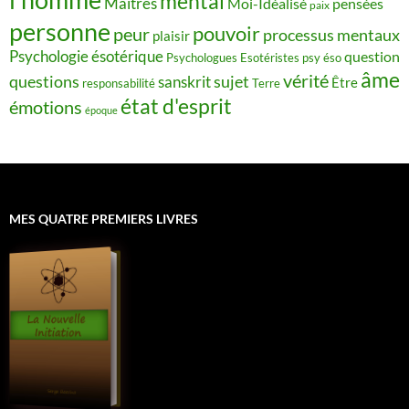
mental
Maîtres
Moi-Idéalisé
pensées
paix
personne
pouvoir
peur
processus mentaux
plaisir
Psychologie ésotérique
question
Psychologues Esotéristes
psy éso
âme
vérité
questions
sujet
sanskrit
Être
responsabilité
Terre
état d'esprit
émotions
époque
MES QUATRE PREMIERS LIVRES