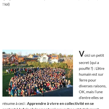
! lol)
V
oici un petit
secret (qui a
pouffé ?) : L’être
humain est sur
Terre pour
diverses raisons,
OK, mais l’une
d’entre elles se
résume à ceci :
Apprendre à vivre en collectivité en se