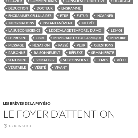
CLAVIER
COMMENTAIRES
CONSCIENCE OBJECTIVE
DÉCALAGE
DÉDUCTION
DOCTEUR
ENGRAMMÉ
ENGRAMMES CELLULAIRES
ÊTRE
FUTUR
INCARNER
INFORMATIONS
INSTANTANÉMENT
INTÉRÊT
LA SUBCONSCIENCE
LE DÉCALAGE TEMPOREL DU MOI
LE MOI
LE PRÉSENT
LIBRE
MEMBRANE CYTOPLASMIQUE
MÉMOIRE
MESSAGE
NÉGATION
PASSÉ
PEUR
QUESTIONS
RAISONNE
RAISONNEMENT
RÉFLEXE
SE MANIFESTE
SENTIMENT
SOMATISER
SUBCONSCIENT
TEMPS
VÉCU
VÉRITABLE
VÉRITÉ
VIVANT
LES BRÈVES DE LA PSY ÉSO
LE FOYER D’ATTENTION
13 JUIN 2013