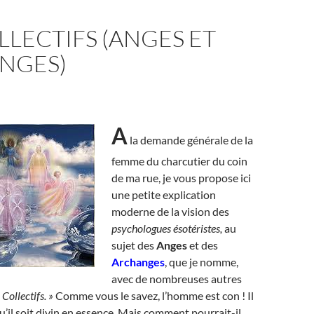
LLECTIFS (ANGES ET
NGES)
A
la demande générale de la
femme du charcutier du coin
de ma rue, je vous propose ici
une petite explication
moderne de la vision des
psychologues ésotéristes,
au
sujet des
Anges
et des
Archanges
, que je nomme,
avec de nombreuses autres
 Collectifs. »
Comme vous le savez, l’homme est con ! Il
u’il soit divin en essence. Mais comment pourrait-il