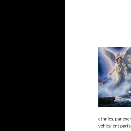
ethnies, par exe
véhiculent parf