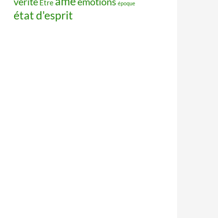
âme
vérité
émotions
Être
époque
état d'esprit