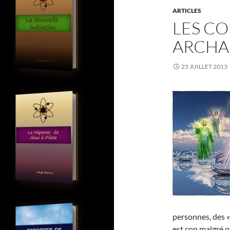
ARTICLES
LES CO
ARCHA
25 JUILLET 2013
personnes, des
«
est con malgré q