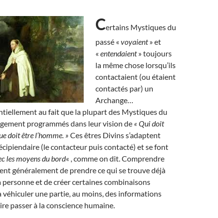
C
ertains Mystiques du
passé «
voyaient
» et
«
entendaient
» toujours
la même chose lorsqu’ils
contactaient (ou étaient
contactés par) un
Archange…
ntiellement au fait que la plupart des Mystiques du
argement programmés dans leur vision de
« Qui doit
ue doit être l’homme. »
Ces êtres Divins s’adaptent
écipiendaire (le contacteur puis contacté) et se font
ec les moyens du bord
« , comme on dit. Comprendre
tent généralement de prendre ce qui se trouve déjà
la personne et de créer certaines combinaisons
 véhiculer une partie, au moins, des informations
aire passer à la conscience humaine.