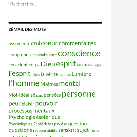
Rechercher :
L’ÉMAIL DES MOTS
coeur
commentaires
autrui
assumer
conscience
comprendre
connaissance
esprit
Dieu
conscient
corps
idée
Jésus
l'ego
l'esprit
Lumière
la vérité
l'âme
logique
l’homme
mental
Maîtres
personne
Moi-Idéalisé
pensées
paix
pouvoir
peur
plaisir
processus mentaux
Psychologie ésotérique
question
Psychologues Esotéristes
psy éso
questions
sujet
sanskrit
responsabilité
Terre