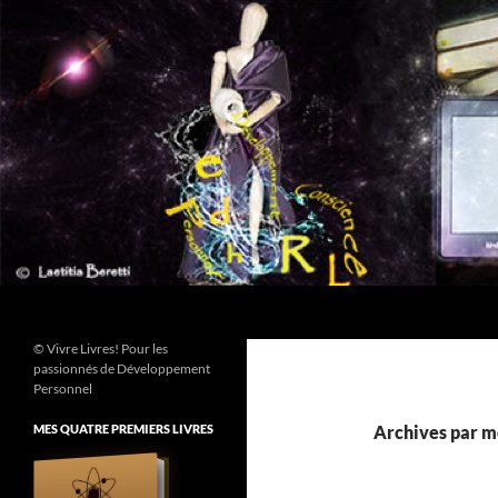
Aller
au
contenu
Recherche
© Vivre Livres! Pour les
passionnés de Développement
Personnel
MES QUATRE PREMIERS LIVRES
Archives par mot