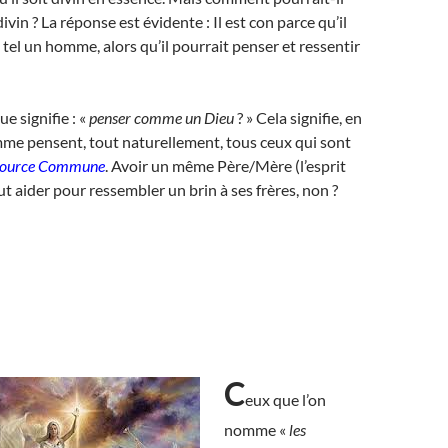
 divin ? La réponse est évidente : Il est con parce qu’il
 tel un homme, alors qu’il pourrait penser et ressentir
ue signifie : «
penser comme un Dieu
? » Cela signifie, en
mme pensent, tout naturellement, tous ceux qui sont
Source Commune
. Avoir un même Père/Mère (l’esprit
ut aider pour ressembler un brin à ses frères, non ?
C
eux que l’on
nomme «
les