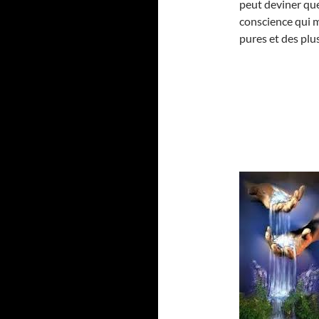
peut deviner que 
conscience qui m
pures et des plu