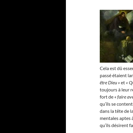
Cela est dû esse
passé étaient l
être Dieu »
et
« Q
toujours à leur r
fort de «
faire av
qu’ils se conten
dans la tête de 
mentales aptes à
qu’ils désirent f