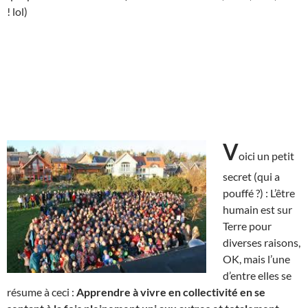
! lol)
V
oici un petit
secret (qui a
pouffé ?) : L’être
humain est sur
Terre pour
diverses raisons,
OK, mais l’une
d’entre elles se
résume à ceci :
Apprendre à vivre en collectivité en se