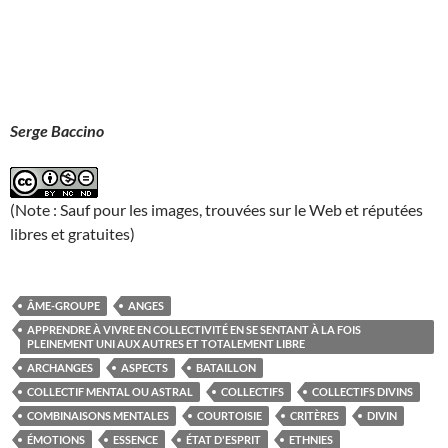
Serge Baccino
(Note : Sauf pour les images, trouvées sur le Web et réputées
libres et gratuites)
ÂME-GROUPE
ANGES
APPRENDRE À VIVRE EN COLLECTIVITÉ EN SE SENTANT À LA FOIS
PLEINEMENT UNI AUX AUTRES ET TOTALEMENT LIBRE
ARCHANGES
ASPECTS
BATAILLON
COLLECTIF MENTAL OU ASTRAL
COLLECTIFS
COLLECTIFS DIVINS
COMBINAISONS MENTALES
COURTOISIE
CRITÈRES
DIVIN
ÉMOTIONS
ESSENCE
ÉTAT D'ESPRIT
ETHNIES