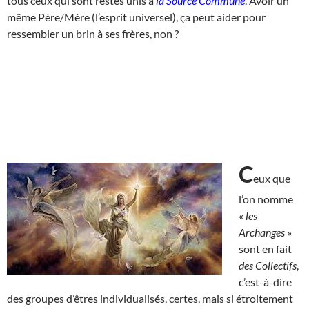
tous ceux qui sont restés unis à
la Source Commune
. Avoir un
même Père/Mère (l’esprit universel), ça peut aider pour
ressembler un brin à ses frères, non ?
C
eux que
l’on nomme
«
les
Archanges
»
sont en fait
des Collectifs
,
c’est-à-dire
des groupes d’êtres individualisés, certes, mais si étroitement