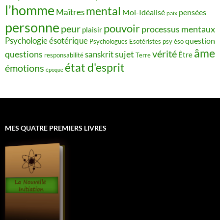
l’homme
mental
Maîtres
Moi-Idéalisé
pensées
paix
personne
pouvoir
peur
processus mentaux
plaisir
Psychologie ésotérique
question
Psychologues Esotéristes
psy éso
âme
vérité
questions
sujet
sanskrit
Être
responsabilité
Terre
état d'esprit
émotions
époque
MES QUATRE PREMIERS LIVRES