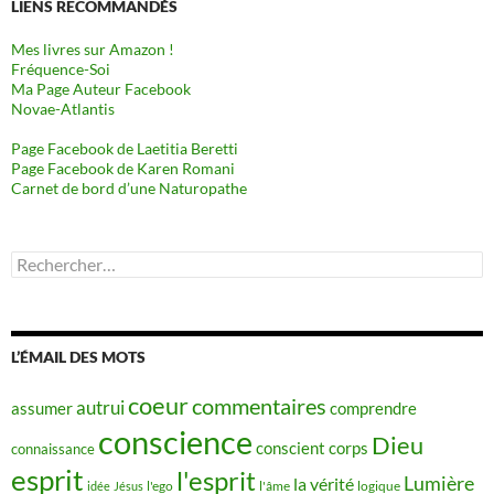
LIENS RECOMMANDÉS
Mes livres sur Amazon !
Fréquence-Soi
Ma Page Auteur Facebook
Novae-Atlantis
Page Facebook de Laetitia Beretti
Page Facebook de Karen Romani
Carnet de bord d’une Naturopathe
Rechercher :
L’ÉMAIL DES MOTS
coeur
commentaires
autrui
assumer
comprendre
conscience
Dieu
conscient
corps
connaissance
esprit
l'esprit
Lumière
la vérité
idée
Jésus
l'ego
l'âme
logique