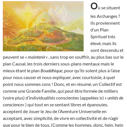
O
ù se situent
les Archanges ?
Ils proviennent
d’un Plan
Spirituel très
élevé, mais ils
sont descendu et
peuvent se «
maintenir
« , sans trop en souffrir, au plus bas sur le
plan Causal, les trois derniers sous-plans mentaux mais le
mieux étant le plan
Bouddhique
, pour qu’ils soient plus à l’aise
pour nous causer et nous expliquer, avec courtoisie, à quel
point nous sommes cons ! Donc, et en résumé, un Collectif est
comme une Grande Famille, qui peut être formée de milliers
(voire plus) d’individualités conscientes (appelées ici «
unités de
conscience
« ) qui tout en se sentant libres et épanouies,
acceptent de Jouer le Jeu de l’Aventure Universelle en
acceptant, avec simplicité, de vivre en collectivité et de n’agir
que pour le bien de tous. (Comme les hommes, donc, hein, hein