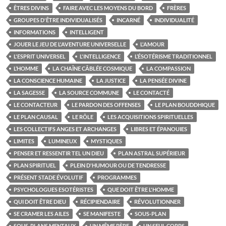
ÊTRES DIVINS
FAIRE AVEC LES MOYENS DU BORD
FRÈRES
GROUPES D'ÊTRE INDIVIDUALISÉS
INCARNÉ
INDIVIDUALITÉ
INFORMATIONS
INTELLIGENT
JOUER LE JEU DE L'AVENTURE UNIVERSELLE
L'AMOUR
L'ESPRIT UNIVERSEL
L'INTELLIGENCE
L’ÉSOTÉRISME TRADITIONNEL
L’HOMME
LA CHAÎNE CÂBLÉE COSMIQUE
LA COMPASSION
LA CONSCIENCE HUMAINE
LA JUSTICE
LA PENSÉE DIVINE
LA SAGESSE
LA SOURCE COMMUNE
LE CONTACTÉ
LE CONTACTEUR
LE PARDON DES OFFENSES
LE PLAN BOUDDHIQUE
LE PLAN CAUSAL
LE RÔLE
LES ACQUISITIONS SPIRITUELLES
LES COLLECTIFS ANGES ET ARCHANGES
LIBRES ET ÉPANOUIES
LIMITES
LUMINEUX
MYSTIQUES
PENSER ET RESSENTIR TEL UN DIEU
PLAN ASTRAL SUPÉRIEUR
PLAN SPIRITUEL
PLEIN D'HUMOUR OU DE TENDRESSE
PRÉSENT STADE ÉVOLUTIF
PROGRAMMES
PSYCHOLOGUES ESOTÉRISTES
QUE DOIT ÊTRE L'HOMME
QUI DOIT ÊTRE DIEU
RÉCIPIENDAIRE
RÉVOLUTIONNER
SE CRAMER LES AILES
SE MANIFESTE
SOUS-PLAN
SOUS-PLANS MENTAUX
UN MÊME PÈRE
UN SEUL CORPS