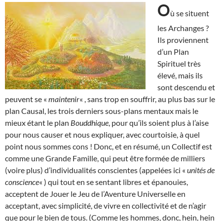
O
ù se situent
les Archanges ?
Ils proviennent
d’un Plan
Spirituel très
élevé, mais ils
sont descendu et
peuvent se «
maintenir
« , sans trop en souffrir, au plus bas sur le
plan Causal, les trois derniers sous-plans mentaux mais le
mieux étant le plan
Bouddhique
, pour qu’ils soient plus à l’aise
pour nous causer et nous expliquer, avec courtoisie, à quel
point nous sommes cons ! Donc, et en résumé, un Collectif est
comme une Grande Famille, qui peut être formée de milliers
(voire plus) d’individualités conscientes (appelées ici «
unités de
conscience
« ) qui tout en se sentant libres et épanouies,
acceptent de Jouer le Jeu de l’Aventure Universelle en
acceptant, avec simplicité, de vivre en collectivité et de n’agir
que pour le bien de tous. (Comme les hommes, donc, hein, hein