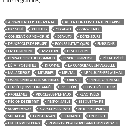
libres et gratuites)
APPAREIL RÉCEPTEUR MENTAL
ATTENTION CONSCIENTE POLARISÉE
BRANCHÉ
CELLULES
CERVEAU
CONSCIENTS
CONSERVÉ OU MÉMORISÉ
DÉFAUTS
DÉFENSEURS
DEUX ÉCOLES DE PENSÉE
ÉCOLES INITIATIQUES
ÉMISSIONS
ENSEIGNEMENT
IMMATURE
L'ÉSOTÉRISME
L'ESPACE SPIRITUEL COMMUN
L'ESPRIT UNIVERSEL
L'ÉTAT AVÉRÉ
L'ÉTAT POTENTIEL
L’HOMME
LA CONSCIENCE UNIVERSELLE
MALADRESSE
MEMBRES
MENTAL
NE PLUS PENSER AU MAL
ONDES SPIRITUELLES MORBIDES
ORIENTÉ
PENSÉE ORIENTALE
PENSÉE QUI S'EST INCARNÉE
PESTIFÉRÉ
POSTE RÉCEPTEUR
PROBLÈMES
PROCESSUS MENTAUX
RÉACTIVÉES
RÉGION DE L'ESPRIT
RESPONSABLE
SE SOUSTRAIRE
SOUFFRANCES
SOUS LE MANTEAU
SPIRITUELLEMENT
SUB ROSA
TAPIS PERSAN
TENDANCE
UN ESPRIT
UN LEURRE DE L'EGO
VERSER DE L'EAU PURE DANS UN VERRE SALE