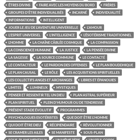
ÊTRES DIVINS
FAIRE AVEC LES MOYENS DU BORD
FRÈRES
GROUPES D'ÊTRE INDIVIDUALISÉS
INCARNÉ
INDIVIDUALITÉ
INFORMATIONS
INTELLIGENT
JOUER LE JEU DE L'AVENTURE UNIVERSELLE
L'AMOUR
L'ESPRIT UNIVERSEL
L'INTELLIGENCE
L’ÉSOTÉRISME TRADITIONNEL
L’HOMME
LA CHAÎNE CÂBLÉE COSMIQUE
LA COMPASSION
LA CONSCIENCE HUMAINE
LA JUSTICE
LA PENSÉE DIVINE
LA SAGESSE
LA SOURCE COMMUNE
LE CONTACTÉ
LE CONTACTEUR
LE PARDON DES OFFENSES
LE PLAN BOUDDHIQUE
LE PLAN CAUSAL
LE RÔLE
LES ACQUISITIONS SPIRITUELLES
LES COLLECTIFS ANGES ET ARCHANGES
LIBRES ET ÉPANOUIES
LIMITES
LUMINEUX
MYSTIQUES
PENSER ET RESSENTIR TEL UN DIEU
PLAN ASTRAL SUPÉRIEUR
PLAN SPIRITUEL
PLEIN D'HUMOUR OU DE TENDRESSE
PRÉSENT STADE ÉVOLUTIF
PROGRAMMES
PSYCHOLOGUES ESOTÉRISTES
QUE DOIT ÊTRE L'HOMME
QUI DOIT ÊTRE DIEU
RÉCIPIENDAIRE
RÉVOLUTIONNER
SE CRAMER LES AILES
SE MANIFESTE
SOUS-PLAN
SOUS-PLANS MENTAUX
UN MÊME PÈRE
UN SEUL CORPS