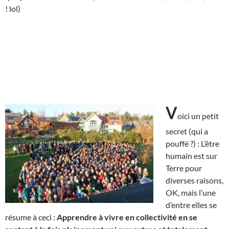
! lol)
V
oici un petit
secret (qui a
pouffé ?) : L’être
humain est sur
Terre pour
diverses raisons,
OK, mais l’une
d’entre elles se
résume à ceci :
Apprendre à vivre en collectivité en se