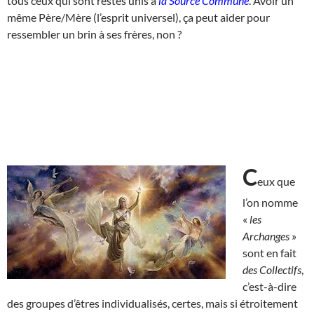
tous ceux qui sont restés unis à
la Source Commune
. Avoir un
même Père/Mère (l’esprit universel), ça peut aider pour
ressembler un brin à ses frères, non ?
C
eux que
l’on nomme
«
les
Archanges
»
sont en fait
des Collectifs
,
c’est-à-dire
des groupes d’êtres individualisés, certes, mais si étroitement