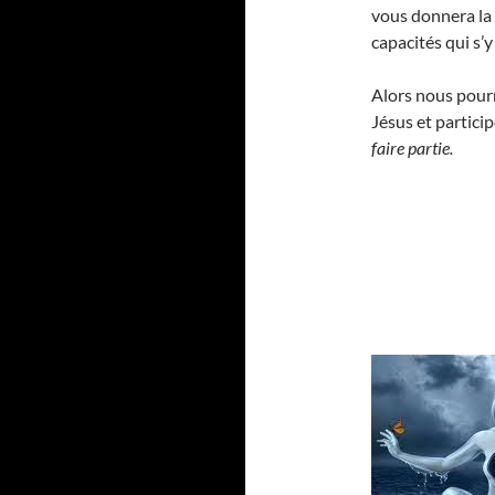
vous donnera la
capacités qui s’
Alors nous pourr
Jésus et partici
faire partie.