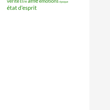
âme
vérité
émotions
Être
époque
état d'esprit