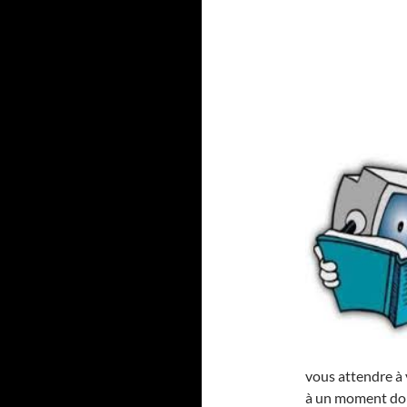
vous attendre à 
à un moment don