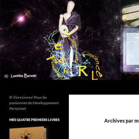
Aller
au
contenu
Recherche
© Vivre Livres! Pour les
passionnés de Développement
Personnel
MES QUATRE PREMIERS LIVRES
Archives par m