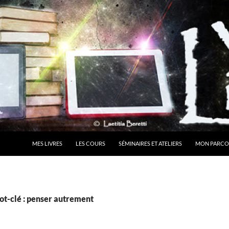
MES LIVRES
LES COURS
SÉMINAIRES ET ATELIERS
MON PARCO
ot-clé : penser autrement