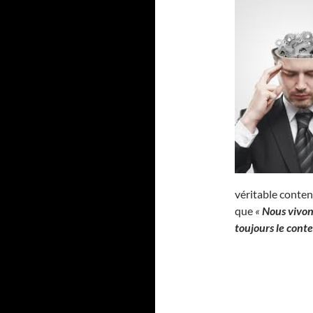
véritable contenu
que
«
Nous vivon
toujours le cont