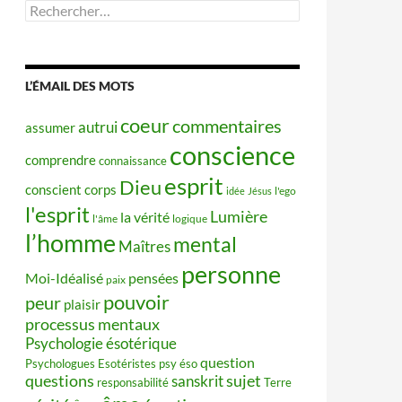
Rechercher :
L’ÉMAIL DES MOTS
coeur
commentaires
autrui
assumer
conscience
comprendre
connaissance
esprit
Dieu
conscient
corps
idée
Jésus
l'ego
l'esprit
Lumière
la vérité
l'âme
logique
l’homme
mental
Maîtres
personne
Moi-Idéalisé
pensées
paix
pouvoir
peur
plaisir
processus mentaux
Psychologie ésotérique
question
Psychologues Esotéristes
psy éso
questions
sujet
sanskrit
responsabilité
Terre