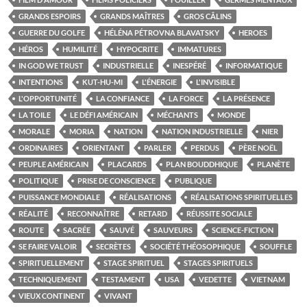
GRANDS ESPOIRS
GRANDS MAÎTRES
GROS CÂLINS
GUERRE DU GOLFE
HÉLÉNA PÉTROVNA BLAVATSKY
HEROES
HÉROS
HUMILITÉ
HYPOCRITE
IMMATURES
IN GOD WE TRUST
INDUSTRIELLE
INESPÉRÉ
INFORMATIQUE
INTENTIONS
KUT-HU-MI
L'ÉNERGIE
L'INVISIBLE
L'OPPORTUNITÉ
LA CONFIANCE
LA FORCE
LA PRÉSENCE
LA TOILE
LE DÉFI AMÉRICAIN
MÉCHANTS
MONDE
MORALE
MORIA
NATION
NATION INDUSTRIELLE
NIER
ORDINAIRES
ORIENTANT
PARLER
PERDUS
PÈRE NOËL
PEUPLE AMÉRICAIN
PLACARDS
PLAN BOUDDHIQUE
PLANÈTE
POLITIQUE
PRISE DE CONSCIENCE
PUBLIQUE
PUISSANCE MONDIALE
RÉALISATIONS
RÉALISATIONS SPIRITUELLES
RÉALITÉ
RECONNAÎTRE
RETARD
RÉUSSITE SOCIALE
ROUTE
SACRÉE
SAUVÉ
SAUVEURS
SCIENCE-FICTION
SE FAIRE VALOIR
SECRÈTES
SOCIÉTÉ THÉOSOPHIQUE
SOUFFLE
SPIRITUELLEMENT
STAGE SPIRITUEL
STAGES SPIRITUELS
TECHNIQUEMENT
TESTAMENT
USA
VEDETTE
VIETNAM
VIEUX CONTINENT
VIVANT