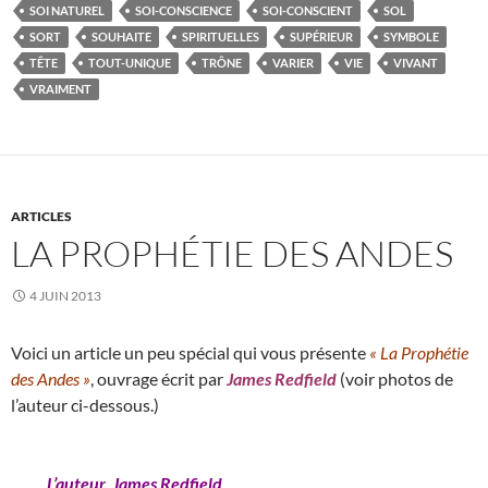
SOI NATUREL
SOI-CONSCIENCE
SOI-CONSCIENT
SOL
SORT
SOUHAITE
SPIRITUELLES
SUPÉRIEUR
SYMBOLE
TÊTE
TOUT-UNIQUE
TRÔNE
VARIER
VIE
VIVANT
VRAIMENT
ARTICLES
LA PROPHÉTIE DES ANDES
4 JUIN 2013
Voici un article un peu spécial qui vous présente
« La Prophétie
des Andes »
, ouvrage écrit par
James Redfield
(voir photos de
l’auteur ci-dessous.)
L’auteur, James Redfield