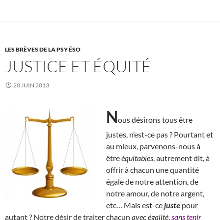
LES BRÈVES DE LA PSY ÉSO
JUSTICE ET ÉQUITÉ
20 JUIN 2013
N
ous désirons tous être
justes, n’est-ce pas ? Pourtant et
au mieux, parvenons-nous à
être
équitables
, autrement dit, à
offrir à chacun une quantité
égale de notre attention, de
notre amour, de notre argent,
etc… Mais est-ce
juste
pour
autant ? Notre désir de traiter chacun
avec égalité
,
sans tenir