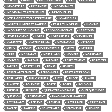
GORGE
GRAVÉ
IDÉATION DIVINE
IDÉE
IMAGINER
IMMORTELLE
INCARNENT
INDIVIDUALITÉ
INDIVIDUALITÉS ÉTERNELLES
INDIVIDUELLES
INTELLIGENCE ET CLARTÉ D’ESPRIT
INVARIABLES
L'ASPECT LUMIÈRE ET SAGESSE
L'ESPRIT UNIVERSEL
L’HOMME
LA DIVINITÉ DE L'HOMME
LA SOI-CONSCIENCE
LE SECOND
LE VIEIL HOMME
LIVRES
LIVRES RELIÉS
M'EXPRIMER
MANIFESTÉ
MATÉRIA PRIMA
MÉDITATION
MICROBE
MIEUX
MOINE
MONUMENTALE
MOTS
MOURIR
MURS
NAISSANCE
NEUF PLANS
NOMBRE
NOTRE ÂME
NOUVEAU
PARFAIT
PARFAITE
PARFAITEMENT
PARFAITES
PAROLE
PARTICULES
PENSE
PENSÉES
PENSER AUTREMENT
PERSONNELS
PERTES ET FRACAS
PEUPLADES
PHILOSOPHES
PIÈCE
PLACE
PLAISIR
PLANÈTE
POLIMENT
PORTE
POSER
POUVOIR
PRÉSENT
PROPICE
QUE NOTRE ÂME PASSE
QUELQUE CHOSE
QUESTION
RAPIDEMENT
RAYON AMOUR-SAGESSE
RAYONNANT
RÉFLEXE
RESSENT
S'EXPRIMER
S'INCARNER
SACRÉE
SAGESSE
SANCTUAIRE
SENTIMENT
SIGNIFIE