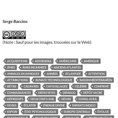
Serge Baccino
(Note : Sauf pour les images, trouvées sur le Web)
ACQUISITIONS
ADVIENDRA
AMÉRICAINS
AMÉRIQUE
ÂMES
ÂMES INCARNÉES
ANCIENS ATLANTES
ANNALES AKASHIQUES
ANNÉES
ATLANTIDE
ATTENTION
ATTRIBUTIONS
AVNACE TECHNOLOGIQUE
BASSIN MÉDITÉRANÉEN
BÊTISE
CADAVRES
CAFOUILLAGES
CÉLÈBRE
CONFIRMÉ
CONNAISSANCES
DÉFAITISTES
DÉMAGO
DÉPÔT SACRÉ
DÉPRESSIFS
DEUX CENTS ANS
DEVISE
DJWAL-KHUL
DOSES
ÉCLATER
ÉNERGIE DIVINE
ENFANTS INDIGO
ESPOIR
ÉTAT PSYCHOLOGIQUE
EUROPE CENTRALE
ÉVOLUE
FILM D'AMOUR
FILMS POLICIERS
FOUILLER
GERMES MENTAUX