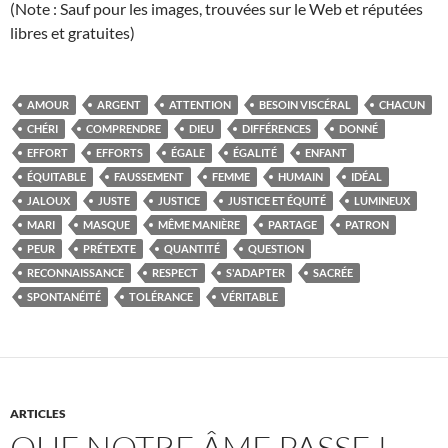
(Note : Sauf pour les images, trouvées sur le Web et réputées
libres et gratuites)
AMOUR
ARGENT
ATTENTION
BESOIN VISCÉRAL
CHACUN
CHÉRI
COMPRENDRE
DIEU
DIFFÉRENCES
DONNÉ
EFFORT
EFFORTS
ÉGALE
ÉGALITÉ
ENFANT
ÉQUITABLE
FAUSSEMENT
FEMME
HUMAIN
IDÉAL
JALOUX
JUSTE
JUSTICE
JUSTICE ET ÉQUITÉ
LUMINEUX
MARI
MASQUE
MÊME MANIÈRE
PARTAGE
PATRON
PEUR
PRÉTEXTE
QUANTITÉ
QUESTION
RECONNAISSANCE
RESPECT
S'ADAPTER
SACRÉE
SPONTANÉITÉ
TOLÉRANCE
VÉRITABLE
ARTICLES
QUE NOTRE ÂME PASSE !