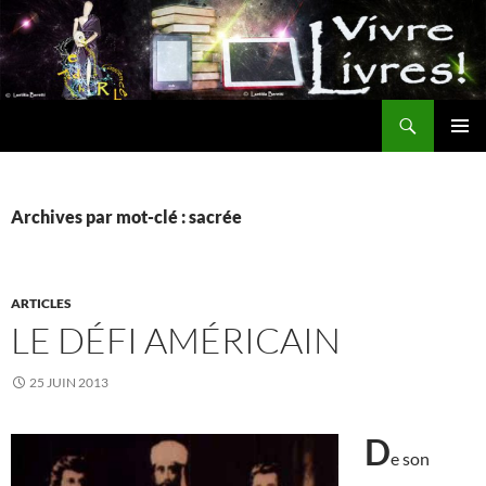
Aller
au
contenu
Recherche
MENU
PRINCI
Archives par mot-clé : sacrée
ARTICLES
LE DÉFI AMÉRICAIN
25 JUIN 2013
D
e son