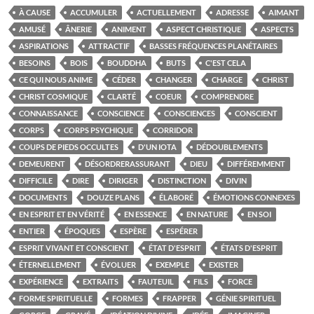
À CAUSE
ACCUMULER
ACTUELLEMENT
ADRESSE
AIMANT
AMUSÉ
ÂNERIE
ANIMENT
ASPECT CHRISTIQUE
ASPECTS
ASPIRATIONS
ATTRACTIF
BASSES FRÉQUENCES PLANÉTAIRES
BESOINS
BOIS
BOUDDHA
BUTS
C'EST CELA
CE QUI NOUS ANIME
CÉDER
CHANGER
CHARGE
CHRIST
CHRIST COSMIQUE
CLARTÉ
COEUR
COMPRENDRE
CONNAISSANCE
CONSCIENCE
CONSCIENCES
CONSCIENT
CORPS
CORPS PSYCHIQUE
CORRIDOR
COUPS DE PIEDS OCCULTES
D'UN IOTA
DÉDOUBLEMENTS
DEMEURENT
DÉSORDRERASSURANT
DIEU
DIFFÉREMMENT
DIFFICILE
DIRE
DIRIGER
DISTINCTION
DIVIN
DOCUMENTS
DOUZE PLANS
ÉLABORÉ
ÉMOTIONS CONNEXES
EN ESPRIT ET EN VÉRITÉ
EN ESSENCE
EN NATURE
EN SOI
ENTIER
ÉPOQUES
ESPÈRE
ESPÉRER
ESPRIT VIVANT ET CONSCIENT
ÉTAT D'ESPRIT
ÉTATS D'ESPRIT
ÉTERNELLEMENT
ÉVOLUER
EXEMPLE
EXISTER
EXPÉRIENCE
EXTRAITS
FAUTEUIL
FILS
FORCE
FORME SPIRITUELLE
FORMES
FRAPPER
GÉNIE SPIRITUEL