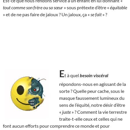
Est-ce que nous rendons service à un enfant en lui donnant «
tout comme son frère ou sa sœur
» sous prétexte d’être «
équitable
» et de ne pas faire de jaloux ? Un jaloux, ça «
se fait
» ?
E
t à quel
besoin viscéral
répondons-nous en agissant de la
sorte ? Quelle peur cache, sous le
masque faussement lumineux du
sens de l’équité, notre désir d’être
«
juste
» ? Comment la vie terrestre
traite-t-elle ceux et celles qui ne
font aucun efforts pour comprendre ce monde et pour