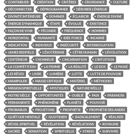
CONTRIBUER
CRÉATION
CRITÈRES
CROISSANCE
CULTURE
DÉCONNECTER
DÉPROGRAMMER
DÉROBER L'ÉNERGIE
DIVINITÉ INTÉRIEURE
DOMINER
ÉCLAIRCIR
ÉNERGIE DIVINE
ÉNERGIE DYNAMIQUE
ÉTAPE
ÉVOLUE
EXISTENCE
FAÇON DE VOIR
FÉCONDE
FRÉQUENCE
HOMMES
HORIZONTAL
HUMANITÉ
IDÉE-FORCE
INCARNÉ
INDICATION
INDIVIDUS
INSÉCURITÉ
INTERROGATION
JAMES REDFIELD
L'ÉSOTÉRISME
L'ÊTRE HUMAIN
L'ÉVOLUTION
L'EXTÉRIEUR
L'HONNEUR
L'INCARNATION
L'INTUITION
LA COMPÉTITION
LA FEMME
LA RÉALITÉ
LE DOS
LE PASSÉ
LES RÊVES
LIVRE
LUMIÈRE
LUTTE
LUTTE DE POUVOIR
MANIPULER
MASSE CRITIQUE
MATÉRIEL
MÉTHODES
MISSION SPIRITUELLE
MYSTIQUES
NATURE RÉELLE
NOTRE SIÈCLE
OPPORTUNITÉS
OUBLIÉ
PAIX
PARANOÏA
PERMANENTE
PHÉNOMÈNE
PLANÈTE
POUVOIR
PROBABLES
PROJETONS
PROPHÉTIE
PROPHÉTIE DES ANDES
QUIÉTUDE MENTALE
QUOTIDIEN
RADICALEMENT
RÉALISER
RÉVEIL SPIRITUEL
RÉVÉLATION
RÉVÉLATIONS
ROYAUME
SACRÉE
SENSATION
SPIRITUELLE
STRESS
SURVIVRE