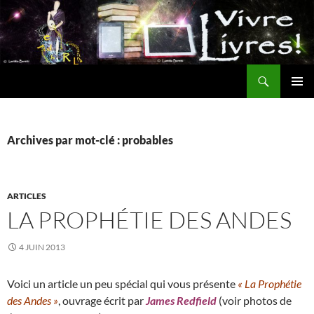
Aller
au
contenu
Recherche
MENU
PRINCI
Archives par mot-clé : probables
ARTICLES
LA PROPHÉTIE DES ANDES
4 JUIN 2013
Voici un article un peu spécial qui vous présente
« La Prophétie
des Andes »
, ouvrage écrit par
James Redfield
(voir photos de