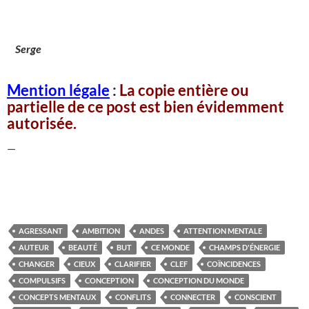
Serge
Mention légale
:
La copie entière ou
partielle de ce post est bien évidemment
autorisée.
—
AGRESSANT
AMBITION
ANDES
ATTENTION MENTALE
AUTEUR
BEAUTÉ
BUT
CE MONDE
CHAMPS D'ÉNERGIE
CHANGER
CIEUX
CLARIFIER
CLEF
COÏNCIDENCES
COMPULSIFS
CONCEPTION
CONCEPTION DU MONDE
CONCEPTS MENTAUX
CONFLITS
CONNECTER
CONSCIENT