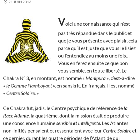
21 JUIN 2013
V
oici une connaissance qui n’est
pas très répandue dans le public et
que je vous présente avec plaisir, cela
parce qu’il est juste que vous le lisiez
ou l’entendiez au moins une fois…
Vous en ferez ensuite ce que bon
vous semble, en toute liberté. Le
Chakra N° 3, en montant, est nommé
« Manipura »
, c’est-à-dire
«
le Gemme Flamboyant
», en sanskrit. En français, il est nommé
«
Centre Solaire
. »
Ce Chakra fut, jadis, le Centre psychique de référence de
la
Race Atlante,
la quatrième, dont la mission était de produire
une conscience humaine
sensible
et
intelligente
. Les Atlantes
non-initiés pensaient et ressentaient avec leur
Centre Solaire
et
ce dernier, durant les quatre périodes de l’Atlantide qui