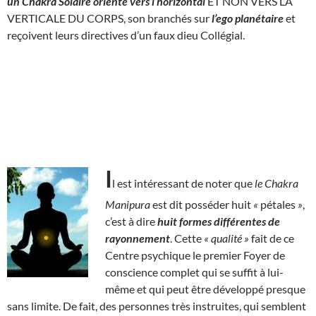
un Chakra Solaire orienté vers l’horizontal
ET NON VERS LA
VERTICALE DU CORPS, son branchés sur
l’ego planétaire
et
reçoivent leurs directives d’un faux dieu Collégial.
I
l est intéressant de noter que
le Chakra
Manipura
est dit posséder huit
«
pétales
»
,
c’est à dire
huit formes différentes de
rayonnement
. Cette
« qualité »
fait de ce
Centre psychique le premier Foyer de
conscience complet qui se suffit à lui-
même et qui peut être développé presque
sans limite. De fait, des personnes très instruites, qui semblent