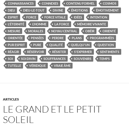
CONNAISSANCES
CONNEXES
CONTENU FORMEL
COSMOS
DIEU
DIEU-LE-TOUT
DIVINE
ÉMOTIONS
ÉMOTIVEMENT
ESPRIT
FORCE
FORCE VITALE
IDÉES
INTENTION
L'ÉTERNITÉ
L’HOMME
LA FORCE
MÉMOIRE VIVANTE
MESURE
MORALES
NOYAU CENTRAL
OBÉIR
ORIENTÉ
ORIENTÉE
PENSÉES
PERDRE
PLANS
PROGRAMMÉES
PUR ESPRIT
PURE
QUALITÉ
QUELQU'UN
QUESTION
RÉAGIR
RÉSERVOIR
RÉSISTER
S'EXPRIMER
SENTIMENTS
SOI
SOI DIVIN
SOUFFRANCES
SOUVENIRS
TEMPS
TUTELLE
VÉRIDIQUE
VRAIE ÂME
ARTICLES
LE GRAND ET LE PETIT
SOLEIL