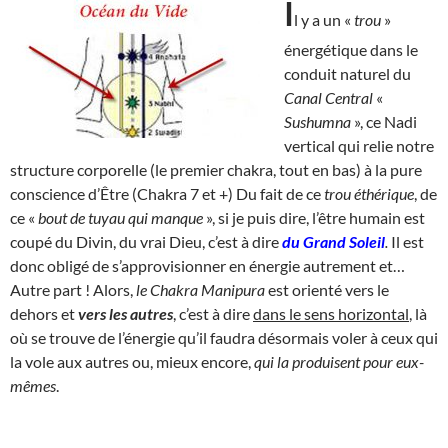
I
l y a un «
trou
»
énergétique dans le
conduit naturel du
Canal Central
«
Sushumna
», ce Nadi
vertical qui relie notre
structure corporelle (le premier chakra, tout en bas) à la pure
conscience d’Être (Chakra 7 et +) Du fait de ce
trou éthérique
, de
ce «
bout de tuyau qui manque
», si je puis dire, l’être humain est
coupé du Divin, du vrai Dieu, c’est à dire
du
Grand Soleil
.
Il est
donc obligé de s’approvisionner en énergie autrement et…
Autre part ! Alors,
le Chakra Manipura
est orienté vers le
dehors et
vers les autres
, c’est à dire
dans le sens horizontal
, là
où se trouve de l’énergie qu’il faudra désormais voler à ceux qui
la vole aux autres ou, mieux encore,
qui la produisent pour eux-
mêmes
.