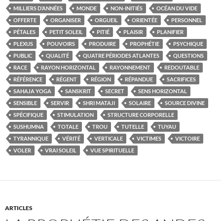
MILLIERS D’ANNÉES
MONDE
NON-INITIÉS
OCÉAN DU VIDE
OFFERTE
ORGANISER
ORGUEIL
ORIENTÉE
PERSONNEL
PÉTALES
PETIT SOLEIL
PITIÉ
PLAISIR
PLANIFIER
PLEXUS
POUVOIRS
PRODUIRE
PROPHÉTIE
PSYCHIQUE
PUBLIC
QUALITÉ
QUATRE PÉRIODES ATLANTES
QUESTIONS
RACE
RAYON HORIZONTAL
RAYONNEMENT
REDOUTABLE
RÉFÉRENCE
RÉGENT
RÉGION
RÉPANDUE
SACRIFICES
SAHAJA YOGA
SANSKRIT
SECRET
SENS HORIZONTAL
SENSIBLE
SERVIR
SHRI MATAJI
SOLAIRE
SOURCE DIVINE
SPÉCIFIQUE
STIMULATION
STRUCTURE CORPORELLE
SUSHUMNA
TOTALE
TROU
TUTELLE
TUYAU
TYRANNIQUE
VÉRITÉ
VERTICALE
VICTIMES
VICTOIRE
VOLER
VRAI SOLEIL
VUE SPIRITUELLE
ARTICLES