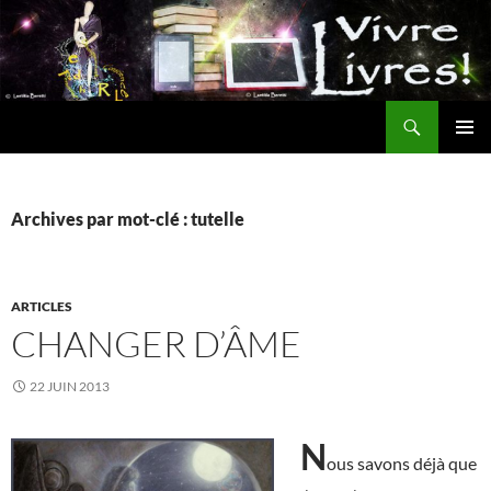
Aller
au
contenu
Recherche
MENU
PRINCI
Archives par mot-clé : tutelle
ARTICLES
CHANGER D’ÂME
22 JUIN 2013
N
ous savons déjà que