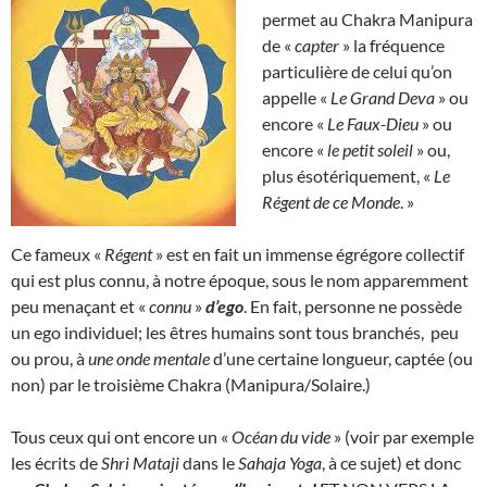
permet au Chakra Manipura
de «
capter
» la fréquence
particulière de celui qu’on
appelle «
Le Grand Deva
» ou
encore «
Le Faux-Dieu
» ou
encore «
le petit soleil
» ou,
plus ésotériquement, «
Le
Régent de ce Monde
. »
Ce fameux «
Régent
» est en fait un immense égrégore collectif
qui est plus connu, à notre époque, sous le nom apparemment
peu menaçant et «
connu
»
d’ego
. En fait, personne ne possède
un ego individuel; les êtres humains sont tous branchés, peu
ou prou, à
une onde mentale
d’une certaine longueur, captée (ou
non) par le troisième Chakra (Manipura/Solaire.)
Tous ceux qui ont encore un «
Océan du vide
» (voir par exemple
les écrits de
Shri Mataji
dans le
Sahaja Yoga
, à ce sujet) et donc