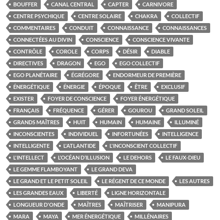
BOUFFER
CANAL CENTRAL
CAPTER
CARNIVORE
CENTRE PSYCHIQUE
CENTRE SOLAIRE
CHAKRA
COLLECTIF
COMMENTAIRES
CONDUIT
CONNAISSANCE
CONNAISSANCES
CONNECTÉES AU DIVIN
CONSCIENCE
CONSCIENCE VIVANTE
CONTRÔLE
COROLE
CORPS
DÉSIR
DIABLE
DIRECTIVES
DRAGON
EGO
EGO COLLECTIF
EGO PLANÉTAIRE
ÉGRÉGORE
ENDORMEUR DE PREMIÈRE
ÉNERGÉTIQUE
ÉNERGIE
ÉPOQUE
ÊTRE
EXCLUSIF
EXISTER
FOYER DE CONSCIENCE
FOYER ÉNERGÉTIQUE
FRANÇAIS
FRÉQUENCE
GÉRER
GOUROU
GRAND SOLEIL
GRANDS MAÎTRES
HUIT
HUMAIN
HUMAINE
ILLUMINÉ
INCONSCIENTES
INDIVIDUEL
INFORTUNÉES
INTELLIGENCE
INTELLIGENTE
L'ATLANTIDE
L'INCONSCIENT COLLECTIF
L'INTELLECT
L’OCÉAN D’ILLUSION
LE DEHORS
LE FAUX-DIEU
LE GEMME FLAMBOYANT
LE GRAND DEVA
LE GRAND ET LE PETIT SOLEIL
LE RÉGENT DE CE MONDE
LES AUTRES
LES GRANDES EAUX
LIBERTÉ
LIGNE HORIZONTALE
LONGUEUR D'ONDE
MAÎTRES
MAÎTRISER
MANIPURA
MARA
MAYA
MER ÉNERGÉTIQUE
MILLÉNAIRES