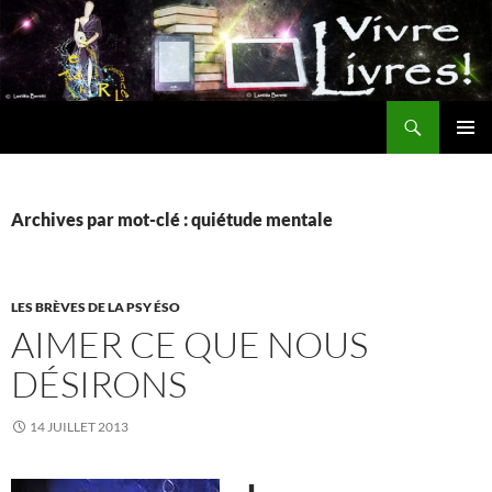
Aller
au
contenu
Recherche
MENU
PRINCI
Archives par mot-clé : quiétude mentale
LES BRÈVES DE LA PSY ÉSO
AIMER CE QUE NOUS
DÉSIRONS
14 JUILLET 2013