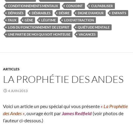
CONDITIONNEMENTS MENTAUX
CONJOINT
CULPABILISER
DÉPASSÉS
DÉSIRABLES
DÉSIRE
DIGNE D'AMOUR
ENFANTS
FAUX
GÈNE
LÉGITIME
LOI D'ATTRACTION
LOIS DU FONCTIONNEMENT DE L'ESPRIT
QUIÉTUDE MENTALE
UNE PARTIE DE MOI QUI SOIT HONTEUSE
VACANCES
ARTICLES
LA PROPHÉTIE DES ANDES
4 JUIN 2013
Voici un article un peu spécial qui vous présente
« La Prophétie
des Andes »
, ouvrage écrit par
James Redfield
(voir photos de
l’auteur ci-dessous.)