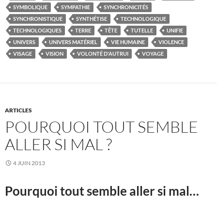
SYMBOLIQUE
SYMPATHIE
SYNCHRONICITÉS
SYNCHRONISTIQUE
SYNTHÉTISE
TECHNOLOGIQUE
TECHNOLOGIQUES
TERRE
TÊTE
TUTELLE
UNIFIE
UNIVERS
UNIVERS MATÉRIEL
VIE HUMAINE
VIOLENCE
VISAGE
VISION
VOLONTÉ D'AUTRUI
VOYAGE
ARTICLES
POURQUOI TOUT SEMBLE
ALLER SI MAL ?
4 JUIN 2013
Pourquoi tout semble aller si mal…