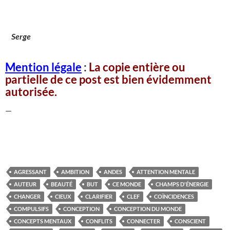
Serge
Mention légale
:
La copie entière ou
partielle de ce post est bien évidemment
autorisée.
—
AGRESSANT
AMBITION
ANDES
ATTENTION MENTALE
AUTEUR
BEAUTÉ
BUT
CE MONDE
CHAMPS D'ÉNERGIE
CHANGER
CIEUX
CLARIFIER
CLEF
COÏNCIDENCES
COMPULSIFS
CONCEPTION
CONCEPTION DU MONDE
CONCEPTS MENTAUX
CONFLITS
CONNECTER
CONSCIENT