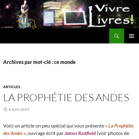
Aller
au
contenu
Recherche
MENU
PRINCI
Archives par mot-clé : ce monde
ARTICLES
LA PROPHÉTIE DES ANDES
4 JUIN 2013
Voici un article un peu spécial qui vous présente
« La Prophétie
des Andes »
, ouvrage écrit par
James Redfield
(voir photos de