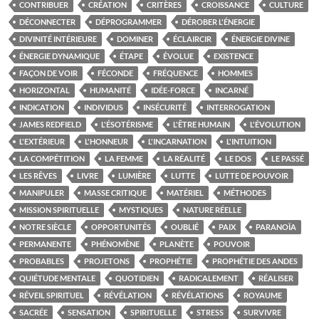
CONTRIBUER
CRÉATION
CRITÈRES
CROISSANCE
CULTURE
DÉCONNECTER
DÉPROGRAMMER
DÉROBER L'ÉNERGIE
DIVINITÉ INTÉRIEURE
DOMINER
ÉCLAIRCIR
ÉNERGIE DIVINE
ÉNERGIE DYNAMIQUE
ÉTAPE
ÉVOLUE
EXISTENCE
FAÇON DE VOIR
FÉCONDE
FRÉQUENCE
HOMMES
HORIZONTAL
HUMANITÉ
IDÉE-FORCE
INCARNÉ
INDICATION
INDIVIDUS
INSÉCURITÉ
INTERROGATION
JAMES REDFIELD
L'ÉSOTÉRISME
L'ÊTRE HUMAIN
L'ÉVOLUTION
L'EXTÉRIEUR
L'HONNEUR
L'INCARNATION
L'INTUITION
LA COMPÉTITION
LA FEMME
LA RÉALITÉ
LE DOS
LE PASSÉ
LES RÊVES
LIVRE
LUMIÈRE
LUTTE
LUTTE DE POUVOIR
MANIPULER
MASSE CRITIQUE
MATÉRIEL
MÉTHODES
MISSION SPIRITUELLE
MYSTIQUES
NATURE RÉELLE
NOTRE SIÈCLE
OPPORTUNITÉS
OUBLIÉ
PAIX
PARANOÏA
PERMANENTE
PHÉNOMÈNE
PLANÈTE
POUVOIR
PROBABLES
PROJETONS
PROPHÉTIE
PROPHÉTIE DES ANDES
QUIÉTUDE MENTALE
QUOTIDIEN
RADICALEMENT
RÉALISER
RÉVEIL SPIRITUEL
RÉVÉLATION
RÉVÉLATIONS
ROYAUME
SACRÉE
SENSATION
SPIRITUELLE
STRESS
SURVIVRE