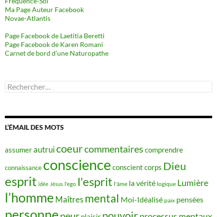
Fréquence-Soi
Ma Page Auteur Facebook
Novae-Atlantis
Page Facebook de Laetitia Beretti
Page Facebook de Karen Romani
Carnet de bord d’une Naturopathe
Rechercher :
L’ÉMAIL DES MOTS
coeur
commentaires
autrui
assumer
comprendre
conscience
Dieu
conscient
corps
connaissance
esprit
l'esprit
Lumière
la vérité
idée
Jésus
l'ego
l'âme
logique
l’homme
mental
Maîtres
Moi-Idéalisé
pensées
paix
personne
pouvoir
peur
processus mentaux
plaisir