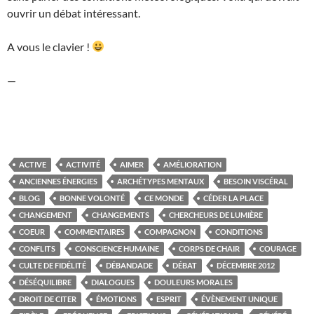
ouvrir un débat intéressant.
A vous le clavier !
—
ACTIVE
ACTIVITÉ
AIMER
AMÉLIORATION
ANCIENNES ÉNERGIES
ARCHÉTYPES MENTAUX
BESOIN VISCÉRAL
BLOG
BONNE VOLONTÉ
CE MONDE
CÉDER LA PLACE
CHANGEMENT
CHANGEMENTS
CHERCHEURS DE LUMIÈRE
COEUR
COMMENTAIRES
COMPAGNON
CONDITIONS
CONFLITS
CONSCIENCE HUMAINE
CORPS DE CHAIR
COURAGE
CULTE DE FIDÉLITÉ
DÉBANDADE
DÉBAT
DÉCEMBRE 2012
DÉSÉQUILIBRE
DIALOGUES
DOULEURS MORALES
DROIT DE CITER
ÉMOTIONS
ESPRIT
ÉVÈNEMENT UNIQUE