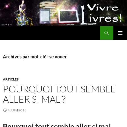
Aller
au
contenu
Recherche
MENU
PRINCI
Archives par mot-clé : se vouer
ARTICLES
POURQUOI TOUT SEMBLE
ALLER SI MAL ?
4 JUIN 2013
Pourquoi tout semble aller si mal…