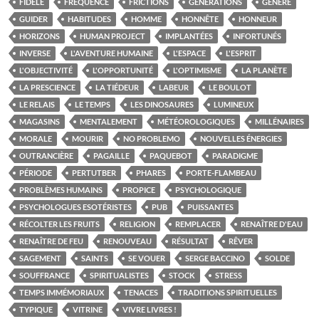
FIDÈLE
FRÉQUENCE
FRICTIONS
GÉNÉRATIONS
GÉNÉRÉ
GUIDER
HABITUDES
HOMME
HONNÊTE
HONNEUR
HORIZONS
HUMAN PROJECT
IMPLANTÉES
INFORTUNÉS
INVERSE
L'AVENTURE HUMAINE
L'ESPACE
L'ESPRIT
L'OBJECTIVITÉ
L'OPPORTUNITÉ
L'OPTIMISME
LA PLANÈTE
LA PRESCIENCE
LA TIÉDEUR
LABEUR
LE BOULOT
LE RELAIS
LE TEMPS
LES DINOSAURES
LUMINEUX
MAGASINS
MENTALEMENT
MÉTÉOROLOGIQUES
MILLÉNAIRES
MORALE
MOURIR
NO PROBLEMO
NOUVELLES ÉNERGIES
OUTRANCIÈRE
PAGAILLE
PAQUEBOT
PARADIGME
PÉRIODE
PERTUTBER
PHARES
PORTE-FLAMBEAU
PROBLÈMES HUMAINS
PROPICE
PSYCHOLOGIQUE
PSYCHOLOGUES ESOTÉRISTES
PUB
PUISSANTES
RÉCOLTER LES FRUITS
RELIGION
REMPLACER
RENAÎTRE D'EAU
RENAÎTRE DE FEU
RENOUVEAU
RÉSULTAT
RÊVER
SAGEMENT
SAINTS
SE VOUER
SERGE BACCINO
SOLDE
SOUFFRANCE
SPIRITUALISTES
STOCK
STRESS
TEMPS IMMÉMORIAUX
TENACES
TRADITIONS SPIRITUELLES
TYPIQUE
VITRINE
VIVRE LIVRES !