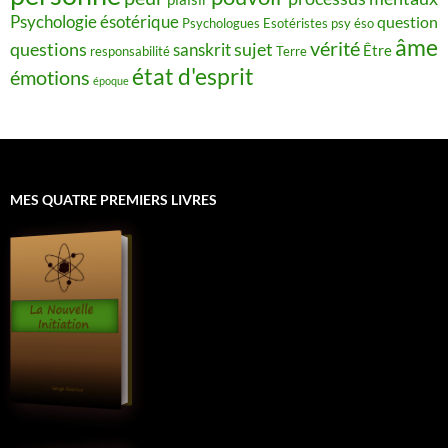
Psychologie ésotérique
question
Psychologues Esotéristes
psy éso
âme
vérité
questions
sujet
sanskrit
Être
responsabilité
Terre
état d'esprit
émotions
époque
MES QUATRE PREMIERS LIVRES