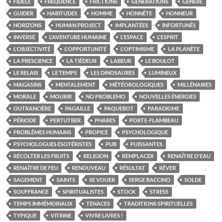
FIDÈLE
FRÉQUENCE
FRICTIONS
GÉNÉRATIONS
GÉNÉRÉ
GUIDER
HABITUDES
HOMME
HONNÊTE
HONNEUR
HORIZONS
HUMAN PROJECT
IMPLANTÉES
INFORTUNÉS
INVERSE
L'AVENTURE HUMAINE
L'ESPACE
L'ESPRIT
L'OBJECTIVITÉ
L'OPPORTUNITÉ
L'OPTIMISME
LA PLANÈTE
LA PRESCIENCE
LA TIÉDEUR
LABEUR
LE BOULOT
LE RELAIS
LE TEMPS
LES DINOSAURES
LUMINEUX
MAGASINS
MENTALEMENT
MÉTÉOROLOGIQUES
MILLÉNAIRES
MORALE
MOURIR
NO PROBLEMO
NOUVELLES ÉNERGIES
OUTRANCIÈRE
PAGAILLE
PAQUEBOT
PARADIGME
PÉRIODE
PERTUTBER
PHARES
PORTE-FLAMBEAU
PROBLÈMES HUMAINS
PROPICE
PSYCHOLOGIQUE
PSYCHOLOGUES ESOTÉRISTES
PUB
PUISSANTES
RÉCOLTER LES FRUITS
RELIGION
REMPLACER
RENAÎTRE D'EAU
RENAÎTRE DE FEU
RENOUVEAU
RÉSULTAT
RÊVER
SAGEMENT
SAINTS
SE VOUER
SERGE BACCINO
SOLDE
SOUFFRANCE
SPIRITUALISTES
STOCK
STRESS
TEMPS IMMÉMORIAUX
TENACES
TRADITIONS SPIRITUELLES
TYPIQUE
VITRINE
VIVRE LIVRES !