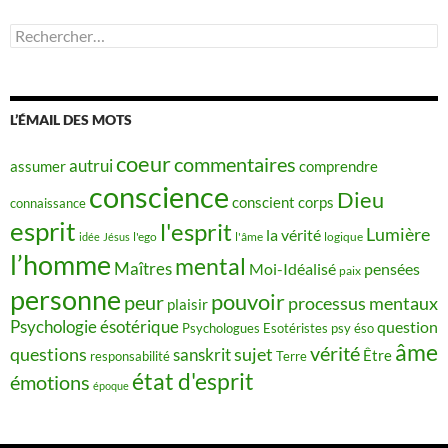
Rechercher :
L’ÉMAIL DES MOTS
coeur
commentaires
autrui
assumer
comprendre
conscience
Dieu
conscient
corps
connaissance
esprit
l'esprit
Lumière
la vérité
idée
Jésus
l'ego
l'âme
logique
l’homme
mental
Maîtres
Moi-Idéalisé
pensées
paix
personne
pouvoir
peur
processus mentaux
plaisir
Psychologie ésotérique
question
Psychologues Esotéristes
psy éso
âme
vérité
questions
sujet
sanskrit
Être
responsabilité
Terre
état d'esprit
émotions
époque