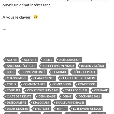
ouvrir un débat intéressant.
A vous le clavier !
—
ACTIVE
ACTIVITÉ
AIMER
AMÉLIORATION
ANCIENNES ÉNERGIES
ARCHÉTYPES MENTAUX
BESOIN VISCÉRAL
BLOG
BONNE VOLONTÉ
CE MONDE
CÉDER LA PLACE
CHANGEMENT
CHANGEMENTS
CHERCHEURS DE LUMIÈRE
COEUR
COMMENTAIRES
COMPAGNON
CONDITIONS
CONFLITS
CONSCIENCE HUMAINE
CORPS DE CHAIR
COURAGE
CULTE DE FIDÉLITÉ
DÉBANDADE
DÉBAT
DÉCEMBRE 2012
DÉSÉQUILIBRE
DIALOGUES
DOULEURS MORALES
DROIT DE CITER
ÉMOTIONS
ESPRIT
ÉVÈNEMENT UNIQUE