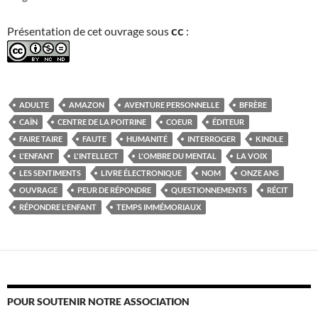
cc
Présentation de cet ouvrage sous
:
ADULTE
AMAZON
AVENTURE PERSONNELLE
BFRÈRE
CAÏN
CENTRE DE LA POITRINE
COEUR
ÉDITEUR
FAIRE TAIRE
FAUTE
HUMANITÉ
INTERROGER
KINDLE
L'ENFANT
L'INTELLECT
L'OMBRE DU MENTAL
LA VOIX
LES SENTIMENTS
LIVRE ÉLECTRONIQUE
NOM
ONZE ANS
OUVRAGE
PEUR DE RÉPONDRE
QUESTIONNEMENTS
RÉCIT
RÉPONDRE L'ENFANT
TEMPS IMMÉMORIAUX
POUR SOUTENIR NOTRE ASSOCIATION