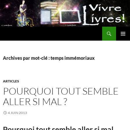
Aller
au
contenu
Recherche
MENU
PRINCI
Archives par mot-clé : temps immémoriaux
ARTICLES
POURQUOI TOUT SEMBLE
ALLER SI MAL ?
4 JUIN 2013
Pourquoi tout semble aller si mal…