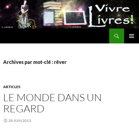
Aller
au
contenu
Recherche
MENU
PRINCI
Archives par mot-clé : rêver
ARTICLES
LE MONDE DANS UN
REGARD
28 JUIN 2013