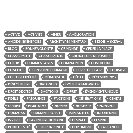
ACTIVE
ACTIVITÉ
AIMER
AMÉLIORATION
ANCIENNES ÉNERGIES
ARCHÉTYPES MENTAUX
BESOIN VISCÉRAL
BLOG
BONNE VOLONTÉ
CE MONDE
CÉDER LA PLACE
CHANGEMENT
CHANGEMENTS
CHERCHEURS DE LUMIÈRE
COEUR
COMMENTAIRES
COMPAGNON
CONDITIONS
CONFLITS
CONSCIENCE HUMAINE
CORPS DE CHAIR
COURAGE
CULTE DE FIDÉLITÉ
DÉBANDADE
DÉBAT
DÉCEMBRE 2012
DÉSÉQUILIBRE
DIALOGUES
DOULEURS MORALES
DROIT DE CITER
ÉMOTIONS
ESPRIT
ÉVÈNEMENT UNIQUE
FIDÈLE
FRÉQUENCE
FRICTIONS
GÉNÉRATIONS
GÉNÉRÉ
GUIDER
HABITUDES
HOMME
HONNÊTE
HONNEUR
HORIZONS
HUMAN PROJECT
IMPLANTÉES
INFORTUNÉS
INVERSE
L'AVENTURE HUMAINE
L'ESPACE
L'ESPRIT
L'OBJECTIVITÉ
L'OPPORTUNITÉ
L'OPTIMISME
LA PLANÈTE