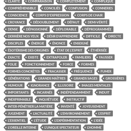
CLARTÉ
COMPARAISON
COMPLÈTEMENT
COMPLIQUE
COMPRÉHENSIBLE
CONCILIÉS
CONFUSION
CONNERIES
CONSCIENCE
CORPS D'EXPRESSION
CORPS DE CHAIR
CROYANCE
DÉDOUBLEMENT
DÉFAUT
DEMI-VÉRITÉ
DENSE
DÉPASSIONNÉ
DÉPLORABLE
DÉPROGRAMMÉE
DERRIÈRE NOS YEUX
DÉSIR D'APPRENDRE
DIFFICILE
DIRECTE
DISCIPLES
ÉNERGIE
ÉNONCE
ENSEIGNÉ
ÉSOTÉRISME DES ORIGINES
ÉTAT DE L'ESPRIT
ÉTHÉRISÉE
EXACTE
EXISTE
EXTRAPOLER
FAMILIERS
FAUSSER
FOLIE
FONCTIONNEMENT
FORCE
FORMES
FORMES CONCRÈTES
FRACASSER
FRÉQUENCE
FUMER
GÉNÉRATIONS
GRANDS MAÎTRES
GRANDS SAGES
GROSSIÈRES
HUMOUR
IGNORANCE
ILLUSOIRE
IMAGES MENTALES
IMPORTANTS
INCARNÉS
INDÉPENDAMMENT
INDUIT
INEXPRIMABLE
INQUIÉTUDE
INSTRUCTIF
INTER-PÉNÉTRER LA MATIÈRE
INVENTÉ
JOYEUSEMENT
JUGEMENT
L'ACTUALITÉ
L'ENVIRONNEMENT
L'ESPRIT
L'ESSENTIEL
L'ÉTUDE
L'EXPÉRIMENTATION
L'IDÉE
L'OREILLE INTERNE
L'UNIQUE SPECTATEUR
L’HOMME