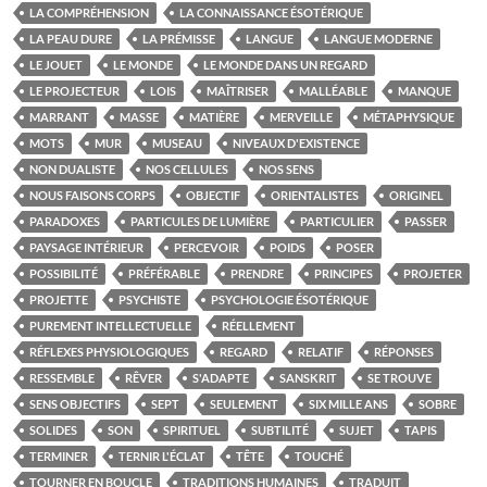
LA COMPRÉHENSION
LA CONNAISSANCE ÉSOTÉRIQUE
LA PEAU DURE
LA PRÉMISSE
LANGUE
LANGUE MODERNE
LE JOUET
LE MONDE
LE MONDE DANS UN REGARD
LE PROJECTEUR
LOIS
MAÎTRISER
MALLÉABLE
MANQUE
MARRANT
MASSE
MATIÈRE
MERVEILLE
MÉTAPHYSIQUE
MOTS
MUR
MUSEAU
NIVEAUX D'EXISTENCE
NON DUALISTE
NOS CELLULES
NOS SENS
NOUS FAISONS CORPS
OBJECTIF
ORIENTALISTES
ORIGINEL
PARADOXES
PARTICULES DE LUMIÈRE
PARTICULIER
PASSER
PAYSAGE INTÉRIEUR
PERCEVOIR
POIDS
POSER
POSSIBILITÉ
PRÉFÉRABLE
PRENDRE
PRINCIPES
PROJETER
PROJETTE
PSYCHISTE
PSYCHOLOGIE ÉSOTÉRIQUE
PUREMENT INTELLECTUELLE
RÉELLEMENT
RÉFLEXES PHYSIOLOGIQUES
REGARD
RELATIF
RÉPONSES
RESSEMBLE
RÊVER
S'ADAPTE
SANSKRIT
SE TROUVE
SENS OBJECTIFS
SEPT
SEULEMENT
SIX MILLE ANS
SOBRE
SOLIDES
SON
SPIRITUEL
SUBTILITÉ
SUJET
TAPIS
TERMINER
TERNIR L'ÉCLAT
TÊTE
TOUCHÉ
TOURNER EN BOUCLE
TRADITIONS HUMAINES
TRADUIT