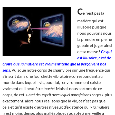
C
e n’est pas la
matière qui est
illusoire puisque
nous pouvons nous
la prendre en pleine
gueule et juger ainsi
de sa masse !
Ce qui
est illusoire, c’est de
croire que la matière est vraiment telle que la perçoivent nos
sens
. Puisque notre corps de chair vibre sur une fréquence qui
s’inscrit dans une fourchette vibratoire correspondant au
monde dans lequel il vit, pour lui, l’environnement existe
vraiment et il peut être
touché
. Mais si nous sortons de ce
corps, de cet
» état de l’esprit avec lequel nous faisons corps «
plus
exactement, alors nous réalisons que la vie, ce n’est pas que
cela et qu’il existe d’autres niveaux d’existence où »
la matière
» est moins dense, plus malléable, et s’adapte à merveille à