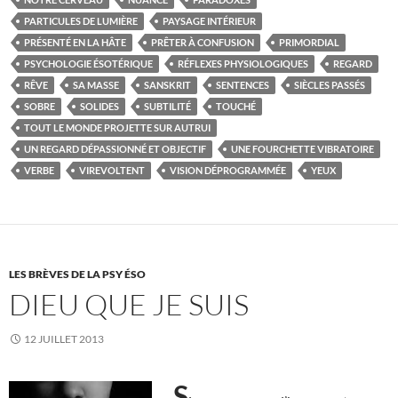
PARTICULES DE LUMIÈRE
PAYSAGE INTÉRIEUR
PRÉSENTÉ EN LA HÂTE
PRÊTER À CONFUSION
PRIMORDIAL
PSYCHOLOGIE ÉSOTÉRIQUE
RÉFLEXES PHYSIOLOGIQUES
REGARD
RÊVE
SA MASSE
SANSKRIT
SENTENCES
SIÈCLES PASSÉS
SOBRE
SOLIDES
SUBTILITÉ
TOUCHÉ
TOUT LE MONDE PROJETTE SUR AUTRUI
UN REGARD DÉPASSIONNÉ ET OBJECTIF
UNE FOURCHETTE VIBRATOIRE
VERBE
VIREVOLTENT
VISION DÉPROGRAMMÉE
YEUX
LES BRÈVES DE LA PSY ÉSO
DIEU QUE JE SUIS
12 JUILLET 2013
S