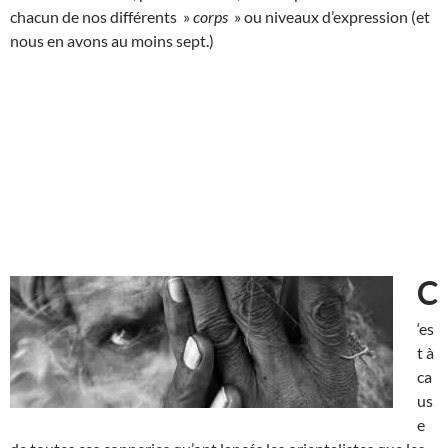
chacun de nos différents »
corps
» ou niveaux d’expression (et
nous en avons au moins sept.)
C
‘es
t à
ca
us
e