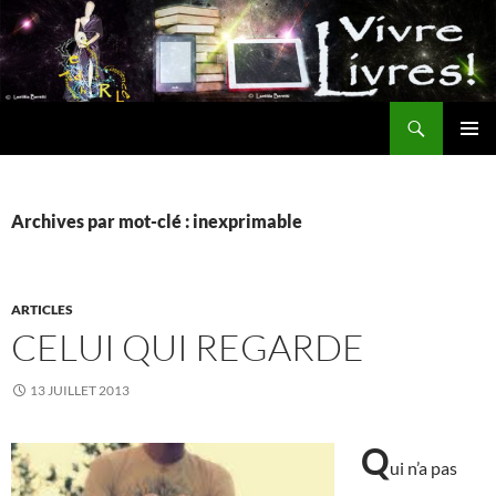
Aller
au
contenu
Recherche
MENU
PRINCI
Archives par mot-clé : inexprimable
ARTICLES
CELUI QUI REGARDE
13 JUILLET 2013
Q
ui n’a pas