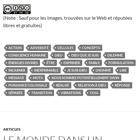
(Note : Sauf pour les images, trouvées sur le Web et réputées
libres et gratuites)
ACTION
ADVERSITÉ
CELLULES
CONCEPTS
CONSCIENCE HUMAINE
DIEU
DIEU QUE JE SUIS
DILEMME
ÉNERGIES DIVINES
ÊTRE
EXPRIMER
FAIBLE
FORMULATION
INCARNER
INEXPRIMABLE
JE SUIS DIEU
L’HOMME
LIRE
MESSAGE
MOTS
NOUS SOMMES POTENTIELLEMENT DIVIN
PUISSANCE COLOSSALE
RÉALISÉ
RELATION À DIEU
RÉPONSE
SÉPARÉS
TRANSITION
VIBRATIONS
YOGI
ARTICLES
LE MONDE DANS UN