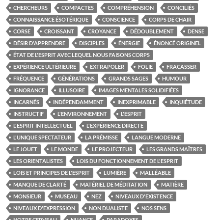
CHERCHEURS
COMPACTES
COMPRÉHENSION
CONCILIÉS
CONNAISSANCE ÉSOTÉRIQUE
CONSCIENCE
CORPS DE CHAIR
CORSE
CROISSANT
CROYANCE
DÉDOUBLEMENT
DENSE
DÉSIR D'APPRENDRE
DISCIPLES
ÉNERGIE
ÉNONCÉ ORIGINEL
ÉTAT DE L'ESPRIT AVEC LEQUEL NOUS FAISONS CORPS
EXPÉRIENCE ULTÉRIEURE
EXTRAPOLER
FOLIE
FRACASSER
FRÉQUENCE
GÉNÉRATIONS
GRANDS SAGES
HUMOUR
IGNORANCE
ILLUSOIRE
IMAGES MENTALES SOLIDIFIÉES
INCARNÉS
INDÉPENDAMMENT
INEXPRIMABLE
INQUIÉTUDE
INSTRUCTIF
L'ENVIRONNEMENT
L'ESPRIT
L'ESPRIT INTELLECTUEL
L'EXPÉRIENCE DIRECTE
L'UNIQUE SPECTATEUR
LA PRÉMISSE
LANGUE MODERNE
LE JOUET
LE MONDE
LE PROJECTEUR
LES GRANDS MAÎTRES
LES ORIENTALISTES
LOIS DU FONCTIONNEMENT DE L'ESPRIT
LOIS ET PRINCIPES DE L'ESPRIT
LUMIÈRE
MALLÉABLE
MANQUE DE CLARTÉ
MATÉRIEL DE MÉDITATION
MATIÈRE
MONSIEUR
MUSEAU
NEZ
NIVEAUX D'EXISTENCE
NIVEAUX D'EXPRESSION
NON DUALISTE
NOS SENS
NOTRE CERVEAU
NUANCE
PARADOXES