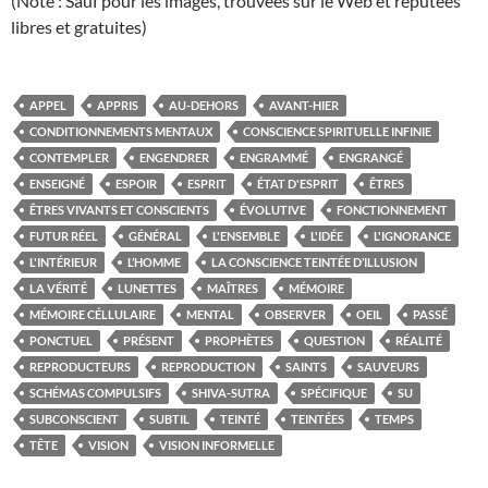
(Note : Sauf pour les images, trouvées sur le Web et réputées
libres et gratuites)
APPEL
APPRIS
AU-DEHORS
AVANT-HIER
CONDITIONNEMENTS MENTAUX
CONSCIENCE SPIRITUELLE INFINIE
CONTEMPLER
ENGENDRER
ENGRAMMÉ
ENGRANGÉ
ENSEIGNÉ
ESPOIR
ESPRIT
ÉTAT D'ESPRIT
ÊTRES
ÊTRES VIVANTS ET CONSCIENTS
ÉVOLUTIVE
FONCTIONNEMENT
FUTUR RÉEL
GÉNÉRAL
L'ENSEMBLE
L'IDÉE
L'IGNORANCE
L'INTÉRIEUR
L’HOMME
LA CONSCIENCE TEINTÉE D’ILLUSION
LA VÉRITÉ
LUNETTES
MAÎTRES
MÉMOIRE
MÉMOIRE CÉLLULAIRE
MENTAL
OBSERVER
OEIL
PASSÉ
PONCTUEL
PRÉSENT
PROPHÈTES
QUESTION
RÉALITÉ
REPRODUCTEURS
REPRODUCTION
SAINTS
SAUVEURS
SCHÉMAS COMPULSIFS
SHIVA-SUTRA
SPÉCIFIQUE
SU
SUBCONSCIENT
SUBTIL
TEINTÉ
TEINTÉES
TEMPS
TÊTE
VISION
VISION INFORMELLE