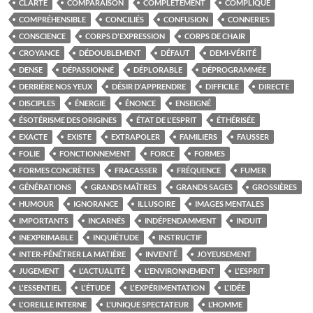
CLARTÉ
COMPARAISON
COMPLÈTEMENT
COMPLIQUE
COMPRÉHENSIBLE
CONCILIÉS
CONFUSION
CONNERIES
CONSCIENCE
CORPS D'EXPRESSION
CORPS DE CHAIR
CROYANCE
DÉDOUBLEMENT
DÉFAUT
DEMI-VÉRITÉ
DENSE
DÉPASSIONNÉ
DÉPLORABLE
DÉPROGRAMMÉE
DERRIÈRE NOS YEUX
DÉSIR D'APPRENDRE
DIFFICILE
DIRECTE
DISCIPLES
ÉNERGIE
ÉNONCE
ENSEIGNÉ
ÉSOTÉRISME DES ORIGINES
ÉTAT DE L'ESPRIT
ÉTHÉRISÉE
EXACTE
EXISTE
EXTRAPOLER
FAMILIERS
FAUSSER
FOLIE
FONCTIONNEMENT
FORCE
FORMES
FORMES CONCRÈTES
FRACASSER
FRÉQUENCE
FUMER
GÉNÉRATIONS
GRANDS MAÎTRES
GRANDS SAGES
GROSSIÈRES
HUMOUR
IGNORANCE
ILLUSOIRE
IMAGES MENTALES
IMPORTANTS
INCARNÉS
INDÉPENDAMMENT
INDUIT
INEXPRIMABLE
INQUIÉTUDE
INSTRUCTIF
INTER-PÉNÉTRER LA MATIÈRE
INVENTÉ
JOYEUSEMENT
JUGEMENT
L'ACTUALITÉ
L'ENVIRONNEMENT
L'ESPRIT
L'ESSENTIEL
L'ÉTUDE
L'EXPÉRIMENTATION
L'IDÉE
L'OREILLE INTERNE
L'UNIQUE SPECTATEUR
L’HOMME