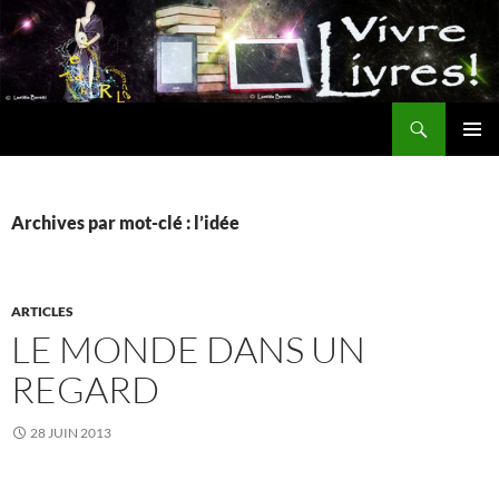
Aller
au
contenu
Recherche
MENU
PRINCI
Archives par mot-clé : l’idée
ARTICLES
LE MONDE DANS UN
REGARD
28 JUIN 2013