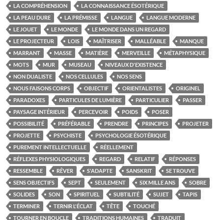
LA COMPRÉHENSION
LA CONNAISSANCE ÉSOTÉRIQUE
LA PEAU DURE
LA PRÉMISSE
LANGUE
LANGUE MODERNE
LE JOUET
LE MONDE
LE MONDE DANS UN REGARD
LE PROJECTEUR
LOIS
MAÎTRISER
MALLÉABLE
MANQUE
MARRANT
MASSE
MATIÈRE
MERVEILLE
MÉTAPHYSIQUE
MOTS
MUR
MUSEAU
NIVEAUX D'EXISTENCE
NON DUALISTE
NOS CELLULES
NOS SENS
NOUS FAISONS CORPS
OBJECTIF
ORIENTALISTES
ORIGINEL
PARADOXES
PARTICULES DE LUMIÈRE
PARTICULIER
PASSER
PAYSAGE INTÉRIEUR
PERCEVOIR
POIDS
POSER
POSSIBILITÉ
PRÉFÉRABLE
PRENDRE
PRINCIPES
PROJETER
PROJETTE
PSYCHISTE
PSYCHOLOGIE ÉSOTÉRIQUE
PUREMENT INTELLECTUELLE
RÉELLEMENT
RÉFLEXES PHYSIOLOGIQUES
REGARD
RELATIF
RÉPONSES
RESSEMBLE
RÊVER
S'ADAPTE
SANSKRIT
SE TROUVE
SENS OBJECTIFS
SEPT
SEULEMENT
SIX MILLE ANS
SOBRE
SOLIDES
SON
SPIRITUEL
SUBTILITÉ
SUJET
TAPIS
TERMINER
TERNIR L'ÉCLAT
TÊTE
TOUCHÉ
TOURNER EN BOUCLE
TRADITIONS HUMAINES
TRADUIT