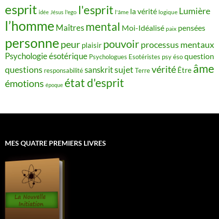
esprit
l'esprit
Lumière
la vérité
idée
Jésus
l'ego
l'âme
logique
l’homme
mental
Maîtres
Moi-Idéalisé
pensées
paix
personne
pouvoir
peur
processus mentaux
plaisir
Psychologie ésotérique
question
Psychologues Esotéristes
psy éso
âme
vérité
questions
sujet
sanskrit
Être
responsabilité
Terre
état d'esprit
émotions
époque
MES QUATRE PREMIERS LIVRES