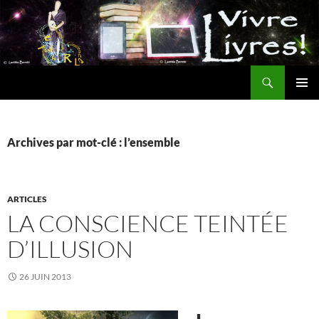
Aller
au
contenu
Recherche
MENU
PRINCI
Archives par mot-clé : l’ensemble
ARTICLES
LA CONSCIENCE TEINTÉE
D’ILLUSION
26 JUIN 2013