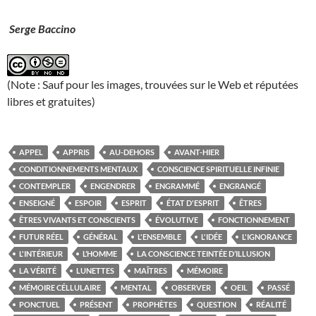
Serge Baccino
(Note : Sauf pour les images, trouvées sur le Web et réputées
libres et gratuites)
APPEL
APPRIS
AU-DEHORS
AVANT-HIER
CONDITIONNEMENTS MENTAUX
CONSCIENCE SPIRITUELLE INFINIE
CONTEMPLER
ENGENDRER
ENGRAMMÉ
ENGRANGÉ
ENSEIGNÉ
ESPOIR
ESPRIT
ÉTAT D'ESPRIT
ÊTRES
ÊTRES VIVANTS ET CONSCIENTS
ÉVOLUTIVE
FONCTIONNEMENT
FUTUR RÉEL
GÉNÉRAL
L'ENSEMBLE
L'IDÉE
L'IGNORANCE
L'INTÉRIEUR
L’HOMME
LA CONSCIENCE TEINTÉE D’ILLUSION
LA VÉRITÉ
LUNETTES
MAÎTRES
MÉMOIRE
MÉMOIRE CÉLLULAIRE
MENTAL
OBSERVER
OEIL
PASSÉ
PONCTUEL
PRÉSENT
PROPHÈTES
QUESTION
RÉALITÉ