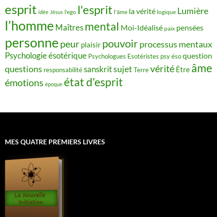
esprit
l'esprit
Lumière
la vérité
idée
Jésus
l'ego
l'âme
logique
l’homme
mental
Maîtres
Moi-Idéalisé
pensées
paix
personne
pouvoir
peur
processus mentaux
plaisir
Psychologie ésotérique
question
Psychologues Esotéristes
psy éso
âme
vérité
questions
sujet
sanskrit
Être
responsabilité
Terre
état d'esprit
émotions
époque
MES QUATRE PREMIERS LIVRES