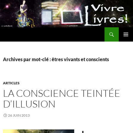
Aller
au
contenu
Recherche
MENU
PRINCI
Archives par mot-clé : êtres vivants et conscients
ARTICLES
LA CONSCIENCE TEINTÉE
D’ILLUSION
26 JUIN 2013