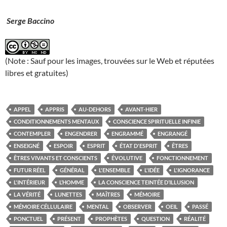
Serge Baccino
(Note : Sauf pour les images, trouvées sur le Web et réputées
libres et gratuites)
APPEL
APPRIS
AU-DEHORS
AVANT-HIER
CONDITIONNEMENTS MENTAUX
CONSCIENCE SPIRITUELLE INFINIE
CONTEMPLER
ENGENDRER
ENGRAMMÉ
ENGRANGÉ
ENSEIGNÉ
ESPOIR
ESPRIT
ÉTAT D'ESPRIT
ÊTRES
ÊTRES VIVANTS ET CONSCIENTS
ÉVOLUTIVE
FONCTIONNEMENT
FUTUR RÉEL
GÉNÉRAL
L'ENSEMBLE
L'IDÉE
L'IGNORANCE
L'INTÉRIEUR
L’HOMME
LA CONSCIENCE TEINTÉE D’ILLUSION
LA VÉRITÉ
LUNETTES
MAÎTRES
MÉMOIRE
MÉMOIRE CÉLLULAIRE
MENTAL
OBSERVER
OEIL
PASSÉ
PONCTUEL
PRÉSENT
PROPHÈTES
QUESTION
RÉALITÉ