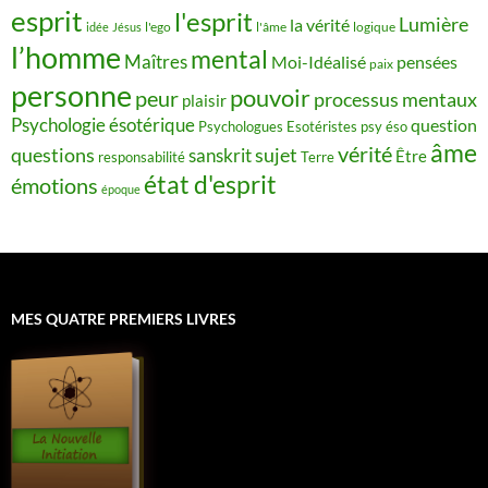
esprit
l'esprit
Lumière
la vérité
idée
Jésus
l'ego
l'âme
logique
l’homme
mental
Maîtres
Moi-Idéalisé
pensées
paix
personne
pouvoir
peur
processus mentaux
plaisir
Psychologie ésotérique
question
Psychologues Esotéristes
psy éso
âme
vérité
questions
sujet
sanskrit
Être
responsabilité
Terre
état d'esprit
émotions
époque
MES QUATRE PREMIERS LIVRES