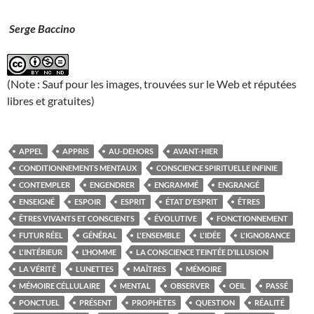
Serge Baccino
(Note : Sauf pour les images, trouvées sur le Web et réputées
libres et gratuites)
APPEL
APPRIS
AU-DEHORS
AVANT-HIER
CONDITIONNEMENTS MENTAUX
CONSCIENCE SPIRITUELLE INFINIE
CONTEMPLER
ENGENDRER
ENGRAMMÉ
ENGRANGÉ
ENSEIGNÉ
ESPOIR
ESPRIT
ÉTAT D'ESPRIT
ÊTRES
ÊTRES VIVANTS ET CONSCIENTS
ÉVOLUTIVE
FONCTIONNEMENT
FUTUR RÉEL
GÉNÉRAL
L'ENSEMBLE
L'IDÉE
L'IGNORANCE
L'INTÉRIEUR
L’HOMME
LA CONSCIENCE TEINTÉE D’ILLUSION
LA VÉRITÉ
LUNETTES
MAÎTRES
MÉMOIRE
MÉMOIRE CÉLLULAIRE
MENTAL
OBSERVER
OEIL
PASSÉ
PONCTUEL
PRÉSENT
PROPHÈTES
QUESTION
RÉALITÉ