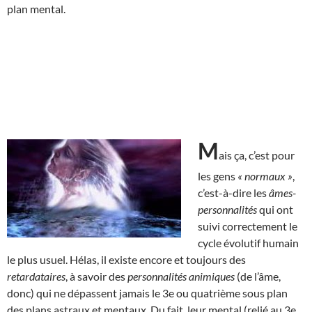
plan mental.
M
ais ça, c’est pour
les gens
« normaux »
,
c’est-à-dire les
âmes-
personnalités
qui ont
suivi correctement le
cycle évolutif humain
le plus usuel. Hélas, il existe encore et toujours des
retardataires
, à savoir des
personnalités animiques
(de l’âme,
donc) qui ne dépassent jamais le 3e ou quatrième sous plan
des plans astraux et mentaux. Du fait, leur mental (relié au 3e