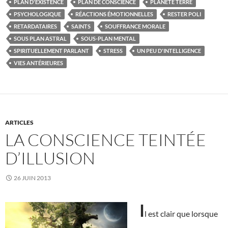
PLAN D'EXISTENCE
PLAN DE CONSCIENCE
PLANÈTE TERRE
PSYCHOLOGIQUE
RÉACTIONS ÉMOTIONNELLES
RESTER POLI
RETARDATAIRES
SAINTS
SOUFFRANCE MORALE
SOUS PLAN ASTRAL
SOUS-PLAN MENTAL
SPIRITUELLEMENT PARLANT
STRESS
UN PEU D'INTELLIGENCE
VIES ANTÉRIEURES
ARTICLES
LA CONSCIENCE TEINTÉE
D’ILLUSION
26 JUIN 2013
I
l est clair que lorsque