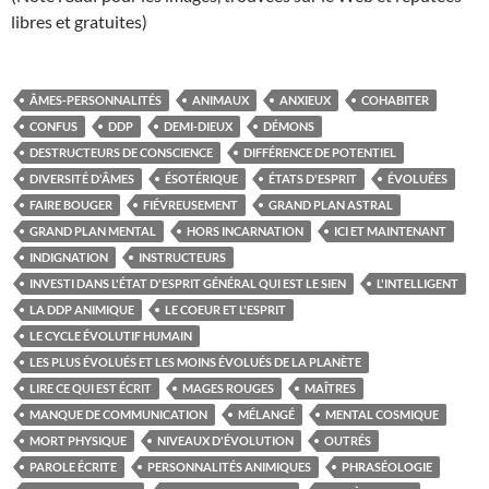
libres et gratuites)
ÂMES-PERSONNALITÉS
ANIMAUX
ANXIEUX
COHABITER
CONFUS
DDP
DEMI-DIEUX
DÉMONS
DESTRUCTEURS DE CONSCIENCE
DIFFÉRENCE DE POTENTIEL
DIVERSITÉ D'ÂMES
ÉSOTÉRIQUE
ÉTATS D'ESPRIT
ÉVOLUÉES
FAIRE BOUGER
FIÉVREUSEMENT
GRAND PLAN ASTRAL
GRAND PLAN MENTAL
HORS INCARNATION
ICI ET MAINTENANT
INDIGNATION
INSTRUCTEURS
INVESTI DANS L'ÉTAT D'ESPRIT GÉNÉRAL QUI EST LE SIEN
L'INTELLIGENT
LA DDP ANIMIQUE
LE COEUR ET L'ESPRIT
LE CYCLE ÉVOLUTIF HUMAIN
LES PLUS ÉVOLUÉS ET LES MOINS ÉVOLUÉS DE LA PLANÈTE
LIRE CE QUI EST ÉCRIT
MAGES ROUGES
MAÎTRES
MANQUE DE COMMUNICATION
MÉLANGÉ
MENTAL COSMIQUE
MORT PHYSIQUE
NIVEAUX D'ÉVOLUTION
OUTRÉS
PAROLE ÉCRITE
PERSONNALITÉS ANIMIQUES
PHRASÉOLOGIE