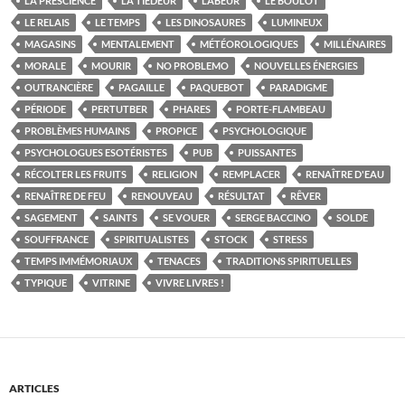
LA PRESCIENCE
LA TIÉDEUR
LABEUR
LE BOULOT
LE RELAIS
LE TEMPS
LES DINOSAURES
LUMINEUX
MAGASINS
MENTALEMENT
MÉTÉOROLOGIQUES
MILLÉNAIRES
MORALE
MOURIR
NO PROBLEMO
NOUVELLES ÉNERGIES
OUTRANCIÈRE
PAGAILLE
PAQUEBOT
PARADIGME
PÉRIODE
PERTUTBER
PHARES
PORTE-FLAMBEAU
PROBLÈMES HUMAINS
PROPICE
PSYCHOLOGIQUE
PSYCHOLOGUES ESOTÉRISTES
PUB
PUISSANTES
RÉCOLTER LES FRUITS
RELIGION
REMPLACER
RENAÎTRE D'EAU
RENAÎTRE DE FEU
RENOUVEAU
RÉSULTAT
RÊVER
SAGEMENT
SAINTS
SE VOUER
SERGE BACCINO
SOLDE
SOUFFRANCE
SPIRITUALISTES
STOCK
STRESS
TEMPS IMMÉMORIAUX
TENACES
TRADITIONS SPIRITUELLES
TYPIQUE
VITRINE
VIVRE LIVRES !
ARTICLES