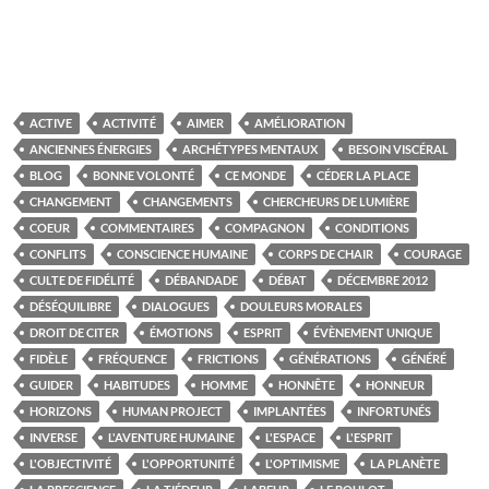
ACTIVE
ACTIVITÉ
AIMER
AMÉLIORATION
ANCIENNES ÉNERGIES
ARCHÉTYPES MENTAUX
BESOIN VISCÉRAL
BLOG
BONNE VOLONTÉ
CE MONDE
CÉDER LA PLACE
CHANGEMENT
CHANGEMENTS
CHERCHEURS DE LUMIÈRE
COEUR
COMMENTAIRES
COMPAGNON
CONDITIONS
CONFLITS
CONSCIENCE HUMAINE
CORPS DE CHAIR
COURAGE
CULTE DE FIDÉLITÉ
DÉBANDADE
DÉBAT
DÉCEMBRE 2012
DÉSÉQUILIBRE
DIALOGUES
DOULEURS MORALES
DROIT DE CITER
ÉMOTIONS
ESPRIT
ÉVÈNEMENT UNIQUE
FIDÈLE
FRÉQUENCE
FRICTIONS
GÉNÉRATIONS
GÉNÉRÉ
GUIDER
HABITUDES
HOMME
HONNÊTE
HONNEUR
HORIZONS
HUMAN PROJECT
IMPLANTÉES
INFORTUNÉS
INVERSE
L'AVENTURE HUMAINE
L'ESPACE
L'ESPRIT
L'OBJECTIVITÉ
L'OPPORTUNITÉ
L'OPTIMISME
LA PLANÈTE