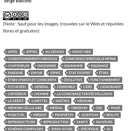
Serge Baccino
(Note : Sauf pour les images, trouvées sur le Web et réputées
libres et gratuites)
APPEL
APPRIS
AU-DEHORS
AVANT-HIER
CONDITIONNEMENTS MENTAUX
CONSCIENCE SPIRITUELLE INFINIE
CONTEMPLER
ENGENDRER
ENGRAMMÉ
ENGRANGÉ
ENSEIGNÉ
ESPOIR
ESPRIT
ÉTAT D'ESPRIT
ÊTRES
ÊTRES VIVANTS ET CONSCIENTS
ÉVOLUTIVE
FONCTIONNEMENT
FUTUR RÉEL
GÉNÉRAL
L'ENSEMBLE
L'IDÉE
L'IGNORANCE
L'INTÉRIEUR
L’HOMME
LA CONSCIENCE TEINTÉE D’ILLUSION
LA VÉRITÉ
LUNETTES
MAÎTRES
MÉMOIRE
MÉMOIRE CÉLLULAIRE
MENTAL
OBSERVER
OEIL
PASSÉ
PONCTUEL
PRÉSENT
PROPHÈTES
QUESTION
RÉALITÉ
REPRODUCTEURS
REPRODUCTION
SAINTS
SAUVEURS
SCHÉMAS COMPULSIFS
SHIVA-SUTRA
SPÉCIFIQUE
SU