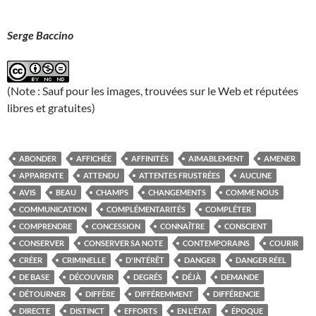
Serge Baccino
(Note : Sauf pour les images, trouvées sur le Web et réputées
libres et gratuites)
ABONDER
AFFICHÉE
AFFINITÉS
AIMABLEMENT
AMENER
APPARENTE
ATTENDU
ATTENTES FRUSTRÉES
AUCUNE
AVIS
BEAU
CHAMPS
CHANGEMENTS
COMME NOUS
COMMUNICATION
COMPLÉMENTARITÉS
COMPLÉTER
COMPRENDRE
CONCESSION
CONNAÎTRE
CONSCIENT
CONSERVER
CONSERVER SA NOTE
CONTEMPORAINS
COURIR
CRÉER
CRIMINELLE
D'INTÉRÊT
DANGER
DANGER RÉEL
DE BASE
DÉCOUVRIR
DEGRÉS
DÉJÀ
DEMANDE
DÉTOURNER
DIFFÈRE
DIFFÉREMMENT
DIFFÉRENCIE
DIRECTE
DISTINCT
EFFORTS
EN L'ÉTAT
ÉPOQUE