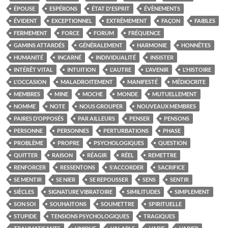
ÉPOUSE
ESPÉRONS
ÉTAT D'ESPRIT
ÉVÈNEMENTS
ÉVIDENT
EXCEPTIONNEL
EXTRÊMEMENT
FAÇON
FAIBLES
FERMEMENT
FORCE
FORUM
FRÉQUENCE
GAMINS ATTARDÉS
GÉNÉRALEMENT
HARMONIE
HONNÊTES
HUMANITÉ
INCARNÉ
INDIVIDUALITÉ
INSISTER
INTÉRÊT VITAL
INTUITION
L'AUTRE
L'AVENIR
L'HISTOIRE
L'OCCASION
MALADROITEMENT
MANIFESTÉ
MÉDIOCRITE
MEMBRES
MINE
MOCHE
MONDE
MUTUELLEMENT
NOMME
NOTE
NOUS GROUPER
NOUVEAUX MEMBRES
PAIRES D’OPPOSÉS
PAR AILLEURS
PENSER
PENSONS
PERSONNE
PERSONNES
PERTURBATIONS
PHASE
PROBLÈME
PROPRE
PSYCHOLOGIQUES
QUESTION
QUITTER
RAISON
RÉAGIR
RÉEL
REMETTRE
RENFORCER
RESSENTONS
S'ACCORDER
SACRIFICE
SE MENTIR
SE NIER
SE REPOUSSER
SENS
SENTIR
SIÈCLES
SIGNATURE VIBRATOIRE
SIMILITUDES
SIMPLEMENT
SON SOI
SOUHAITONS
SOUMETTRE
SPIRITUELLE
STUPIDE
TENSIONS PSYCHOLOGIQUES
TRAGIQUES