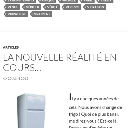
TRAUMATISANTS
UNIQUE
VALABLE
VARIE
VARIER
VENUE
VÉRIFIER
VÉRITÉ
VERS SOI
VIBRATION
VIBRATOIRE
VRAIMENT
ARTICLES
LA NOUVELLE RÉALITÉ EN
COURS…
25 JUIN 2013
I
l y a quelques années de
cela, Nous avons changé de
frigo ! Quoi de plus banal,
me direz-vous ? Est-ce là
l’occasion d’en faire un