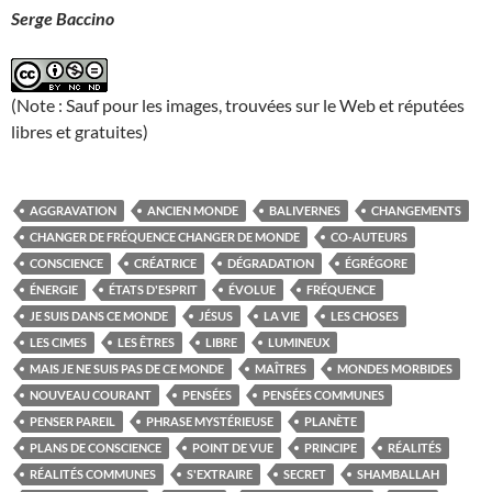
Serge Baccino
(Note : Sauf pour les images, trouvées sur le Web et réputées
libres et gratuites)
AGGRAVATION
ANCIEN MONDE
BALIVERNES
CHANGEMENTS
CHANGER DE FRÉQUENCE CHANGER DE MONDE
CO-AUTEURS
CONSCIENCE
CRÉATRICE
DÉGRADATION
ÉGRÉGORE
ÉNERGIE
ÉTATS D'ESPRIT
ÉVOLUE
FRÉQUENCE
JE SUIS DANS CE MONDE
JÉSUS
LA VIE
LES CHOSES
LES CIMES
LES ÊTRES
LIBRE
LUMINEUX
MAIS JE NE SUIS PAS DE CE MONDE
MAÎTRES
MONDES MORBIDES
NOUVEAU COURANT
PENSÉES
PENSÉES COMMUNES
PENSER PAREIL
PHRASE MYSTÉRIEUSE
PLANÈTE
PLANS DE CONSCIENCE
POINT DE VUE
PRINCIPE
RÉALITÉS
RÉALITÉS COMMUNES
S'EXTRAIRE
SECRET
SHAMBALLAH