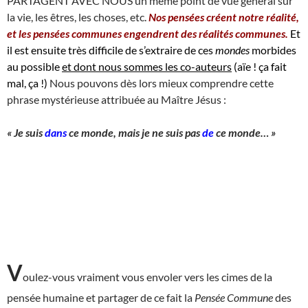
PARTAGENT AVEC NOUS un même point de vue général sur
la vie, les êtres, les choses, etc.
Nos pensées créent notre réalité,
et les pensées communes engendrent des réalités communes.
Et
il est ensuite très difficile de s’extraire de ces
mondes
morbides
au possible
et dont nous sommes les co-auteurs
(aïe ! ça fait
mal, ça !)
Nous pouvons dès lors mieux comprendre cette
phrase mystérieuse attribuée au Maître Jésus :
« Je suis
dans
ce monde, mais je ne suis pas
de
ce monde… »
V
oulez-vous vraiment vous envoler vers les cimes de la
pensée humaine et partager de ce fait la
Pensée Commune
des