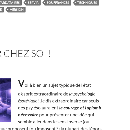
TARDATAIRES
SERVIR
SOUFFRANCES
TECHNIQUES
E
VERSION
 CHEZ SOI !
V
oilà bien un sujet typique de l’état
d’esprit extraordinaire de
la psychologie
ésotérique
! Je dis extraordinaire car seuls
des psy éso auraient
le courage et l’aplomb
nécessaire
pour présenter une idée qui
semble aller dans le sens inverse (ou
 que proposent (ou imposent ?) la plupart des ténors