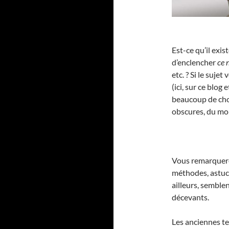
Est-ce qu’il exi
d’enclencher
ce 
etc. ? Si le suj
(ici, sur ce blo
beaucoup de chos
obscures, du mo
Vous remarquerez
méthodes, astuce
ailleurs, semblen
décevants.
Les anciennes te