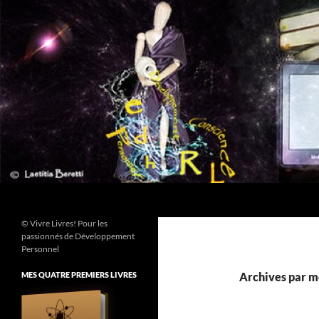
Aller
au
contenu
Recherche
© Vivre Livres! Pour les
passionnés de Développement
Personnel
MES QUATRE PREMIERS LIVRES
Archives par mo