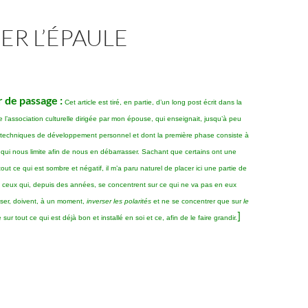
R L’ÉPAULE
 de passage :
Cet article est tiré, en partie, d’un long post écrit dans la
e l’association culturelle dirigée par mon épouse, qui enseignait, jusqu’à peu
s techniques de développement personnel et dont la première phase consiste à
 qui nous limite afin de nous en débarrasser. Sachant que certains ont une
out ce qui est sombre et négatif, il m’a paru naturel de placer ici une partie de
e ceux qui, depuis des années, se concentrent sur ce qui ne va pas en eux
sser, doivent, à un moment,
inverser les polarités
et ne se concentrer que sur
le
]
re sur tout ce qui est déjà bon et installé en soi et ce, afin de le faire grandir.