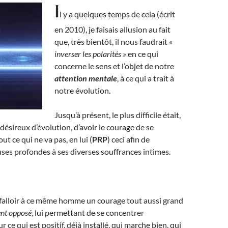
I
l y a quelques temps de cela (écrit
en 2010), je faisais allusion au fait
que, très bientôt, il nous faudrait
«
inverser les polarités »
en ce qui
concerne le sens et l’objet de notre
attention mentale
, à ce qui a trait à
notre évolution.
Jusqu’à présent, le plus difficile était,
sireux d’évolution, d’avoir le courage de se
ut ce qui ne va pas, en lui (
PRP
) ceci afin de
uses profondes à ses diverses souffrances intimes.
 falloir à ce même homme un courage tout aussi grand
nt opposé
, lui permettant de se concentrer
 ce qui est positif, déjà installé, qui marche bien, qui