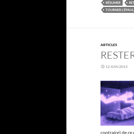
RÉSUMER
RE
TOURNER L'ÉPAUL
ARTICLES
RESTER
12 JUIN 2013
contraire) de ce