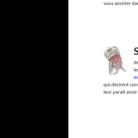
vous assister d
dé
l
me
qui désirent con
leur paraît avoir