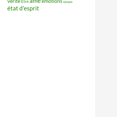
âme
vérité
émotions
Être
époque
état d'esprit