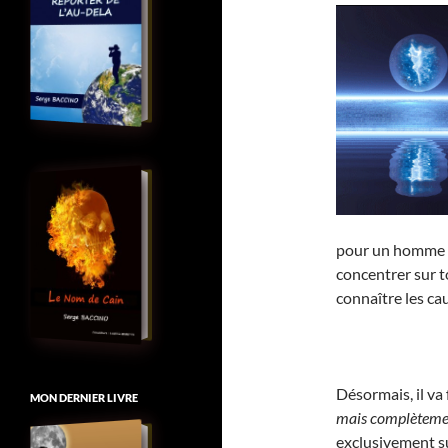
pour un homme dé
concentrer sur to
connaître les ca
Désormais, il va
MON DERNIER LIVRE
mais complèteme
exclusivement sur