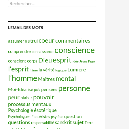
Rechercher :
L’ÉMAIL DES MOTS
coeur
commentaires
autrui
assumer
conscience
comprendre
connaissance
esprit
Dieu
conscient
corps
idée
Jésus
l'ego
l'esprit
Lumière
la vérité
l'âme
logique
l’homme
mental
Maîtres
personne
Moi-Idéalisé
pensées
paix
pouvoir
peur
plaisir
processus mentaux
Psychologie ésotérique
question
Psychologues Esotéristes
psy éso
questions
sujet
sanskrit
responsabilité
Terre