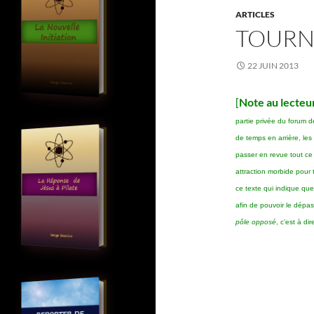
ARTICLES
TOURNE
22 JUIN 2013
[
Note au lecteur
partie privée du forum d
de temps en arrière, le
passer en revue tout ce
attraction morbide pour t
ce texte qui indique qu
afin de pouvoir le dépa
pôle opposé
, c’est à di