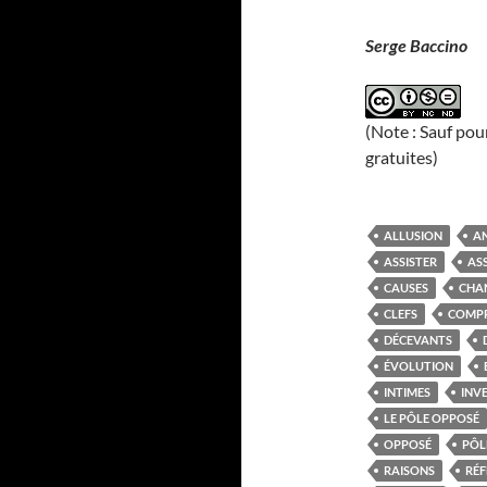
Serge Baccino
(Note : Sauf pou
gratuites)
ALLUSION
A
ASSISTER
AS
CAUSES
CHA
CLEFS
COMP
DÉCEVANTS
ÉVOLUTION
INTIMES
INVE
LE PÔLE OPPOSÉ
OPPOSÉ
PÔL
RAISONS
RÉF