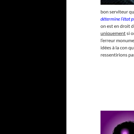
bon serviteur q
détermine l’état 
on est en droit d
uniquement
si o
l’erreur monume
idées à la con q
ressentirions pa