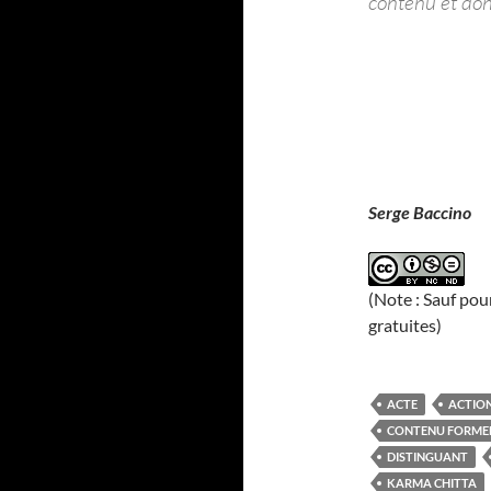
contenu et don
Serge Baccino
(Note : Sauf pou
gratuites)
ACTE
ACTIO
CONTENU FORME
DISTINGUANT
KARMA CHITTA