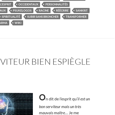
'ESPRIT
OCCIDENTAUX
PERSONNALITÉS
TAUX
PSUKELOGOS
RACINE
RÉÉCRIRE
SANKRIT
SPIRITUALITÉ
SUBIR SANS BRONCHER
TRANSFORMER
KARMA
WIKI
VITEUR BIEN ESPIÈGLE
O
n dit de l’esprit qu’
il est un
bon serviteur mais un très
mauvais maître
… Je me