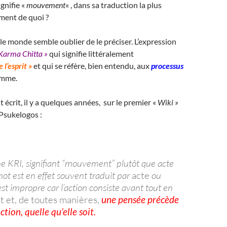
ignifie «
mouvement
« , dans sa traduction la plus
ment de quoi ?
le monde semble oublier de le préciser. L’expression
Karma Chitta »
qui signifie littéralement
l’esprit »
et qui se réfère, bien entendu, aux
processus
omme.
it écrit, il y a quelques années, sur le premier «
Wiki »
Psukelogos :
cine KRI, signifiant “mouvement” plutôt que acte
ot est en effet souvent traduit par
acte
ou
 est impropre car l’action consiste avant tout en
et, de toutes manières,
une pensée précède
tion, quelle qu’elle soit.