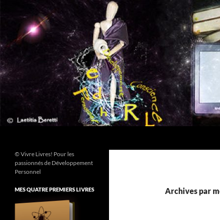
Aller
au
contenu
Recherche
© Vivre Livres! Pour les
passionnés de Développement
Personnel
MES QUATRE PREMIERS LIVRES
Archives par mo