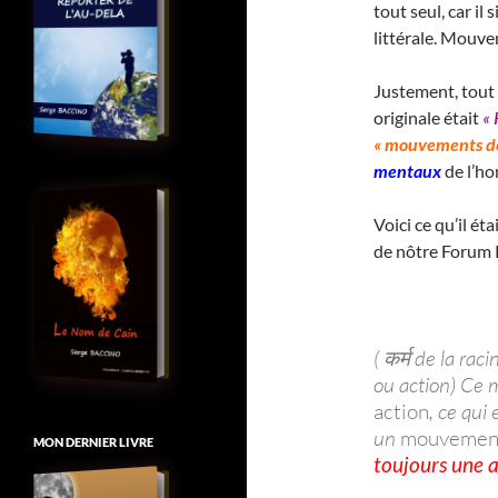
tout seul, car il s
littérale. Mouve
Justement, tout 
originale était
« 
« mouvements de 
mentaux
de l’h
Voici ce qu’il éta
de nôtre Forum 
( कर्म de la ra
ou action) Ce m
action
, ce qui
un
mouvement 
MON DERNIER LIVRE
toujours une ac