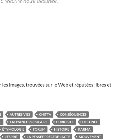
c réécrire notre destinée.
r les images, trouvées sur le Web et réputées libres et
N
AUTRES VIES
CHITTA
CONSÉQUENCES
L
CROYANCE POPULAIRE
CURIOSITÉ
DESTINÉE
ÉTYMOLOGIE
FORUM
HISTOIRE
KARMA
L'ESPRIT
LA PENSÉE PRÉCÈDE L'ACTE
MOUVEMENT