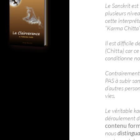
Le Sanskrit est
plusieurs nive
cette interprét
“Karma Chitta”
Il est difficile
(
Chitta
) car c
conditionne no
Contrairement 
PAS à subir sa
d’autres person
vies.
Le véritable ka
déroulement de
contenu form
nous
distingu