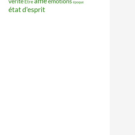
âme
vérité
émotions
Être
époque
état d'esprit