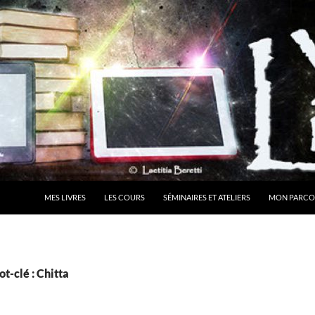
MES LIVRES
LES COURS
SÉMINAIRES ET ATELIERS
MON PARCO
t-clé : Chitta