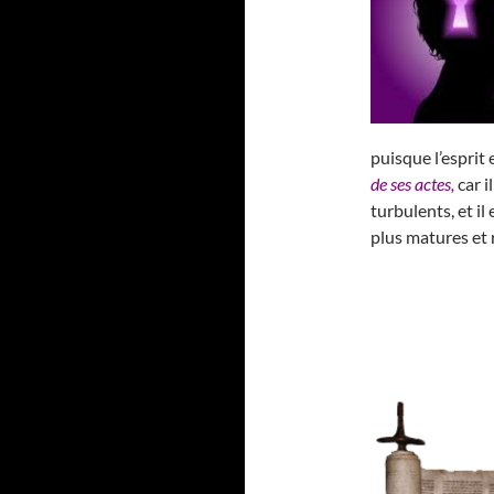
puisque l’esprit 
de ses actes,
car i
turbulents, et il
plus matures et 