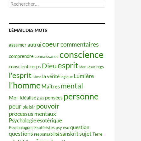
Rechercher :
L’ÉMAIL DES MOTS
coeur
commentaires
autrui
assumer
conscience
comprendre
connaissance
esprit
Dieu
conscient
corps
idée
Jésus
l'ego
l'esprit
Lumière
la vérité
l'âme
logique
l’homme
mental
Maîtres
personne
Moi-Idéalisé
pensées
paix
pouvoir
peur
plaisir
processus mentaux
Psychologie ésotérique
question
Psychologues Esotéristes
psy éso
questions
sujet
sanskrit
responsabilité
Terre