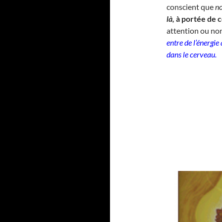
conscient que
no
là,
à portée de 
attention ou no
entre de l’énergie
dans le cerveau.