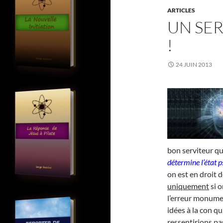
ARTICLES
UN SER
!
24 JUIN 2013
bon serviteur q
détermine l’état 
on est en droit d
uniquement
si o
l’erreur monume
idées à la con q
ressentirions pa