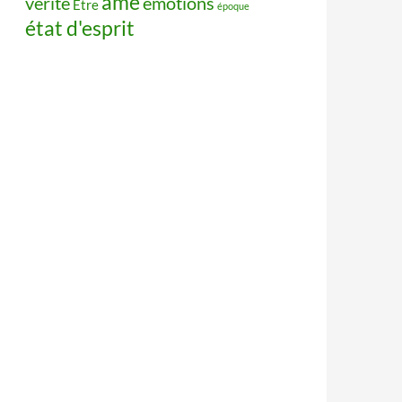
âme
vérité
émotions
Être
époque
état d'esprit