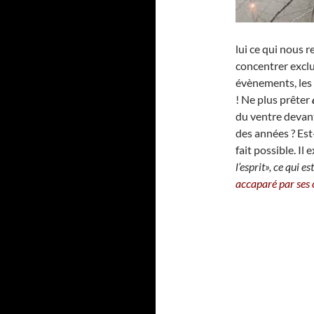
lui ce qui nous r
concentrer exclu
évènements, les 
! Ne plus prêter
du ventre devant
des années ? Est-
fait possible. Il 
l’esprit», ce qui e
accaparé par ses 