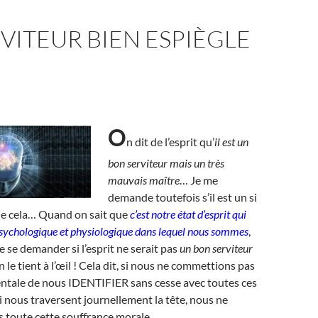
VITEUR BIEN ESPIÈGLE
O
n dit de l’esprit qu’
il est un
bon serviteur mais un très
mauvais maître
… Je me
demande toutefois s’il est un si
ue cela… Quand on sait que
c’est notre état d’esprit qui
psychologique et physiologique dans lequel nous sommes
,
e se demander si l’esprit ne serait pas
un bon serviteur
n le tient à l’œil ! Cela dit, si nous ne commettions pas
ntale de nous IDENTIFIER sans cesse avec toutes ces
ui nous traversent journellement la tête, nous ne
s toute cette souffrance morale.