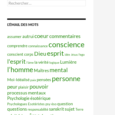
Rechercher :
L’ÉMAIL DES MOTS
coeur
commentaires
autrui
assumer
conscience
comprendre
connaissance
esprit
Dieu
conscient
corps
idée
Jésus
l'ego
l'esprit
Lumière
la vérité
l'âme
logique
l’homme
mental
Maîtres
personne
Moi-Idéalisé
pensées
paix
pouvoir
peur
plaisir
processus mentaux
Psychologie ésotérique
question
Psychologues Esotéristes
psy éso
questions
sujet
sanskrit
responsabilité
Terre