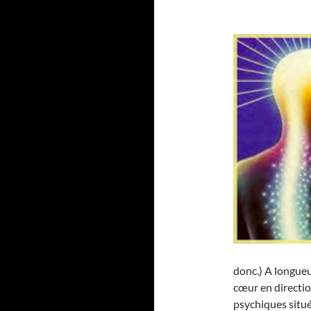
donc.) A longueur
cœur en directio
psychiques situé