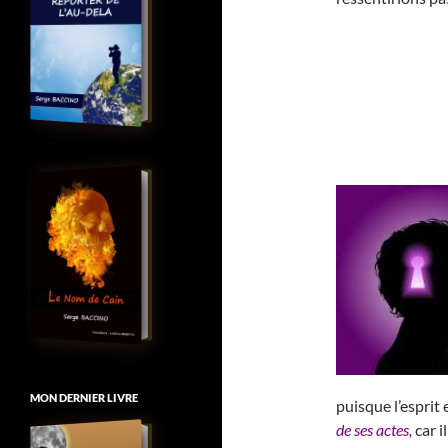
MON DERNIER LIVRE
puisque l’esprit 
de ses actes,
car i