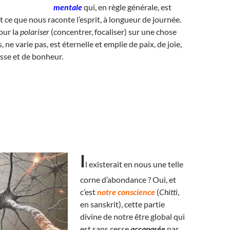
mentale
qui, en règle générale, est
t ce que nous raconte l’esprit, à longueur de journée.
our la
polariser
(concentrer, focaliser) sur une chose
 ne varie pas, est éternelle et emplie de paix, de joie,
sse et de bonheur.
I
l exist
erait en nous une telle
corne d’abondance ? Oui, et
c’est
notre conscience
(
Chitti
,
en sanskrit), cette partie
divine de notre être global qui
est sans cesse
accaparée
par