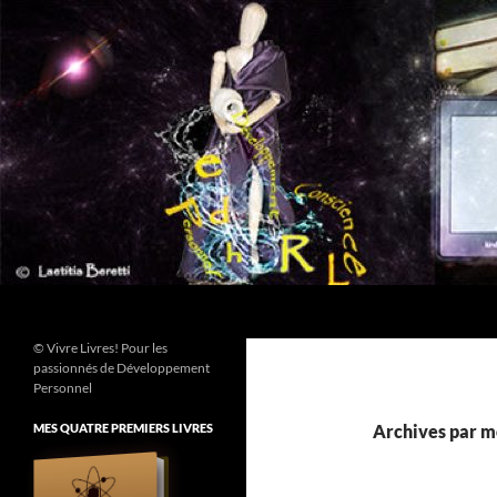
Aller
au
contenu
Recherche
© Vivre Livres! Pour les
passionnés de Développement
Personnel
MES QUATRE PREMIERS LIVRES
Archives par m