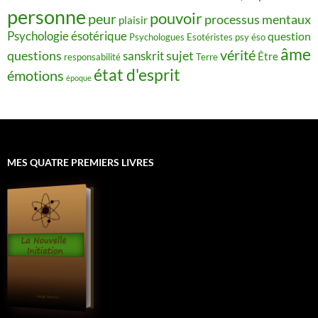
personne
pouvoir
peur
processus mentaux
plaisir
Psychologie ésotérique
question
Psychologues Esotéristes
psy éso
âme
vérité
questions
sujet
sanskrit
Être
responsabilité
Terre
état d'esprit
émotions
époque
MES QUATRE PREMIERS LIVRES