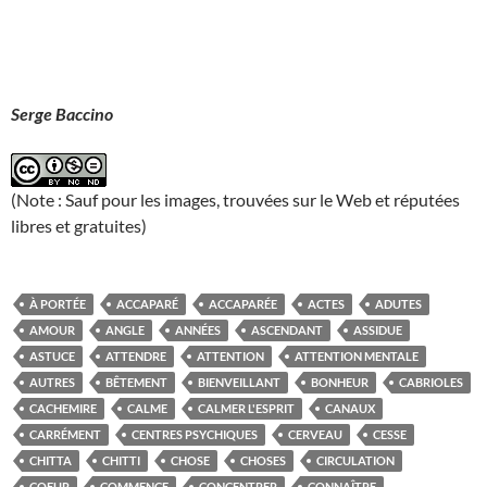
Serge Baccino
(Note : Sauf pour les images, trouvées sur le Web et réputées
libres et gratuites)
À PORTÉE
ACCAPARÉ
ACCAPARÉE
ACTES
ADUTES
AMOUR
ANGLE
ANNÉES
ASCENDANT
ASSIDUE
ASTUCE
ATTENDRE
ATTENTION
ATTENTION MENTALE
AUTRES
BÊTEMENT
BIENVEILLANT
BONHEUR
CABRIOLES
CACHEMIRE
CALME
CALMER L'ESPRIT
CANAUX
CARRÉMENT
CENTRES PSYCHIQUES
CERVEAU
CESSE
CHITTA
CHITTI
CHOSE
CHOSES
CIRCULATION
COEUR
COMMENCE
CONCENTRER
CONNAÎTRE