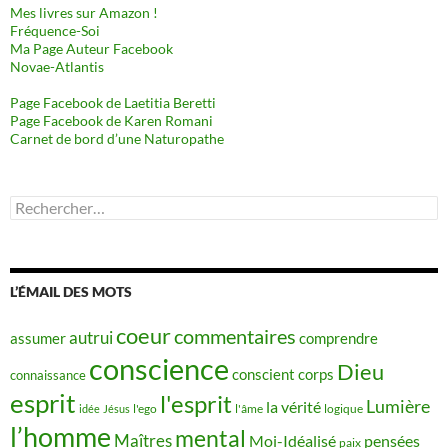
Mes livres sur Amazon !
Fréquence-Soi
Ma Page Auteur Facebook
Novae-Atlantis
Page Facebook de Laetitia Beretti
Page Facebook de Karen Romani
Carnet de bord d’une Naturopathe
Rechercher :
L’ÉMAIL DES MOTS
coeur
commentaires
autrui
assumer
comprendre
conscience
Dieu
conscient
corps
connaissance
esprit
l'esprit
Lumière
la vérité
idée
Jésus
l'ego
l'âme
logique
l’homme
mental
Maîtres
Moi-Idéalisé
pensées
paix