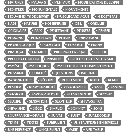
MATURES
MAUVAIS
MENTAUX
MODIFICATIONS DE L’ESPRIT
MONTRER
MONUMENTALE
MOUVEMENTS
MOUVEMENTS DE L'ESPRIT
MUSCLE CARDIAQUE
N'EXISTE PAS
NADI
NATURE
NOMBREUSES
OEIL
OREILLES
ORIGINAIRE
PAIX
PÉNÉTRANT
PENSÉES
PENSER
PENSONS
PERCEPTION
PERMIS
PHÉNOMÈNE
PHYSIOLOGIQUE
POLARISER
POSSIBLE
PRÂNA
PRATIQUE
PREMIER
PRÉSENCE PHYSIQUE
PRÊTER
PRÊTER ATTENTION
PRIMITIFS
PROFESSEUR D'ÉSOTÉRISME
PSY ÉSO
PSYCHIQUES
PSYCHOLOGIE DU COMPORTEMENT
PUISSANT
QUALIFIÉ
QUESTIONS
RACONTE
RAISONNABLES
RÉDUIRE
RÉELLEMENT
RÈGLE
REMUE
REMUER
RESPONSABILITÉ
RESPONSABLE
SAGE
SAGESSE
SANSKRIT
SAVOIR ANTIQUE
SE FAIRE SENTIR
SECOND
SÉDUIRE
SENSATION
SERVITEUR
SHIVA-SUTRA
SHIVAÏSME
SIÈGE
SIMPLES
SOMMET
SONS
SOUFFRANCE MORALE
SUIVRE
SUJET
SUR LE COEUR
TEMPS
TEXTES
TURBULENT
UN SERVITEUR BIEN ESPIÈGLE
UNE PRÉSENCE
UNIQUEMENT
VARIE
VÉRITABLE