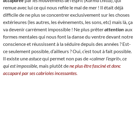
accaparée
par
les mouvements de l’esprit
(
Karma chitta
), qui
remue avec lui ce qui nous refile le mal de mer !
I
l était déjà
difficile de ne plus se concentrer exclusivement sur les choses
extérieures (les autres, les évènements, les sons, etc) mais là, ça
va devenir carrément impossible ! Ne plus prêter
attention
aux
formes mentales qui nous font la danse du ventre devant notre
conscience et réussissent à la séduire depuis des années ? Est-
ce seulement possible, d’ailleurs ? Oui, c’est tout à fait possible.
Il existe une
astuce
qui permet non pas de
«calmer l’esprit», ce
qui est impossible,
mais plutôt de
ne plus être fasciné et donc
accaparé par ses cabrioles incessantes.