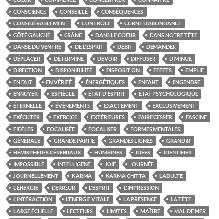
CONSCIENCE
CONSEILLÉ
CONSÉQUENCES
CONSIDÉRABLEMENT
CONTRÔLE
CORNE D’ABONDANCE
CÔTÉ GAUCHE
CRÂNE
DANS LE COEUR
DANS NOTRE TÊTE
DANSE DU VENTRE
DE L'ESPRIT
DÉBIT
DEMANDER
DÉPLACER
DÉTERMINE
DEVOIR
DIFFUSER
DIMINUE
DIRECTION
DISPONIBILITÉ
DISPOSITION
EFFETS
EMPLIE
EN FAIT
EN VÉRITÉ
ÉNERGÉTIQUES
ENFANT
ENGENDRE
ENNUYER
ESPIÈGLE
ÉTAT D'ESPRIT
ÉTAT PSYCHOLOGIQUE
ÉTERNELLE
ÉVÈNEMENTS
EXACTEMENT
EXCLUSIVEMENT
EXÉCUTER
EXERCICE
EXTÉRIEURES
FAIRE CESSER
FASCINE
FIDÈLES
FOCALISÉE
FOCALISER
FORMES MENTALES
GÉNÉRALE
GRANDE PARTIE
GRANDES LIGNES
GRANDIR
HÉMISPHÈRES CÉRÉBRAUX
HUMAINES
IDÉES
IDENTIFIER
IMPOSSIBLE
INTELLIGENT
JOIE
JOURNÉE
JOURNELLEMENT
KARMA
KARMA CHITTA
L'ADULTE
L'ÉNERGIE
L'ERREUR
L'ESPRIT
L'IMPRESSION
L'INTÉRACTION
L’ÉNERGIE VITALE
LA PRÉSENCE
LA TÊTE
LARGE ÉCHELLE
LECTEURS
LIMITES
MAÎTRE
MAL DE MER