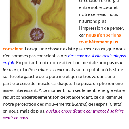
circulation d’énergie
entre notre cœur et
notre cerveau, nous
n’aurions plus
l’impression de penser,
car
nous n’en serions
tout bêtement plus
conscient.
Lorsqu’une chose n’existe pas
«pour nous»
, que nous
n’en sommes pas conscient, alors
c’est comme si elle n’existait pas
en fait.
En portant toute notre attention mentale non pas
«sur
le cœur»
, ni même
«dans le cœur»
mais sur un point précis situé
sur le côté gauche de la poitrine et qui se trouve dans une
partie précise du muscle cardiaque, il se passe un phénomène
assez intéressant. A ce moment, non seulement l’énergie vitale
réduit considérablement son débit ascendant, ce qui diminue
notre perception des mouvements (
Karma
) de l’esprit (
Chitta
)
en nous, mais de plus,
quelque chose d’autre commence à se faire
sentir en nous.