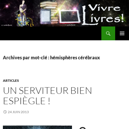
Aller
au
contenu
Recherche
MENU
PRINCI
Archives par mot-clé : hémisphères cérébraux
ARTICLES
UN SERVITEUR BIEN
ESPIÈGLE !
24 JUIN 2013