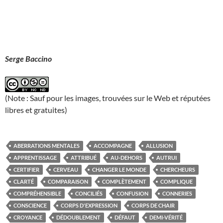
Serge Baccino
(Note : Sauf pour les images, trouvées sur le Web et réputées
libres et gratuites)
ABERRATIONS MENTALES
ACCOMPAGNE
ALLUSION
APPRENTISSAGE
ATTRIBUÉ
AU-DEHORS
AUTRUI
CERTIFIER
CERVEAU
CHANGER LE MONDE
CHERCHEURS
CLARTÉ
COMPARAISON
COMPLÈTEMENT
COMPLIQUE
COMPRÉHENSIBLE
CONCILIÉS
CONFUSION
CONNERIES
CONSCIENCE
CORPS D'EXPRESSION
CORPS DE CHAIR
CROYANCE
DÉDOUBLEMENT
DÉFAUT
DEMI-VÉRITÉ