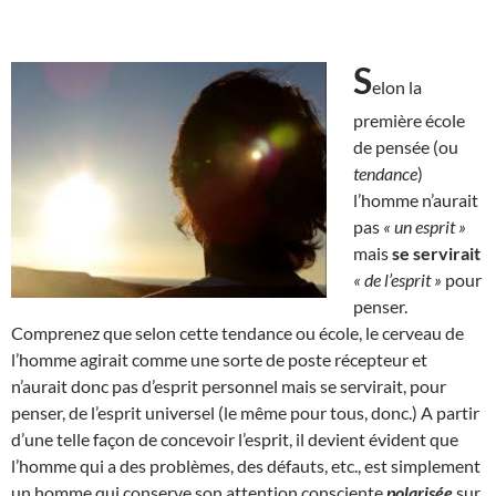
S
elon la
première école
de pensée (ou
tendance
)
l’homme n’aurait
pas
« un esprit »
mais
se servirait
« de l’esprit »
pour
penser.
Comprenez que selon cette tendance ou école, le cerveau de
l’homme agirait comme une sorte de poste récepteur et
n’aurait donc pas d’esprit personnel mais se servirait, pour
penser, de l’esprit universel (le même pour tous, donc.) A partir
d’une telle façon de concevoir l’esprit, il devient évident que
l’homme qui a des problèmes, des défauts, etc., est simplement
un homme qui conserve son attention consciente
polarisée
sur