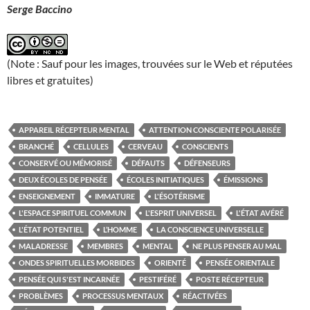
Serge Baccino
(Note : Sauf pour les images, trouvées sur le Web et réputées
libres et gratuites)
APPAREIL RÉCEPTEUR MENTAL
ATTENTION CONSCIENTE POLARISÉE
BRANCHÉ
CELLULES
CERVEAU
CONSCIENTS
CONSERVÉ OU MÉMORISÉ
DÉFAUTS
DÉFENSEURS
DEUX ÉCOLES DE PENSÉE
ÉCOLES INITIATIQUES
ÉMISSIONS
ENSEIGNEMENT
IMMATURE
L'ÉSOTÉRISME
L'ESPACE SPIRITUEL COMMUN
L'ESPRIT UNIVERSEL
L'ÉTAT AVÉRÉ
L'ÉTAT POTENTIEL
L’HOMME
LA CONSCIENCE UNIVERSELLE
MALADRESSE
MEMBRES
MENTAL
NE PLUS PENSER AU MAL
ONDES SPIRITUELLES MORBIDES
ORIENTÉ
PENSÉE ORIENTALE
PENSÉE QUI S'EST INCARNÉE
PESTIFÉRÉ
POSTE RÉCEPTEUR
PROBLÈMES
PROCESSUS MENTAUX
RÉACTIVÉES