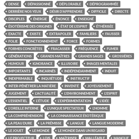
DENSE
DÉPASSIONNÉ
DÉPLORABLE
DÉPROGRAMMÉE
DERRIÈRE NOS YEUX
DÉSIR D'APPRENDRE
DIFFICILE
DIRECTE
DISCIPLES
ÉNERGIE
ÉNONCE
ENSEIGNÉ
ÉSOTÉRISME DES ORIGINES
ÉTAT DE L'ESPRIT
ÉTHÉRISÉE
EXACTE
EXISTE
EXTRAPOLER
FAMILIERS
FAUSSER
FOLIE
FONCTIONNEMENT
FORCE
FORMES
FORMES CONCRÈTES
FRACASSER
FRÉQUENCE
FUMER
GÉNÉRATIONS
GRANDS MAÎTRES
GRANDS SAGES
GROSSIÈRES
HUMOUR
IGNORANCE
ILLUSOIRE
IMAGES MENTALES
IMPORTANTS
INCARNÉS
INDÉPENDAMMENT
INDUIT
INEXPRIMABLE
INQUIÉTUDE
INSTRUCTIF
INTER-PÉNÉTRER LA MATIÈRE
INVENTÉ
JOYEUSEMENT
JUGEMENT
L'ACTUALITÉ
L'ENVIRONNEMENT
L'ESPRIT
L'ESSENTIEL
L'ÉTUDE
L'EXPÉRIMENTATION
L'IDÉE
L'OREILLE INTERNE
L'UNIQUE SPECTATEUR
L’HOMME
LA COMPRÉHENSION
LA CONNAISSANCE ÉSOTÉRIQUE
LA PEAU DURE
LA PRÉMISSE
LANGUE
LANGUE MODERNE
LE JOUET
LE MONDE
LE MONDE DANS UN REGARD
LE PROJECTEUR
LOIS
MAÎTRISER
MALLÉABLE
MANQUE