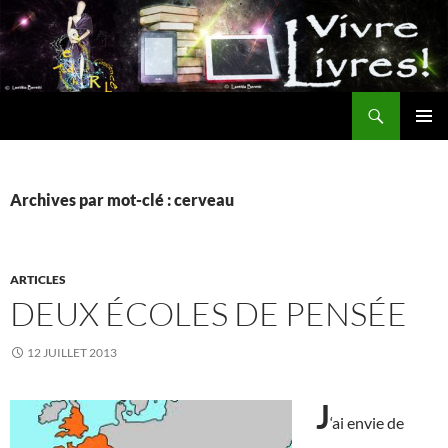
Aller
au
contenu
Recherche
MENU
PRINCI
Archives par mot-clé : cerveau
ARTICLES
DEUX ÉCOLES DE PENSÉE
12 JUILLET 2013
J
‘ai envie de