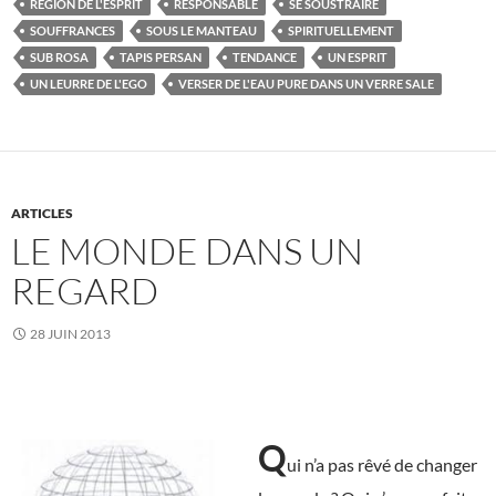
RÉGION DE L'ESPRIT
RESPONSABLE
SE SOUSTRAIRE
SOUFFRANCES
SOUS LE MANTEAU
SPIRITUELLEMENT
SUB ROSA
TAPIS PERSAN
TENDANCE
UN ESPRIT
UN LEURRE DE L'EGO
VERSER DE L'EAU PURE DANS UN VERRE SALE
ARTICLES
LE MONDE DANS UN
REGARD
28 JUIN 2013
Q
ui n’a pas rêvé de changer