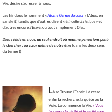
Vie, désire s’adresser à nous.
Les hindous le nomment «
Atome Germe du cœur
» (
Atma,
en
sanskrit) tandis que d’autres disent «
étincelle christique
» et
d’autres encore,
l’Esprit
ou tout simplement
Dieu
.
Dieu réside en nous, au seul endroit où nous ne penserions pas à
le chercher : au cœur même de notre être
(dans les deux sens
du terme !)
L
à se Trouve l’Esprit. Là cesse
enfin la recherche, la quête ou la
Voie. La commence la Vie.
« Vous
trouverez la vérité, et la vérité vous