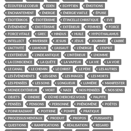
ÉCOUTER LE COEUR
EDEN
EGYPTIEN
ÉMOTIONS
ENCHANTEMENT
ÉNERGIE
ÉNERGIE VIATLE
ÉPUISE
ÉSOTÉRIKOS
ÉSOTÉRISME
ÉTINCELLE CHRISTIQUE
EVE
ÉVÈNEMENT
EXOTÉRISME
EXTÉRIEUR
FEMMES
FORCE
FORCE VITALE
GREC
HINDUS
HUILE
HYPOTHALAMUS
INTELLECT
INVERSER
JE SUIS
JÉSUS
JOURNÉE
L'ABBÉ
L'ACTIVITÉ
L'AMOUR
L'ASSAUT
L'ÉNERGIE
L'ESPRIT
L'EXTÉRIEUR
L'INDE ANTIQUE
L'INTÉRIEUR
L’HOMME
LA CONSCIENCE
LA QUÊTE
LA VAPEUR
LA VIE
LA VOIE
LE CANAL
LE CHEMIN
LE CHRIST
LE PÈRE
LES AUTRES
LES ÉVÈNEMENTS
LES GENS
LES IMAGES
LES MORTS
LES PENSÉES
LES SONS
LONGUEUR
LUMIÈRE
MANIFESTER
MONDE EXTÉRIEUR
MORT
NADI
NOS PENSÉES
NOS SENS
OBJETS
OINDRE
OÙ ME CHERCHEZ-VOUS
PALPITE
PENSÉES
PENSONS
PERSONNE
PHÉNOMÈNE
POÈTES
POINR RADIANT
POITRINE
POMPE
PRATIQUE
PROCESSUS MENTAUX
PRODUIT
PROPOS
PUISSANTS
QUESTIONS
RAMIFICATIONS
RÉALISATION
REGARD