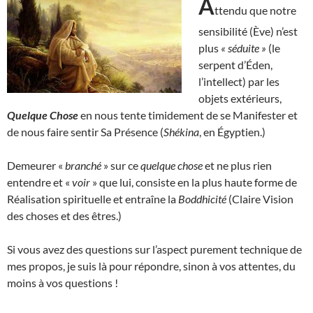
A
ttendu que notre
sensibilité (Ève) n’est
plus
« séduite »
(le
serpent d’Éden,
l’intellect) par les
objets extérieurs,
Quelque Chose
en nous tente timidement de se Manifester et
de nous faire sentir Sa Présence (
Shékina
, en Égyptien.)
Demeurer «
branché
» sur ce
quelque chose
et ne plus rien
entendre et «
voir
» que lui, consiste en la plus haute forme de
Réalisation spirituelle et entraîne la
Boddhicité
(Claire Vision
des choses et des êtres.)
Si vous avez des questions sur l’aspect purement technique de
mes propos, je suis là pour répondre, sinon à vos attentes, du
moins à vos questions !