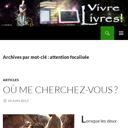
Aller
au
contenu
Recherche
MENU
PRINCI
Archives par mot-clé : attention focalisée
ARTICLES
OÙ ME CHERCHEZ-VOUS ?
10 JUIN 2013
L
orsque les deux