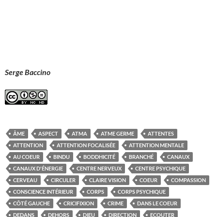
Serge Baccino
ÂME
ASPECT
ATMA
ATME GERME
ATTENTES
ATTENTION
ATTENTION FOCALISÉE
ATTENTION MENTALE
AU COEUR
BINDU
BODDHICITÉ
BRANCHÉ
CANAUX
CANAUX D'ÉNERGIE
CENTRE NERVEUX
CENTRE PSYCHIQUE
CERVEAU
CIRCULER
CLAIRE VISION
COEUR
COMPASSION
CONSCIENCE INTÉRIEUR
CORPS
CORPS PSYCHIQUE
CÔTÉ GAUCHE
CRICIFIXION
CRIME
DANS LE COEUR
DEDANS
DEHORS
DIEU
DIRECTION
ECOUTER