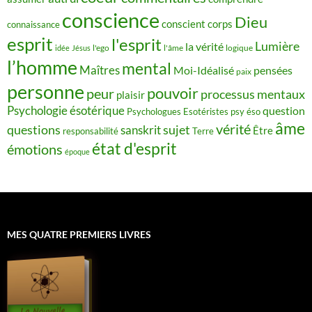
conscience
Dieu
conscient
corps
connaissance
esprit
l'esprit
Lumière
la vérité
idée
Jésus
l'ego
l'âme
logique
l’homme
mental
Maîtres
Moi-Idéalisé
pensées
paix
personne
pouvoir
peur
processus mentaux
plaisir
Psychologie ésotérique
question
Psychologues Esotéristes
psy éso
âme
vérité
questions
sujet
sanskrit
Être
responsabilité
Terre
état d'esprit
émotions
époque
MES QUATRE PREMIERS LIVRES