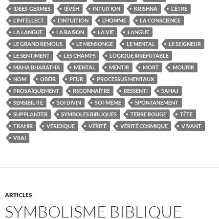
IDÉES-GERMES
IÉVÉH
INTUITION
KRISHNA
L'ÊTRE
L'INTELLECT
L'INTUITION
L’HOMME
LA CONSCIENCE
LA LANGUE
LA RAISON
LA VIE
LANGUE
LE GRAND REMOUS
LE MENSONGE
LE MENTAL
LE SEIGNEUR
LE SENTIMENT
LES CHAMPS
LOGIQUE IRRÉFUTABLE
MAHA BHARATHA
MENTAL
MENTIR
MORT
MOURIR
NOM
OBÉIR
PEUR
PROCESSUS MENTAUX
PROSAÏQUEMENT
RECONNAÎTRE
RESSENTI
SAHAJ
SENSIBILITÉ
SOI DIVIN
SOI-MÊME
SPONTANÉMENT
SUPPLANTER
SYMBOLES BIBLIQUES
TERRE ROUGE
TÊTE
TRAHIR
VÉRIDIQUE
VÉRITÉ
VÉRITÉ COSMIQUE
VIVANT
VRAI
ARTICLES
SYMBOLISME BIBLIQUE