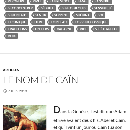
RÉPONDRE
RIVÉE
SA PRÉSENCE
SANG
SANSKRIT
SE CONCENTRER
SÉDUITE
SENS OBJECTIFS
SENSIBILITÉ
SENTIMENTS
SENTIR
SERPENT
SHÉKINA
SOI
TECHNIQUE
TITRE
TOMBEAU
TORRENT COSMIQUE
TRADITIONS
UN TIERS
VACARNE
VIDE
VIE ÉTERNELLE
VOIX
ARTICLES
LE NOM DE CAÏN
7 JUIN 2013
D
ans la Genèse, il est dit que Adam
et Ève avaient deux fils, Abel et Caïn,
et qu’il vint un jour où Caïn tua son