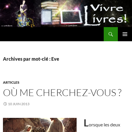
Aller
au
contenu
Recherche
MENU
PRINCI
Archives par mot-clé : Eve
ARTICLES
OÙ ME CHERCHEZ-VOUS ?
10 JUIN 2013
L
orsque les deux