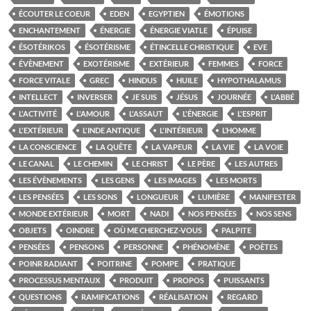
ÉCOUTER LE COEUR
EDEN
EGYPTIEN
ÉMOTIONS
ENCHANTEMENT
ÉNERGIE
ÉNERGIE VIATLE
ÉPUISE
ÉSOTÉRIKOS
ÉSOTÉRISME
ÉTINCELLE CHRISTIQUE
EVE
ÉVÈNEMENT
EXOTÉRISME
EXTÉRIEUR
FEMMES
FORCE
FORCE VITALE
GREC
HINDUS
HUILE
HYPOTHALAMUS
INTELLECT
INVERSER
JE SUIS
JÉSUS
JOURNÉE
L'ABBÉ
L'ACTIVITÉ
L'AMOUR
L'ASSAUT
L'ÉNERGIE
L'ESPRIT
L'EXTÉRIEUR
L'INDE ANTIQUE
L'INTÉRIEUR
L’HOMME
LA CONSCIENCE
LA QUÊTE
LA VAPEUR
LA VIE
LA VOIE
LE CANAL
LE CHEMIN
LE CHRIST
LE PÈRE
LES AUTRES
LES ÉVÈNEMENTS
LES GENS
LES IMAGES
LES MORTS
LES PENSÉES
LES SONS
LONGUEUR
LUMIÈRE
MANIFESTER
MONDE EXTÉRIEUR
MORT
NADI
NOS PENSÉES
NOS SENS
OBJETS
OINDRE
OÙ ME CHERCHEZ-VOUS
PALPITE
PENSÉES
PENSONS
PERSONNE
PHÉNOMÈNE
POÈTES
POINR RADIANT
POITRINE
POMPE
PRATIQUE
PROCESSUS MENTAUX
PRODUIT
PROPOS
PUISSANTS
QUESTIONS
RAMIFICATIONS
RÉALISATION
REGARD