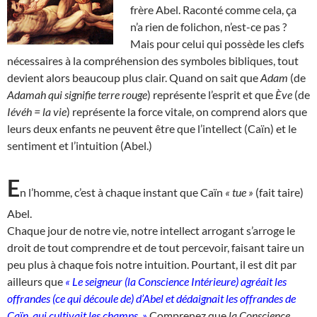
frère Abel. Raconté comme cela, ça
n’a rien de folichon, n’est-ce pas ?
Mais pour celui qui possède les clefs
nécessaires à la compréhension des symboles bibliques, tout
devient alors beaucoup plus clair. Quand on sait que
Adam
(de
Adamah qui signifie
terre rouge
) représente l’esprit et que
Ève
(de
Iévéh =
la vie
) représente la force vitale, on comprend alors que
leurs deux enfants ne peuvent être que l’intellect (Caïn) et le
sentiment et l’intuition (Abel.)
E
n l’homme, c’est à chaque instant que Caïn
« tue »
(fait taire)
Abel.
Chaque jour de notre vie, notre intellect arrogant s’arroge le
droit de tout comprendre et de tout percevoir, faisant taire un
peu plus à chaque fois notre intuition. Pourtant, il est dit par
ailleurs que
« Le seigneur (la Conscience Intérieure) agréait les
offrandes (ce qui découle de) d’Abel et dédaignait les offrandes de
Caïn, qui cultivait les champs. »
Comprenez que
la Conscience