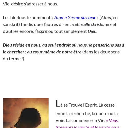
Vie, désire s’adresser à nous.
Les hindous le nomment «
Atome Germe du cœur
» (
Atma,
en
sanskrit) tandis que d’autres disent «
étincelle christique
» et
d’autres encore,
l’Esprit
ou tout simplement
Dieu
.
Dieu réside en nous, au seul endroit où nous ne penserions pas à
le chercher : au cœur même de notre être
(dans les deux sens
du terme !)
L
à se Trouve l’Esprit. Là cesse
enfin la recherche, la quête ou la
Voie. La commence la Vie.
« Vous
trouverez la vérité, et la vérité vous