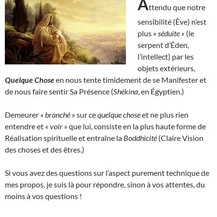
A
ttendu que notre
sensibilité (Ève) n’est
plus
« séduite »
(le
serpent d’Éden,
l’intellect) par les
objets extérieurs,
Quelque Chose
en nous tente timidement de se Manifester et
de nous faire sentir Sa Présence (
Shékina
, en Égyptien.)
Demeurer «
branché
» sur ce
quelque chose
et ne plus rien
entendre et «
voir
» que lui, consiste en la plus haute forme de
Réalisation spirituelle et entraîne la
Boddhicité
(Claire Vision
des choses et des êtres.)
Si vous avez des questions sur l’aspect purement technique de
mes propos, je suis là pour répondre, sinon à vos attentes, du
moins à vos questions !