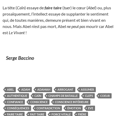
La tête (
Caïn
) essaye de
faire taire
(
tuer
) le cœur (
Abel
) ou, plus
prosaïquement, l’intellect essaye de supplanter le sentiment
qui, de toutes manières, demeure présent et bien vivant en
nous. Mais Abel n’est pas mort, Abel
ne peut pas
mourir car Abel
est
Le Vivant
!
Serge Baccino
ABEL
ADAM
ADAMAH
ARROGANT
ASSUMER
AUTHENTIQUE
CAÏN
CHAMPS DE BATAILLE
CLEFS
COEUR
CONFIANCE
CONSCIENCE
CONSCIENCE INTÉRIEURE
CONSÉQUENCES
CONTRADICTION
ÉMOTION
EVE
FAIRE TAIRE
FAIT TAIRE
FORCE VITALE
FRÈRE