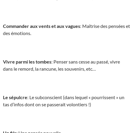
Commander aux vents et aux vagues
: Maîtrise des pensées et
des émotions.
Vivre parmi les tombes
: Penser sans cesse au passé, vivre
dans le remord, la rancune, les souvenirs, etc…
Le sépulcre
: Le subconscient (dans lequel « pourrissent » un
tas d’infos dont on se passerait volontiers !)
Un fils
: Une pensée nouvelle.