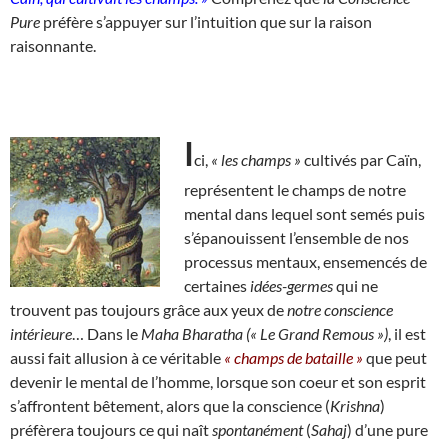
Pure
préfère s’appuyer sur l’intuition que sur la raison
raisonnante.
I
ci,
« les champs »
cultivés par Caïn,
représentent le champs de notre
mental dans lequel sont semés puis
s’épanouissent l’ensemble de nos
processus mentaux, ensemencés de
certaines
idées-germes
qui ne
trouvent pas toujours grâce aux yeux de
notre conscience
intérieure
… Dans le
Maha Bharatha (« Le Grand Remous »)
, il est
aussi fait allusion à ce véritable
« champs de bataille »
que peut
devenir le mental de l’homme, lorsque son coeur et son esprit
s’affrontent bêtement, alors que la conscience (
Krishna
)
préfèrera toujours ce qui naît
spontanément
(
Sahaj
) d’une pure