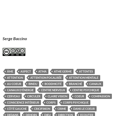
Serge Baccino
ÂME
ASPECT
ATMA
ATME GERME
ATTENTES
ATTENTION
ATTENTION FOCALISÉE
ATTENTION MENTALE
AU COEUR
BINDU
BODDHICITÉ
BRANCHÉ
CANAUX
CANAUX D'ÉNERGIE
CENTRE NERVEUX
CENTRE PSYCHIQUE
CERVEAU
CIRCULER
CLAIRE VISION
COEUR
COMPASSION
CONSCIENCE INTÉRIEUR
CORPS
CORPS PSYCHIQUE
CÔTÉ GAUCHE
CRICIFIXION
CRIME
DANS LE COEUR
DEDANS
DEHORS
DIEU
DIRECTION
ECOUTER