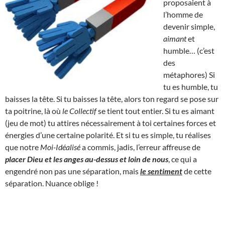
proposaient à
l’homme de
devenir simple,
aimant
et
humble… (c’est
des
métaphores) Si
tu es humble, tu
baisses la tête. Si tu baisses la tête, alors ton regard se pose sur
ta poitrine, là où
le Collectif
se tient tout entier. Si tu es aimant
(jeu de mot) tu attires nécessairement à toi certaines forces et
énergies d’une certaine polarité. Et si tu es simple, tu réalises
que notre
Moi-Idéalisé
a commis, jadis, l’erreur affreuse de
placer Dieu et les anges au-dessus et loin de nous
, ce qui a
engendré non pas une séparation, mais
le sentiment
de cette
séparation. Nuance oblige !