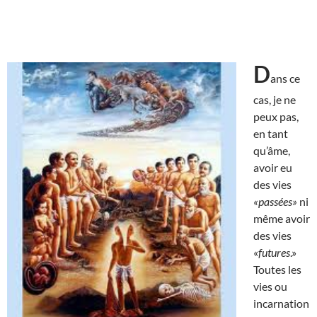
D
ans ce
cas, je ne
peux pas,
en tant
qu’âme,
avoir eu
des vies
«passées»
ni
même avoir
des vies
«
futures
.»
Toutes les
vies ou
incarnation