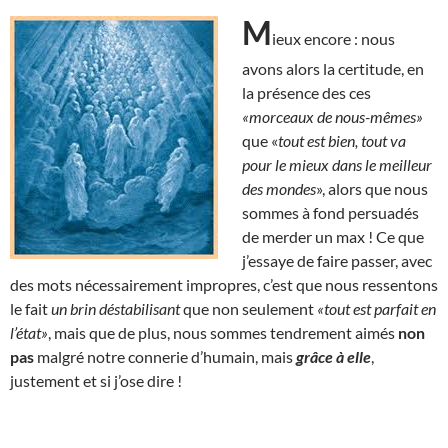
M
ieux encore : nous
avons alors la certitude, en
la présence des ces
«morceaux de nous-mêmes»
que «
tout est bien, tout va
pour le mieux dans le meilleur
des mondes
», alors que nous
sommes à fond persuadés
de merder un max ! Ce que
j’essaye de faire passer, avec
des mots nécessairement impropres, c’est que nous ressentons
le fait
un brin déstabilisant
que non seulement
«tout est parfait en
l’état»
, mais que de plus, nous sommes tendrement aimés
non
pas
malgré notre connerie d’humain, mais
grâce à elle
,
justement et si j’ose dire !