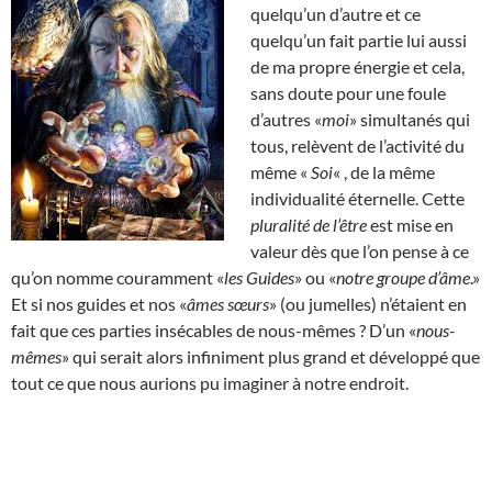
quelqu’un d’autre et ce
quelqu’un fait partie lui aussi
de ma propre énergie et cela,
sans doute pour une foule
d’autres «
moi
» simultanés qui
tous, relèvent de l’activité du
même «
Soi
« , de la même
individualité éternelle. Cette
pluralité de l’être
est mise en
valeur dès que l’on pense à ce
qu’on nomme couramment «
les Guides
» ou «
notre groupe d’âme
.»
Et si nos guides et nos «
âmes sœurs
» (ou jumelles) n’étaient en
fait que ces parties insécables de nous-mêmes ? D’un «
nous-
mêmes
» qui serait alors infiniment plus grand et développé que
tout ce que nous aurions pu imaginer à notre endroit.