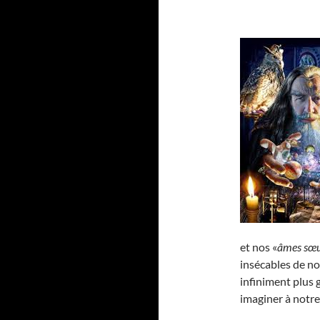
et nos «
âmes sœu
insécables de n
infiniment plus 
imaginer à notre