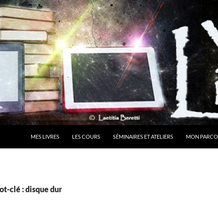
MES LIVRES
LES COURS
SÉMINAIRES ET ATELIERS
MON PARCO
t-clé : disque dur