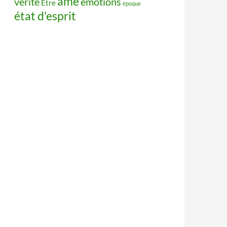
âme
vérité
émotions
Être
époque
état d'esprit