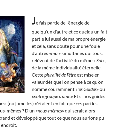
J
e fais partie de l’énergie de
quelqu’un d’autre et ce quelqu’un fait
partie lui aussi de ma propre énergie
et cela, sans doute pour une foule
d’autres «
moi
» simultanés qui tous,
relèvent de l’activité du même «
Soi
« ,
de la même individualité éternelle.
Cette
pluralité de l’être
est mise en
valeur dès que l’on pense à ce qu’on
nomme couramment «
les Guides
» ou
«
notre groupe d’âme
.» Et si nos guides
rs
» (ou jumelles) n’étaient en fait que ces parties
ous-mêmes ? D’un «
nous-mêmes
» qui serait alors
grand et développé que tout ce que nous aurions pu
 endroit.