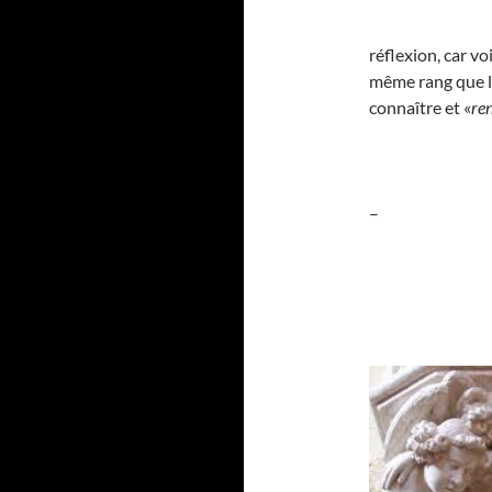
réflexion, car vo
même rang que le
connaître et «
re
–