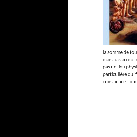
la somme de tou
mais pas au mê
pas un lieu phys
particulière qui
conscience, comm