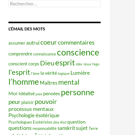
Rechercher :
L’ÉMAIL DES MOTS
coeur
commentaires
autrui
assumer
conscience
comprendre
connaissance
esprit
Dieu
conscient
corps
idée
Jésus
l'ego
l'esprit
Lumière
la vérité
l'âme
logique
l’homme
mental
Maîtres
personne
Moi-Idéalisé
pensées
paix
pouvoir
peur
plaisir
processus mentaux
Psychologie ésotérique
question
Psychologues Esotéristes
psy éso
questions
sujet
sanskrit
responsabilité
Terre