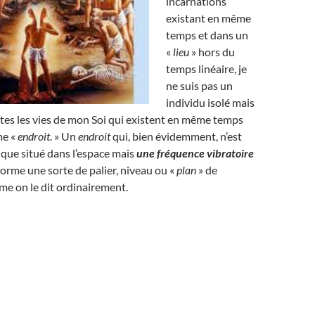
incarnations
existant en même
temps et dans un
«
lieu
» hors du
temps linéaire, je
ne suis pas un
individu isolé mais
tes les vies de mon Soi qui existent en même temps
me «
endroit
. » Un
endroit
qui, bien évidemment, n’est
ique situé dans l’espace mais
une fréquence vibratoire
 forme une sorte de palier, niveau ou «
plan
» de
e on le dit ordinairement.