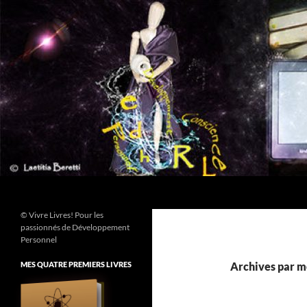
Aller
au
contenu
Recherche
© Vivre Livres! Pour les
passionnés de Développement
Personnel
MES QUATRE PREMIERS LIVRES
Archives par mo