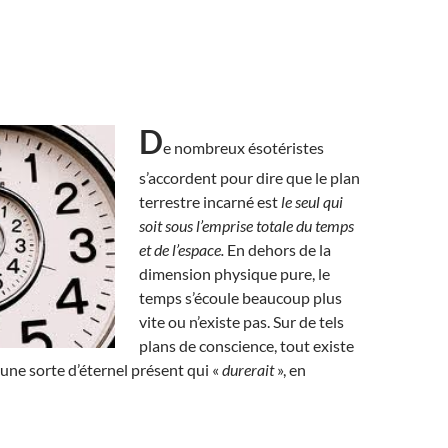
D
e nombreux ésotéristes
s’accordent pour dire que le plan
terrestre incarné est
le seul qui
soit sous l’emprise totale du temps
et de l’espace.
En dehors de la
dimension physique pure, le
temps s’écoule beaucoup plus
vite ou n’existe pas. Sur de tels
plans de conscience, tout existe
ne sorte d’éternel présent qui «
durerait
», en