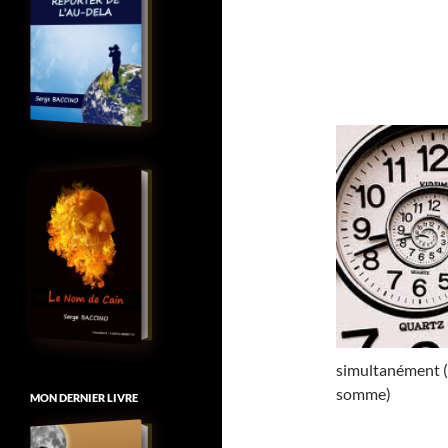
simultanément (u
somme)
MON DERNIER LIVRE