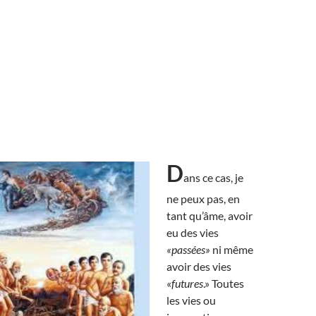
D
ans ce cas, je
ne peux pas, en
tant qu’âme, avoir
eu des vies
«passées»
ni même
avoir des vies
«
futures
.» Toutes
les vies ou