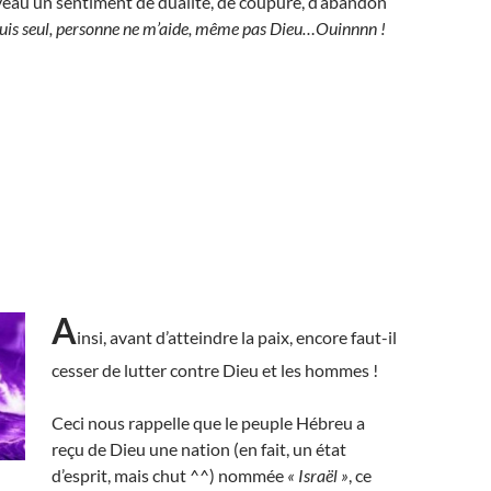
eau un sentiment de dualité, de coupure, d’abandon
suis seul, personne ne m’aide, même pas Dieu…Ouinnnn !
A
insi, avant d’atteindre la paix, encore faut-il
cesser de lutter contre Dieu et les hommes !
Ceci nous rappelle que le peuple Hébreu a
reçu de Dieu une nation (en fait, un état
d’esprit, mais chut ^^) nommée
« Israël »
, ce