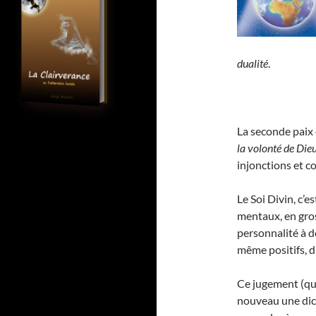
dualité
.
La seconde paix 
la volonté de Dieu
injonctions et co
Le Soi Divin, c’e
mentaux, en gros
personnalité à d
même positifs, 
Ce jugement (qui
nouveau une dich