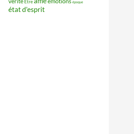
âme
vérité
émotions
Être
époque
état d'esprit