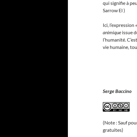
qui signifie à pe
Sarrow El )
Ici, l’expression
animique
issue d
l’humanité. C’es
vie humaine, to
Serge Baccino
(Note : Sauf pou
gratuites)