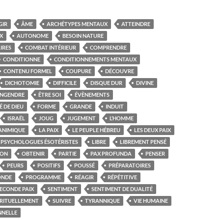
GIR
ÂME
ARCHÉTYPES MENTAUX
ATTEINDRE
IX
AUTONOME
BESOIN NATURE
IRES
COMBAT INTÉRIEUR
COMPRENDRE
CONDITIONNE
CONDITIONNEMENTS MENTAUX
CONTENU FORMEL
COUPURE
DÉCOUVRE
DICHOTOMIE
DIFFICILE
DISQUE DUR
DIVINE
ENGENDRE
ÊTRE SOI
ÉVÈNEMENTS
É DE DIEU
FORME
GRANDE
INDUIT
ISRAËL
JOUG
JUGEMENT
L’HOMME
ANIMIQUE
LA PAIX
LE PEUPLE HÉBREU
LES DEUX PAIX
S PSYCHOLOGUES ÉSOTÉRISTES
LIBRE
LIBREMENT PENSÉ
ION
OBTENIR
PARTIE
PAX PROFUNDA
PENSER
PEURS
POSITIFS
POUSSÉ
PRÉPARATOIRES
ONDE
PROGRAMME
RÉAGIR
RÉPÉTITIVE
ECONDE PAIX
SENTIMENT
SENTIMENT DE DUALITÉ
IRITUELLEMENT
SUIVRE
TYRANNIQUE
VIE HUMAINE
NNELLE