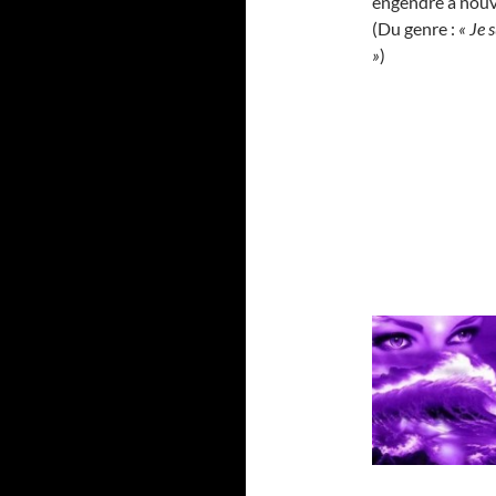
engendre à nouv
(Du genre :
« Je 
»
)