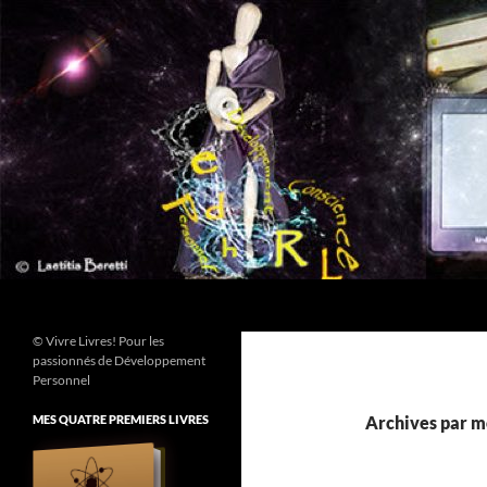
Aller
au
contenu
Recherche
© Vivre Livres! Pour les
passionnés de Développement
Personnel
MES QUATRE PREMIERS LIVRES
Archives par mo