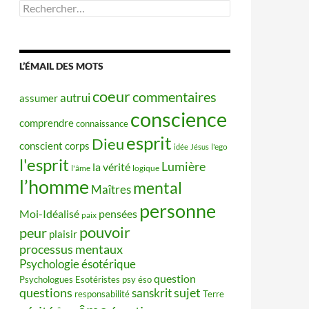
Rechercher :
L’ÉMAIL DES MOTS
coeur
commentaires
autrui
assumer
conscience
comprendre
connaissance
esprit
Dieu
conscient
corps
idée
Jésus
l'ego
l'esprit
Lumière
la vérité
l'âme
logique
l’homme
mental
Maîtres
personne
Moi-Idéalisé
pensées
paix
pouvoir
peur
plaisir
processus mentaux
Psychologie ésotérique
question
Psychologues Esotéristes
psy éso
questions
sujet
sanskrit
responsabilité
Terre