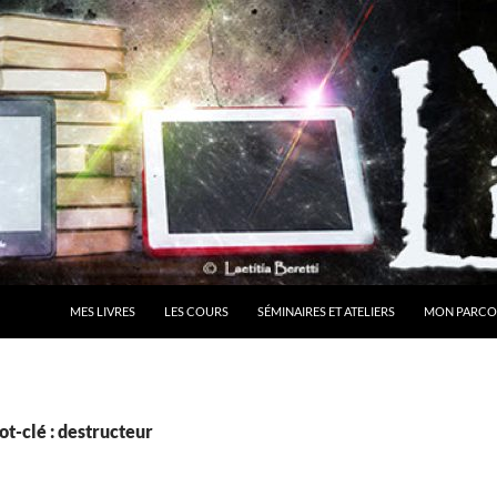
MES LIVRES
LES COURS
SÉMINAIRES ET ATELIERS
MON PARCO
t-clé : destructeur