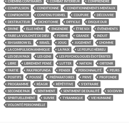
CHEMINS CONTRAIRES
COMBAT INTÉRIEUR
COMPRENDRE
COMPULSION
CONDITIONNE
CONDITIONNEMENTS MENTAUX
CONFRONTER
CONTENU FORMEL
COUPURE
DÉCOUVRE
DESTRUCTEUR
DICHOTOMIE
DIFFICILE
DISQUE DUR
DIVINE
ELLE-MÊME
ENGENDRE
ÊTRE SOI
ÉVÈNEMENTS
FAIRE LA VOLONTÉ DE DIEU
FORME
GRANDE
INDUIT
ISH SARROW EL
ISRAËL
JOUG
JUGEMENT
L’HOMME
LA COMPULSION ANIMIQUE
LA PAIX
LE PEUPLE HÉBREU
LES DEUX PAIX
LES GENS
LES PSYCHOLOGUES ÉSOTÉRISTES
LIBRE
LIBREMENT PENSÉ
LUTTER
NATION
OBTENIR
PARTIE
PAX PROFUNDA
PENSER
PERSONNALITÉ
PEURS
POSITIFS
POUSSÉ
PRÉPARATOIRES
PRIVE
PROFONDE
PROGRAMME
RÉAGIR
RÉPÉTITIVE
S'EXTRAIRE
SECONDE PAIX
SENTIMENT
SENTIMENT DE DUALITÉ
SOI DIVIN
SPIRITUELLEMENT
SUIVRE
TYRANNIQUE
VIE HUMAINE
VOLONTÉ PERSONNELLE