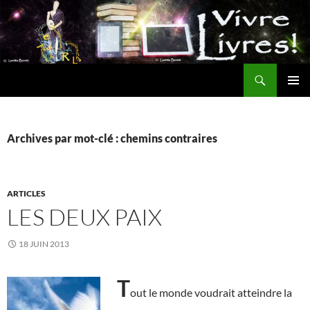
Aller
au
contenu
Recherche
MENU
PRINCI
Archives par mot-clé : chemins contraires
ARTICLES
LES DEUX PAIX
18 JUIN 2013
T
out le monde voudrait atteindre la