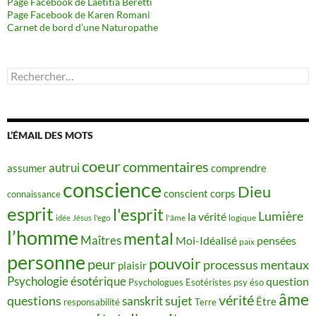
Page Facebook de Laetitia Beretti
Page Facebook de Karen Romani
Carnet de bord d’une Naturopathe
Rechercher :
L’ÉMAIL DES MOTS
coeur
commentaires
autrui
assumer
comprendre
conscience
Dieu
conscient
corps
connaissance
esprit
l'esprit
Lumière
la vérité
idée
Jésus
l'ego
l'âme
logique
l’homme
mental
Maîtres
Moi-Idéalisé
pensées
paix
personne
pouvoir
peur
processus mentaux
plaisir
Psychologie ésotérique
question
Psychologues Esotéristes
psy éso
âme
vérité
questions
sujet
sanskrit
Être
responsabilité
Terre