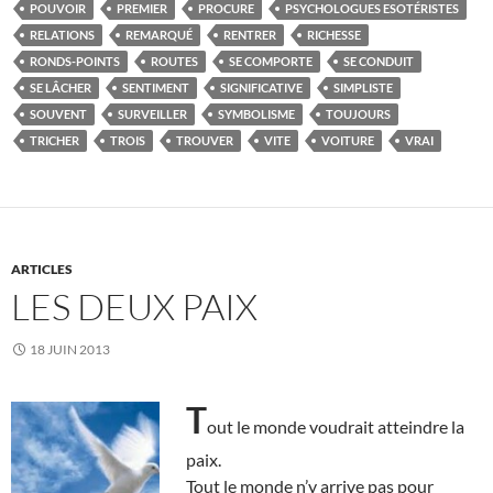
POUVOIR
PREMIER
PROCURE
PSYCHOLOGUES ESOTÉRISTES
RELATIONS
REMARQUÉ
RENTRER
RICHESSE
RONDS-POINTS
ROUTES
SE COMPORTE
SE CONDUIT
SE LÂCHER
SENTIMENT
SIGNIFICATIVE
SIMPLISTE
SOUVENT
SURVEILLER
SYMBOLISME
TOUJOURS
TRICHER
TROIS
TROUVER
VITE
VOITURE
VRAI
ARTICLES
LES DEUX PAIX
18 JUIN 2013
T
out le monde voudrait atteindre la
paix.
Tout le monde n’y arrive pas pour