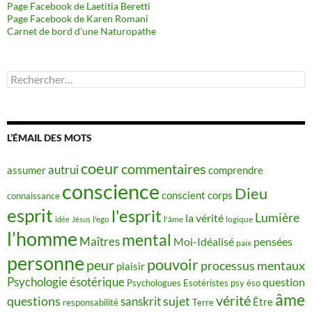
Page Facebook de Laetitia Beretti
Page Facebook de Karen Romani
Carnet de bord d’une Naturopathe
Rechercher :
L’ÉMAIL DES MOTS
coeur
commentaires
autrui
assumer
comprendre
conscience
Dieu
conscient
corps
connaissance
esprit
l'esprit
Lumière
la vérité
idée
Jésus
l'ego
l'âme
logique
l’homme
mental
Maîtres
Moi-Idéalisé
pensées
paix
personne
pouvoir
peur
processus mentaux
plaisir
Psychologie ésotérique
question
Psychologues Esotéristes
psy éso
âme
vérité
questions
sujet
sanskrit
Être
responsabilité
Terre