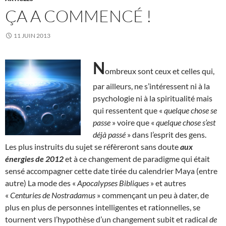
ÇA A COMMENCÉ !
11 JUIN 2013
N
ombreux sont ceux et celles qui,
par ailleurs, ne s’intéressent ni à la
psychologie ni à la spiritualité mais
qui ressentent que «
quelque chose se
passe
» voire que «
quelque chose s’est
déjà passé
» dans l’esprit des gens.
Les plus instruits du sujet se réfèreront sans doute
aux
énergies de 2012
et à ce changement de paradigme qui était
sensé accompagner cette date tirée du calendrier Maya (entre
autre) La mode des «
Apocalypses Bibliques
» et autres
«
Centuries de Nostradamus
» commençant un peu à dater, de
plus en plus de personnes intelligentes et rationnelles, se
tournent vers l’hypothèse d’un changement subit et radical
de