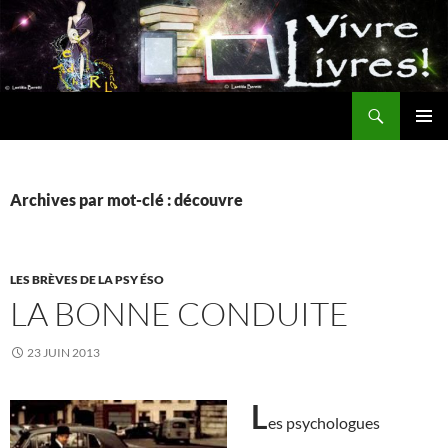
Aller
au
contenu
Recherche
MENU
PRINCI
Archives par mot-clé : découvre
LES BRÈVES DE LA PSY ÉSO
LA BONNE CONDUITE
23 JUIN 2013
L
es psychologues