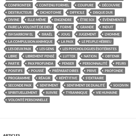
CONFRONTER
CONTENU FORMEL
COUPURE
DÉCOUVRE
DESTRUCTEUR
DICHOTOMIE
DIFFICILE
DISQUE DUR
DIVINE
ELLE-MÊME
ENGENDRE
ÊTRE SOI
ÉVÈNEMENTS
FAIRE LA VOLONTÉ DE DIEU
FORME
GRANDE
INDUIT
ISH SARROW EL
ISRAËL
JOUG
JUGEMENT
L’HOMME
LA COMPULSION ANIMIQUE
LA PAIX
LE PEUPLE HÉBREU
LES DEUX PAIX
LES GENS
LES PSYCHOLOGUES ÉSOTÉRISTES
LIBRE
LIBREMENT PENSÉ
LUTTER
NATION
OBTENIR
PARTIE
PAX PROFUNDA
PENSER
PERSONNALITÉ
PEURS
POSITIFS
POUSSÉ
PRÉPARATOIRES
PRIVE
PROFONDE
PROGRAMME
RÉAGIR
RÉPÉTITIVE
S'EXTRAIRE
SECONDE PAIX
SENTIMENT
SENTIMENT DE DUALITÉ
SOI DIVIN
SPIRITUELLEMENT
SUIVRE
TYRANNIQUE
VIE HUMAINE
VOLONTÉ PERSONNELLE
ARTICLES