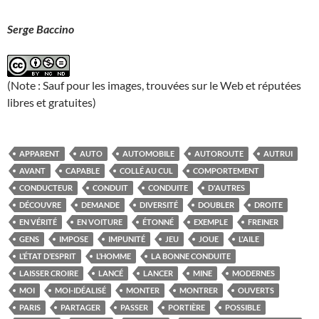
Serge Baccino
(Note : Sauf pour les images, trouvées sur le Web et réputées
libres et gratuites)
APPARENT
AUTO
AUTOMOBILE
AUTOROUTE
AUTRUI
AVANT
CAPABLE
COLLÉ AU CUL
COMPORTEMENT
CONDUCTEUR
CONDUIT
CONDUITE
D'AUTRES
DÉCOUVRE
DEMANDE
DIVERSITÉ
DOUBLER
DROITE
EN VÉRITÉ
EN VOITURE
ÉTONNÉ
EXEMPLE
FREINER
GENS
IMPOSE
IMPUNITÉ
JEU
JOUE
L'AILE
L’ÉTAT D’ESPRIT
L’HOMME
LA BONNE CONDUITE
LAISSER CROIRE
LANCÉ
LANCER
MINE
MODERNES
MOI
MOI-IDÉALISÉ
MONTER
MONTRER
OUVERTS
PARIS
PARTAGER
PASSER
PORTIÈRE
POSSIBLE