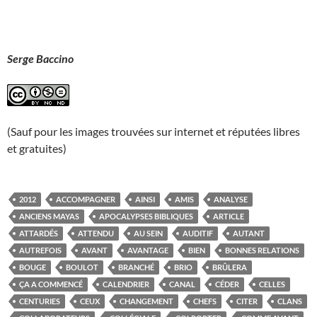
Serge Baccino
(Sauf pour les images trouvées sur internet et réputées libres
et gratuites)
2012
ACCOMPAGNER
AINSI
AMIS
ANALYSE
ANCIENS MAYAS
APOCALYPSES BIBLIQUES
ARTICLE
ATTARDÉS
ATTENDU
AU SEIN
AUDITIF
AUTANT
AUTREFOIS
AVANT
AVANTAGE
BIEN
BONNES RELATIONS
BOUGE
BOULOT
BRANCHÉ
BRIO
BRÛLERA
ÇA A COMMENCÉ
CALENDRIER
CANAL
CÉDER
CELLES
CENTURIES
CEUX
CHANGEMENT
CHEFS
CITER
CLANS