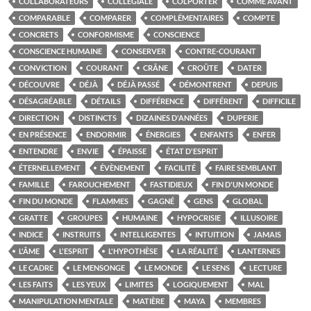
COLLABORATEURS
COLLÉGIALE
COLPORTER
COMME AVANT
COMPARABLE
COMPARER
COMPLÉMENTAIRES
COMPTE
CONCRETS
CONFORMISME
CONSCIENCE
CONSCIENCE HUMAINE
CONSERVER
CONTRE-COURANT
CONVICTION
COURANT
CRÂNE
CROÛTE
DATER
DÉCOUVRE
DÉJÀ
DÉJÀ PASSÉ
DÉMONTRENT
DEPUIS
DÉSAGRÉABLE
DÉTAILS
DIFFÉRENCE
DIFFÉRENT
DIFFICILE
DIRECTION
DISTINCTS
DIZAINES D'ANNÉES
DUPERIE
EN PRÉSENCE
ENDORMIR
ÉNERGIES
ENFANTS
ENFER
ENTENDRE
ENVIE
ÉPAISSE
ÉTAT D'ESPRIT
ÉTERNELLEMENT
ÉVÈNEMENT
FACILITÉ
FAIRE SEMBLANT
FAMILLE
FAROUCHEMENT
FASTIDIEUX
FIN D'UN MONDE
FIN DU MONDE
FLAMMES
GAGNÉ
GENS
GLOBAL
GRATTE
GROUPES
HUMAINE
HYPOCRISIE
ILLUSOIRE
INDICE
INSTRUITS
INTELLIGENTES
INTUITION
JAMAIS
L'ÂME
L'ESPRIT
L'HYPOTHÈSE
LA RÉALITÉ
LANTERNES
LE CADRE
LE MENSONGE
LE MONDE
LE SENS
LECTURE
LES FAITS
LES YEUX
LIMITES
LOGIQUEMENT
MAL
MANIPULATION MENTALE
MATIÈRE
MAYA
MEMBRES