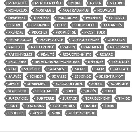
MENTALITÉ
MERDE EN BOÎTE
MOINS
NAGER
NATURE
NOMBREUX
NOSTALGIE
NOSTRADAMUS
NOUVEAU
OBSERVER
OPPOSÉS
PARADIGME
PARENTS
PARLANT
PERDRE
PERSONNES
PEUR
PHILOSOPHE
POLARITÉS
PRENDRE
PROCHES
PROPHÉTISÉ
PROSTITUER
PSUKE LOGOS
PSYCHOLOGIE
QUELQUE CHOSE
QUESTION
RADICAL
RADIO VÉRITÉ
RAISON
RAREMENT
RASSURANT
RATIONNELLES
RÉALITÉ
RÉDUCTIONNISTE
REGARD
RELATIONS
RELATIONS HARMONIEUSES
RÉPONSE
RÉSULTATS
RIEN
S'OPÉRER
SAGEMENT
SAINES
SALIR
SATISFAIT
SAUVÉE
SCINDER
SE PASSE
SE SCINDE
SE SENTIR MOT
SIESTE
SOBREMENT
SOCIOCULTUREL
SOLEIL
SOUHAITE
SOUPIRENT
SPIRITUALITÉ
SUBIT
SUCCÈS
SUITE
SUPERFICIEL
SUR TERRE
SURFACE
TERRIBLEMENT
TIMIDE
TORT
TOUJOURS
TOUT VA BIEN
TRAHIR
TRIBU
USUELLES
VESSIE
VOIR
VUE PSYCHIQUE