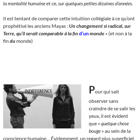
la mentalité humaine
et ce,
sur quelques petites dizaines d’années.
Il est tentant de comparer cette intuition collégiale à ce qu’ont
prophétisé les anciens Mayas :
Un changement si radical, sur
Terre, qu’il serait comparable à la fin
d’un
monde
» (et non à la
fin
du
monde)
P
our qui sait
observer sans
craindre de se salir les
yeux, il est évident
que «
quelque chose
bouge
» au sein de la
conscience humaine… Évidemment, un regard plus superficiel