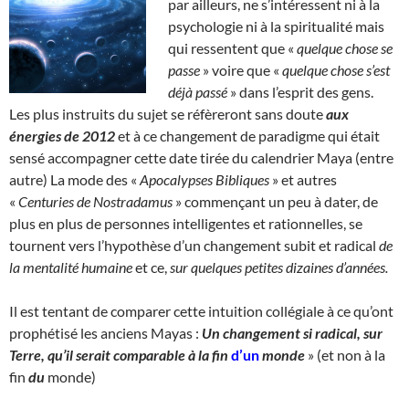
par ailleurs, ne s’intéressent ni à la
psychologie ni à la spiritualité mais
qui ressentent que «
quelque chose se
passe
» voire que «
quelque chose s’est
déjà passé
» dans l’esprit des gens.
Les plus instruits du sujet se réfèreront sans doute
aux
énergies de 2012
et à ce changement de paradigme qui était
sensé accompagner cette date tirée du calendrier Maya (entre
autre) La mode des «
Apocalypses Bibliques
» et autres
«
Centuries de Nostradamus
» commençant un peu à dater, de
plus en plus de personnes intelligentes et rationnelles, se
tournent vers l’hypothèse d’un changement subit et radical
de
la mentalité humaine
et ce,
sur quelques petites dizaines d’années.
Il est tentant de comparer cette intuition collégiale à ce qu’ont
prophétisé les anciens Mayas :
Un changement si radical, sur
Terre, qu’il serait comparable à la fin
d’un
monde
» (et non à la
fin
du
monde)