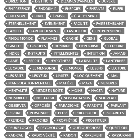
DIRECTION
DISTINCTS
DIZAINES D'ANNÉES
DUPERIE
EN PRÉSENCE
ENDORMIR
ÉNERGIES
ENFANTS
ENFER
ENTENDRE
ENVIE
ÉPAISSE
ÉTAT D'ESPRIT
ÉTERNELLEMENT
ÉVÈNEMENT
FACILITÉ
FAIRE SEMBLANT
FAMILLE
FAROUCHEMENT
FASTIDIEUX
FIN D'UN MONDE
FIN DU MONDE
FLAMMES
GAGNÉ
GENS
GLOBAL
GRATTE
GROUPES
HUMAINE
HYPOCRISIE
ILLUSOIRE
INDICE
INSTRUITS
INTELLIGENTES
INTUITION
JAMAIS
L'ÂME
L'ESPRIT
L'HYPOTHÈSE
LA RÉALITÉ
LANTERNES
LE CADRE
LE MENSONGE
LE MONDE
LE SENS
LECTURE
LES FAITS
LES YEUX
LIMITES
LOGIQUEMENT
MAL
MANIPULATION MENTALE
MATIÈRE
MAYA
MEMBRES
MENTALITÉ
MERDE EN BOÎTE
MOINS
NAGER
NATURE
NOMBREUX
NOSTALGIE
NOSTRADAMUS
NOUVEAU
OBSERVER
OPPOSÉS
PARADIGME
PARENTS
PARLANT
PERDRE
PERSONNES
PEUR
PHILOSOPHE
POLARITÉS
PRENDRE
PROCHES
PROPHÉTISÉ
PROSTITUER
PSUKE LOGOS
PSYCHOLOGIE
QUELQUE CHOSE
QUESTION
RADICAL
RADIO VÉRITÉ
RAISON
RAREMENT
RASSURANT