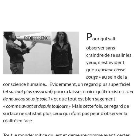
P
our qui sait
observer sans
craindre de se salir les
yeux, il est évident
que «
quelque chose
bouge
» au sein de la
conscience humaine… Évidemment, un regard plus superficiel
(
et surtout plus rassurant
) pourra laisser croire qu’il n’existe «
rien
de nouveau sous le soleil
» et que tout est bien sagement
«
comme avant et depuis toujours
» Mais cette fois, ce regard de
surface ne satisfait plus ceux qui n’ont pas peur d’observer la
réalité en face.
Tout le monde voit ce qui est et demeure comme avant, certes,