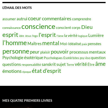
L’ÉMAIL DES MOTS
coeur
commentaires
autrui
assumer
comprendre
conscience
Dieu
conscient
corps
connaissance
esprit
l'esprit
Lumière
la vérité
idée
Jésus
l'ego
l'âme
logique
l’homme
mental
Maîtres
Moi-Idéalisé
pensées
paix
personne
pouvoir
peur
processus mentaux
plaisir
Psychologie ésotérique
question
Psychologues Esotéristes
psy éso
âme
vérité
questions
sujet
sanskrit
Être
responsabilité
Terre
état d'esprit
émotions
époque
MES QUATRE PREMIERS LIVRES