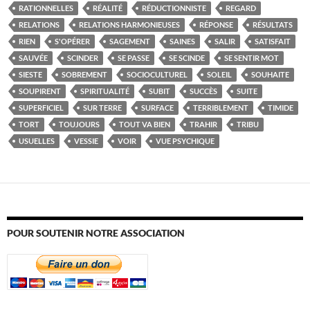
RATIONNELLES
RÉALITÉ
RÉDUCTIONNISTE
REGARD
RELATIONS
RELATIONS HARMONIEUSES
RÉPONSE
RÉSULTATS
RIEN
S'OPÉRER
SAGEMENT
SAINES
SALIR
SATISFAIT
SAUVÉE
SCINDER
SE PASSE
SE SCINDE
SE SENTIR MOT
SIESTE
SOBREMENT
SOCIOCULTUREL
SOLEIL
SOUHAITE
SOUPIRENT
SPIRITUALITÉ
SUBIT
SUCCÈS
SUITE
SUPERFICIEL
SUR TERRE
SURFACE
TERRIBLEMENT
TIMIDE
TORT
TOUJOURS
TOUT VA BIEN
TRAHIR
TRIBU
USUELLES
VESSIE
VOIR
VUE PSYCHIQUE
POUR SOUTENIR NOTRE ASSOCIATION