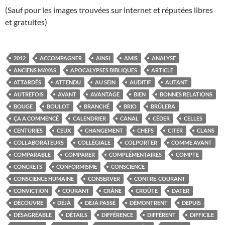
(Sauf pour les images trouvées sur internet et réputées libres
et gratuites)
2012
ACCOMPAGNER
AINSI
AMIS
ANALYSE
ANCIENS MAYAS
APOCALYPSES BIBLIQUES
ARTICLE
ATTARDÉS
ATTENDU
AU SEIN
AUDITIF
AUTANT
AUTREFOIS
AVANT
AVANTAGE
BIEN
BONNES RELATIONS
BOUGE
BOULOT
BRANCHÉ
BRIO
BRÛLERA
ÇA A COMMENCÉ
CALENDRIER
CANAL
CÉDER
CELLES
CENTURIES
CEUX
CHANGEMENT
CHEFS
CITER
CLANS
COLLABORATEURS
COLLÉGIALE
COLPORTER
COMME AVANT
COMPARABLE
COMPARER
COMPLÉMENTAIRES
COMPTE
CONCRETS
CONFORMISME
CONSCIENCE
CONSCIENCE HUMAINE
CONSERVER
CONTRE-COURANT
CONVICTION
COURANT
CRÂNE
CROÛTE
DATER
DÉCOUVRE
DÉJÀ
DÉJÀ PASSÉ
DÉMONTRENT
DEPUIS
DÉSAGRÉABLE
DÉTAILS
DIFFÉRENCE
DIFFÉRENT
DIFFICILE