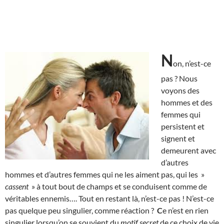
N
on, n’est-ce
pas ? Nous
voyons des
hommes et des
femmes qui
persistent et
signent et
demeurent avec
d’autres
hommes et d’autres femmes qui ne les aiment pas, qui les »
cassent
» à tout bout de champs et se conduisent comme de
véritables ennemis…. Tout en restant là, n’est-ce pas ! N’est-ce
pas quelque peu singulier, comme réaction ?
C
e n’est en rien
singulier lorsqu’on se souvient du
motif secret
de ce choix de vie