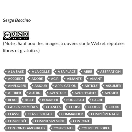
Serge Baccino
(Note : Sauf pour les images, trouvées sur le Web et réputées
libres et gratuites)
À LA BASE
À LA COLLE
À SA PLACE
ABBÉ
ABERRATION
ACCORDE
ADORE
AGIR
AIMANTE
AMANT
AMÉLIORER
AMOUR
APPLICATION
ARTICLE
ASSUMER
ATTIRER
AUTRUI
AVENTURE
AVOIR HONTE
AVOUER
BEAU
BELLE
BOURBIER
BOURREAU
CACHÉ
CAUSES PREMIÈRES
CHANCES
CHOISI
CHOISIR
CHOIX
CLASSE
CLASSE SOCIALE
COMMANDER
COMPLÉMENTAIRE
COMPLEXÉE
COMPULSIVEMENT
CONJOINT
CONJOINTS AMOUREUX
CONSCIENTS
COUPLE DE FORCE