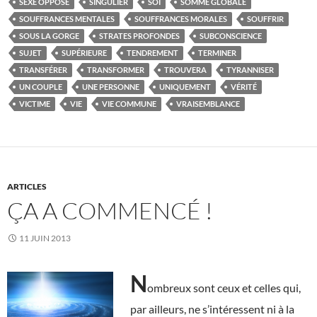
SEXE OPPOSÉ
SINGULIER
SOI
SOMME GLOBALE
SOUFFRANCES MENTALES
SOUFFRANCES MORALES
SOUFFRIR
SOUS LA GORGE
STRATES PROFONDES
SUBCONSCIENCE
SUJET
SUPÉRIEURE
TENDREMENT
TERMINER
TRANSFÉRER
TRANSFORMER
TROUVERA
TYRANNISER
UN COUPLE
UNE PERSONNE
UNIQUEMENT
VÉRITÉ
VICTIME
VIE
VIE COMMUNE
VRAISEMBLANCE
ARTICLES
ÇA A COMMENCÉ !
11 JUIN 2013
N
ombreux sont ceux et celles qui,
par ailleurs, ne s’intéressent ni à la