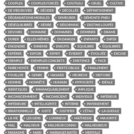
COUPLES
COUPLES FORCÉS
COUTEAU
CRUEL
CULTIVE
DE VIES EN VIES
DÉCIDER
DÉCOLLÉS
DÉFINITIVEMENT
DÉGRADATIONS MORALES
DEMEURER
DÉMONTE-PNEU
DÉSÉQUILIBRÉE
DÉSIRE
DÉSORMAIS
DESTINS LOUPÉS
DEVOIRS
DOMAINE
DOMAINES
DOMINER
DRAME
DURER
ELLES-MÊMES
EN DANGER
ENFANTS
ENFER
ENGENDRE
ENNEMIS
ENSUITE
EQUILIBRE
ÉQUILIBRÉE
ESPÉRER
ESPOIR
ESPRIT
ÉVIDENT
ÉVOLUÉE
EXCUSE
EXEMPLE
EXEMPLES CONCRETS
EXISTENCE
FACE
FAIRE HONTE
FEMME
FIERTÉ OBLIGE
FINALEMENT
FOUILLER
GENRE
HASARD
HEUREUX
HISTOIRE
HOMME
HONNÊTE
HUMAIN
HYPOCRITE
IDÉALE
IDENTIQUES
IMMANQUABLEMENT
IMPLIQUE
INCONSCIEMMENT
INCONSCIENT
INDIVIDUS
INFÉRIEUR
INFÉRIEURE
INTELLIGENTE
INTERNE
INVERSEMENT
IRRATIONNELLE
JUSTE
JUSTIFIER
L'ÉTAU
LA GUEULE
LA VIE
LES GENS
LUMINEUX
MAÎTRESSE
MAJORITÉ
MAL
MALHEUR
MALHEUR CONNU
MALHEUREUX
MARASME
MARI
MARIAGES RATÉS
MENTALE