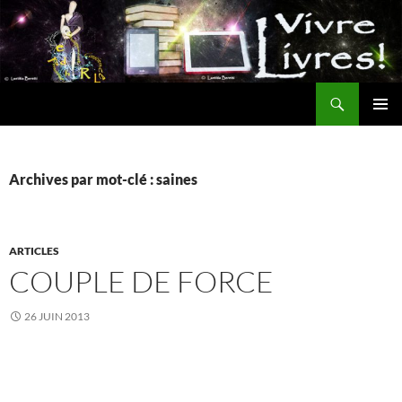
Aller
au
contenu
Recherche
MENU
PRINCI
Archives par mot-clé : saines
ARTICLES
COUPLE DE FORCE
26 JUIN 2013