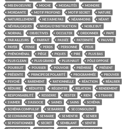
MIS EN OEUVRE
MOCHE
MODALITÉS
MOINDRE
MORDANTE
MOTIF PROFOND
MOTIF SECRET
NATURE
NATURELLEMENT
NE S'AIME PAS
NÉANMOINS
NÉANT
NÉVRALGIQUES
NIVEAU D'INSTRUCTION
NOBLE BUT
NORMAL
OBJECTIVES
OCCULTER
ORDONNER
PAPE
PAR AILLEURS
PARFAIT
PASSÉE
PATERNITÉ
PAUVRE
PAYER
PENSE
PERDS
PERSONNE
PEUR
PHÉNOMÉNAL
PIÈGE
PIQUES
PIRE
PLUS BAS
PLUS CLEAN
PLUS GRAND
PLUS HAUT
PÔLE OPPOSÉ
POURSUIT
POUSSER
POUVOIR
PRÉMISSE
PRÉSENT
PRÉSENTE
PRINCIPE DE POLARITÉ
PROGRAMMÉE
PROUVER
PSYCHÉ
RAREMENT
RATIONNELLE
RÉACTION
RÉALISER
RÉDUIRE
RÉDUITES
RÉGENTER
RELATION
RENDEMENT
RESPONSABILITÉ
RESSERRE
RESTER
RIEN
S TRAHIR
S'AIMER
S'ASSOCIE
SAINES
SAINS
SCHÉMA
SCHÉMA COMPULSIF
SE BARRER
SE CONSOLENT
SE CONVAINCRE
SE MARIE
SE MENTIR
SE NIER
SE POSITIONNER
SECRET
SEMBLANT
SENTIR