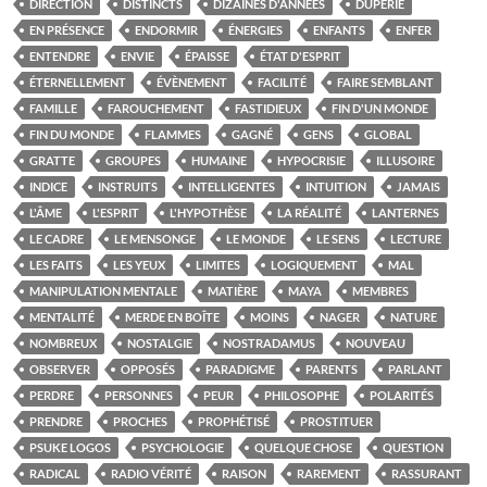
DIRECTION
DISTINCTS
DIZAINES D'ANNÉES
DUPERIE
EN PRÉSENCE
ENDORMIR
ÉNERGIES
ENFANTS
ENFER
ENTENDRE
ENVIE
ÉPAISSE
ÉTAT D'ESPRIT
ÉTERNELLEMENT
ÉVÈNEMENT
FACILITÉ
FAIRE SEMBLANT
FAMILLE
FAROUCHEMENT
FASTIDIEUX
FIN D'UN MONDE
FIN DU MONDE
FLAMMES
GAGNÉ
GENS
GLOBAL
GRATTE
GROUPES
HUMAINE
HYPOCRISIE
ILLUSOIRE
INDICE
INSTRUITS
INTELLIGENTES
INTUITION
JAMAIS
L'ÂME
L'ESPRIT
L'HYPOTHÈSE
LA RÉALITÉ
LANTERNES
LE CADRE
LE MENSONGE
LE MONDE
LE SENS
LECTURE
LES FAITS
LES YEUX
LIMITES
LOGIQUEMENT
MAL
MANIPULATION MENTALE
MATIÈRE
MAYA
MEMBRES
MENTALITÉ
MERDE EN BOÎTE
MOINS
NAGER
NATURE
NOMBREUX
NOSTALGIE
NOSTRADAMUS
NOUVEAU
OBSERVER
OPPOSÉS
PARADIGME
PARENTS
PARLANT
PERDRE
PERSONNES
PEUR
PHILOSOPHE
POLARITÉS
PRENDRE
PROCHES
PROPHÉTISÉ
PROSTITUER
PSUKE LOGOS
PSYCHOLOGIE
QUELQUE CHOSE
QUESTION
RADICAL
RADIO VÉRITÉ
RAISON
RAREMENT
RASSURANT