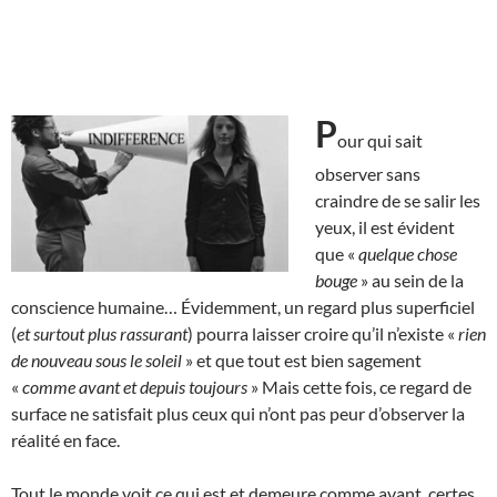
P
our qui sait
observer sans
craindre de se salir les
yeux, il est évident
que «
quelque chose
bouge
» au sein de la
conscience humaine… Évidemment, un regard plus superficiel
(
et surtout plus rassurant
) pourra laisser croire qu’il n’existe «
rien
de nouveau sous le soleil
» et que tout est bien sagement
«
comme avant et depuis toujours
» Mais cette fois, ce regard de
surface ne satisfait plus ceux qui n’ont pas peur d’observer la
réalité en face.
Tout le monde voit ce qui est et demeure comme avant, certes,