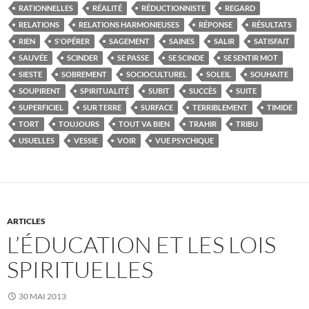
RATIONNELLES
RÉALITÉ
RÉDUCTIONNISTE
REGARD
RELATIONS
RELATIONS HARMONIEUSES
RÉPONSE
RÉSULTATS
RIEN
S'OPÉRER
SAGEMENT
SAINES
SALIR
SATISFAIT
SAUVÉE
SCINDER
SE PASSE
SE SCINDE
SE SENTIR MOT
SIESTE
SOBREMENT
SOCIOCULTUREL
SOLEIL
SOUHAITE
SOUPIRENT
SPIRITUALITÉ
SUBIT
SUCCÈS
SUITE
SUPERFICIEL
SUR TERRE
SURFACE
TERRIBLEMENT
TIMIDE
TORT
TOUJOURS
TOUT VA BIEN
TRAHIR
TRIBU
USUELLES
VESSIE
VOIR
VUE PSYCHIQUE
ARTICLES
L’ÉDUCATION ET LES LOIS
SPIRITUELLES
30 MAI 2013