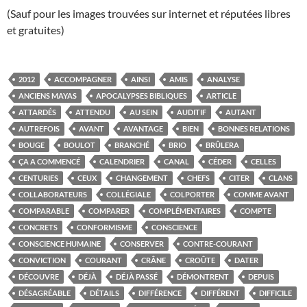
(Sauf pour les images trouvées sur internet et réputées libres
et gratuites)
2012
ACCOMPAGNER
AINSI
AMIS
ANALYSE
ANCIENS MAYAS
APOCALYPSES BIBLIQUES
ARTICLE
ATTARDÉS
ATTENDU
AU SEIN
AUDITIF
AUTANT
AUTREFOIS
AVANT
AVANTAGE
BIEN
BONNES RELATIONS
BOUGE
BOULOT
BRANCHÉ
BRIO
BRÛLERA
ÇA A COMMENCÉ
CALENDRIER
CANAL
CÉDER
CELLES
CENTURIES
CEUX
CHANGEMENT
CHEFS
CITER
CLANS
COLLABORATEURS
COLLÉGIALE
COLPORTER
COMME AVANT
COMPARABLE
COMPARER
COMPLÉMENTAIRES
COMPTE
CONCRETS
CONFORMISME
CONSCIENCE
CONSCIENCE HUMAINE
CONSERVER
CONTRE-COURANT
CONVICTION
COURANT
CRÂNE
CROÛTE
DATER
DÉCOUVRE
DÉJÀ
DÉJÀ PASSÉ
DÉMONTRENT
DEPUIS
DÉSAGRÉABLE
DÉTAILS
DIFFÉRENCE
DIFFÉRENT
DIFFICILE