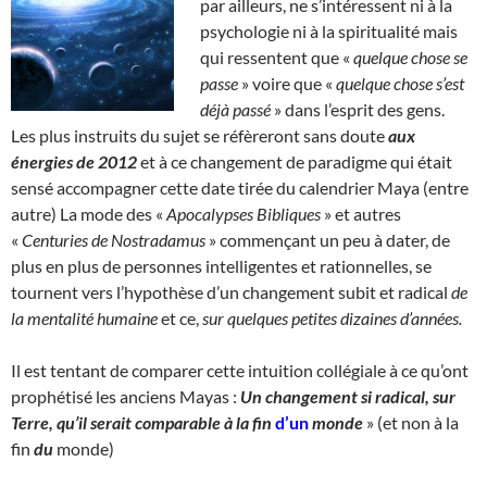
par ailleurs, ne s’intéressent ni à la
psychologie ni à la spiritualité mais
qui ressentent que «
quelque chose se
passe
» voire que «
quelque chose s’est
déjà passé
» dans l’esprit des gens.
Les plus instruits du sujet se réfèreront sans doute
aux
énergies de 2012
et à ce changement de paradigme qui était
sensé accompagner cette date tirée du calendrier Maya (entre
autre) La mode des «
Apocalypses Bibliques
» et autres
«
Centuries de Nostradamus
» commençant un peu à dater, de
plus en plus de personnes intelligentes et rationnelles, se
tournent vers l’hypothèse d’un changement subit et radical
de
la mentalité humaine
et ce,
sur quelques petites dizaines d’années.
Il est tentant de comparer cette intuition collégiale à ce qu’ont
prophétisé les anciens Mayas :
Un changement si radical, sur
Terre, qu’il serait comparable à la fin
d’un
monde
» (et non à la
fin
du
monde)