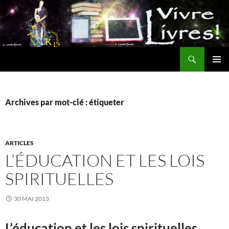
Aller
au
contenu
Recherche
MENU
PRINCI
Archives par mot-clé : étiqueter
ARTICLES
L’ÉDUCATION ET LES LOIS
SPIRITUELLES
30 MAI 2013
L’éducation et les lois spirituelles