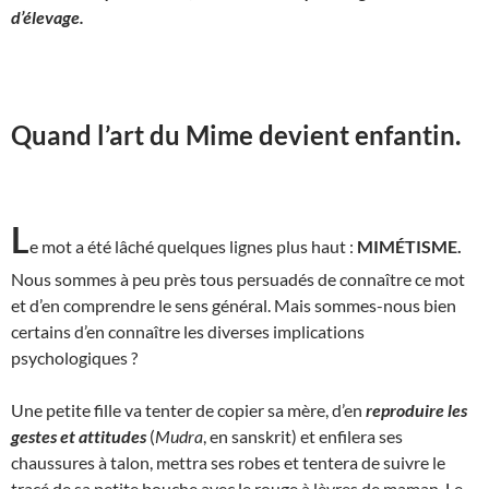
d’élevage.
Quand l’art du Mime devient enfantin.
L
e mot a été lâché quelques lignes plus haut :
MIMÉTISME.
Nous sommes à peu près tous persuadés de connaître ce mot
et d’en comprendre le sens général. Mais sommes-nous bien
certains d’en connaître les diverses implications
psychologiques ?
Une petite fille va tenter de copier sa mère, d’en
reproduire les
gestes et attitudes
(
Mudra
, en sanskrit) et enfilera ses
chaussures à talon, mettra ses robes et tentera de suivre le
tracé de sa petite bouche avec le rouge à lèvres de maman. Le